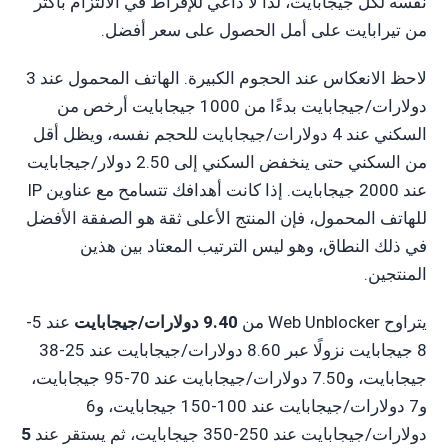
نفسه لكل جيجابايت، لذا لا داعي للإفراط في الالتزام بأكثر
من تيرابايت على أمل الحصول على سعر أفضل.
لاحظ الانعكاس عند الحجوم الكبيرة. الهاتف المحمول عند 3
دولارات/جيجابايت بدءًا من 1000 جيجابايت أرخص من
السكني عند 4 دولارات/جيجابايت للحجم نفسه، ويظل أقل
من السكني حتى ينخفض السكني إلى 2.50 دولار/جيجابايت
عند 2000 جيجابايت. إذا كانت أهدافك تتسامح مع عناوين IP
للهاتف المحمول، فإن المنتج الأعلى ثقة هو الصفقة الأفضل
في ذلك النطاق، وهو ليس الترتيب المعتاد بين هذين
المنتجين.
يتراوح Web Unblocker من
9.40 دولارات/جيجابايت
عند 5-
8 جيجابايت نزولًا عبر 8.60 دولارات/جيجابايت عند 25-38
جيجابايت، و7.50 دولارات/جيجابايت عند 70-95 جيجابايت،
و7 دولارات/جيجابايت عند 100-150 جيجابايت، و6
دولارات/جيجابايت عند 250-350 جيجابايت، ثم يستقر عند
5