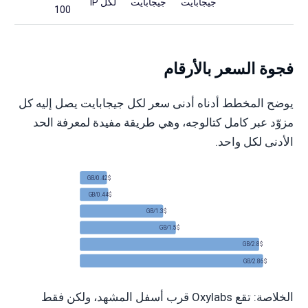
جيجابايت
جيجابايت
لكل IP
100
فجوة السعر بالأرقام
يوضح المخطط أدناه أدنى سعر لكل جيجابايت يصل إليه كل
مزوّد عبر كامل كتالوجه، وهي طريقة مفيدة لمعرفة الحد
الأدنى لكل واحد.
tData
0.42$/GB
ylabs
0.44$/GB
Seller
1.3$/GB
crape
1.5$/GB
share
2.8$/GB
aven
2.86$/GB
الخلاصة: تقع Oxylabs قرب أسفل المشهد، ولكن فقط