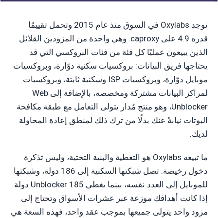
توجد Oxylabs في السوق منذ عام 2015 وتحمل تقييمًا
قدره 4.9 على caproxy. وهي واحدة من المزودين القلائل
الذين يبيعون عمليًا كل فئة من فئات البروكسي التي قد
يحتاجها فريق البيانات: بروكسيات سكنية دوّارة، وبروكسيات
موبايل دوّارة، وبروكسيات ISP وسكنية ثابتة، وبروكسيات
لمراكز البيانات مشتركة ومخصصة، بالإضافة إلى Web
Unblocker، وهو منتج مُدار يتولى التعامل مع طبقة مكافحة
البوتات نيابةً عنك بدلًا من ترك ذلك لمنطق إعادة المحاولة
لديك.
ما تبيعه Oxylabs هو التغطية والبنية التحتية، وليس تذكرة
دخول رخيصة. تصل شبكتها السكنية إلى 186 دولة، وشبكتها
للموبايل إلى العدد نفسه، بينما يغطي Unblocker 185 دولة.
إذا كانت أهدافك موزعة عبر عشرات الأسواق وتحتاج إلى
مزود واحد يتولى جميعها بموجب عقد واحد، فهذه السعة هي