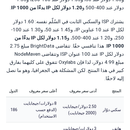
دولار عند 400-500 و
1.20 دولار لكل IP بدءًا من 1000 IP
.
يشترك ISP والسكني الثابت في السُلّم نفسه: 1.60 دولار
لكل IP عند 10 عناوين IP، و1.45 عند 50، و1.30 عند 100-
250، و1.20 عند 400-500، و
1.15 دولار لكل IP بدءًا من
1000 IP
. هذا تنافسي حقًا. تتقاضى BrightData مبلغ 2.75
دولار لكل IP عند 100 عنوان ISP وتتقاضى NodeMaven
مبلغ 4.99 دولار، لذا فإن Oxylabs تتفوق على كليهما بفارق
كبير في هذا المنتج. لكن المشكلة هي الجغرافيا، وهو ما نصل
إليه لاحقًا.
المنتج
أدنى سعر معروف
أعلى سعر معروف
الدول
8 دولارات/جيجابايت
2.50 دولار/جيجابايت
سكني دوّار
(الدفع حسب
186
(2000 جيجابايت)
الاستخدام)
هاتف
3 دولارات/جيجابايت