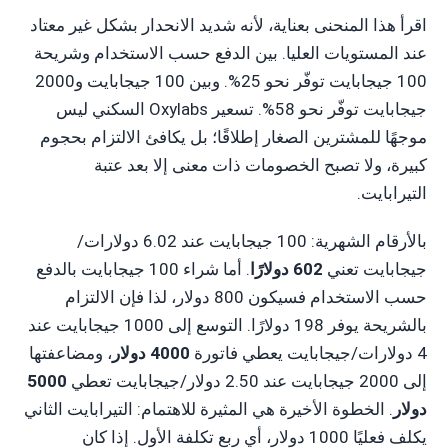
اقرأ هذا المنحنى بعناية، لأنه شديد الانحدار بشكل غير معتاد
عند المستويات العليا. بين الدفع حسب الاستخدام وشريحة
100 جيجابايت توفّر نحو 25%. وبين 100 جيجابايت و2000
جيجابايت توفّر نحو 58%. تسعير Oxylabs السكني ليس
موجهًا للمشترين الصغار إطلاقًا؛ بل يكافئ الالتزام بحجوم
كبيرة، ولا تصبح الخصومات ذات معنى إلا بعد عتبة
التيرابايت.
بالأرقام الشهرية: 100 جيجابايت عند 6.02 دولارات/
جيجابايت تعني
602 دولارًا
. أما شراء 100 جيجابايت بالدفع
حسب الاستخدام فسيكون 800 دولار، لذا فإن الالتزام
بالشريحة يوفر 198 دولارًا. التوسع إلى 1000 جيجابايت عند
4 دولارات/جيجابايت يعطي فاتورة
4000 دولار
، ومضاعفتها
إلى 2000 جيجابايت عند 2.50 دولار/جيجابايت تعطي
5000
دولار
. الخطوة الأخيرة هي المثيرة للاهتمام: التيرابايت الثاني
يكلف فعليًا 1000 دولار، أي ربع تكلفة الأول. إذا كان