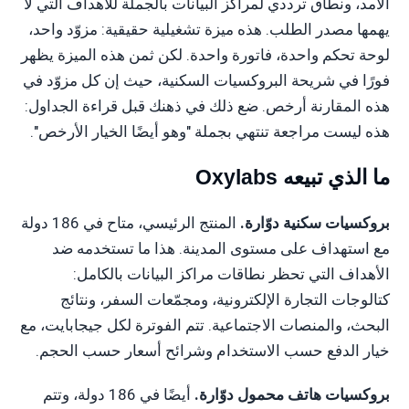
الأمد، ونطاق ترددي لمراكز البيانات بالجملة للأهداف التي لا
يهمها مصدر الطلب. هذه ميزة تشغيلية حقيقية: مزوّد واحد،
لوحة تحكم واحدة، فاتورة واحدة. لكن ثمن هذه الميزة يظهر
فورًا في شريحة البروكسيات السكنية، حيث إن كل مزوّد في
هذه المقارنة أرخص. ضع ذلك في ذهنك قبل قراءة الجداول:
هذه ليست مراجعة تنتهي بجملة "وهو أيضًا الخيار الأرخص".
ما الذي تبيعه Oxylabs
بروكسيات سكنية دوّارة.
المنتج الرئيسي، متاح في 186 دولة
مع استهداف على مستوى المدينة. هذا ما تستخدمه ضد
الأهداف التي تحظر نطاقات مراكز البيانات بالكامل:
كتالوجات التجارة الإلكترونية، ومجمّعات السفر، ونتائج
البحث، والمنصات الاجتماعية. تتم الفوترة لكل جيجابايت، مع
خيار الدفع حسب الاستخدام وشرائح أسعار حسب الحجم.
بروكسيات هاتف محمول دوّارة.
أيضًا في 186 دولة، وتتم