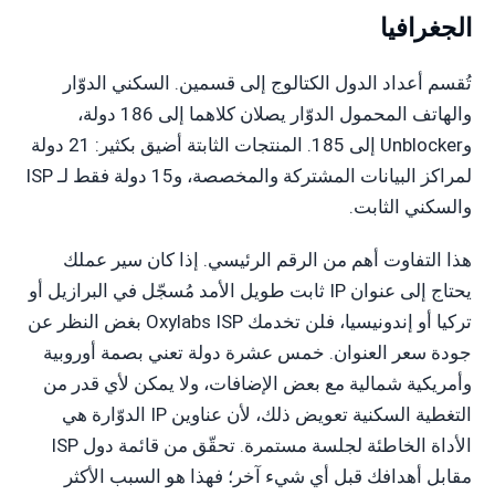
الجغرافيا
تُقسم أعداد الدول الكتالوج إلى قسمين. السكني الدوّار
والهاتف المحمول الدوّار يصلان كلاهما إلى 186 دولة،
وUnblocker إلى 185. المنتجات الثابتة أضيق بكثير: 21 دولة
لمراكز البيانات المشتركة والمخصصة، و15 دولة فقط لـ ISP
والسكني الثابت.
هذا التفاوت أهم من الرقم الرئيسي. إذا كان سير عملك
يحتاج إلى عنوان IP ثابت طويل الأمد مُسجّل في البرازيل أو
تركيا أو إندونيسيا، فلن تخدمك Oxylabs ISP بغض النظر عن
جودة سعر العنوان. خمس عشرة دولة تعني بصمة أوروبية
وأمريكية شمالية مع بعض الإضافات، ولا يمكن لأي قدر من
التغطية السكنية تعويض ذلك، لأن عناوين IP الدوّارة هي
الأداة الخاطئة لجلسة مستمرة. تحقّق من قائمة دول ISP
مقابل أهدافك قبل أي شيء آخر؛ فهذا هو السبب الأكثر