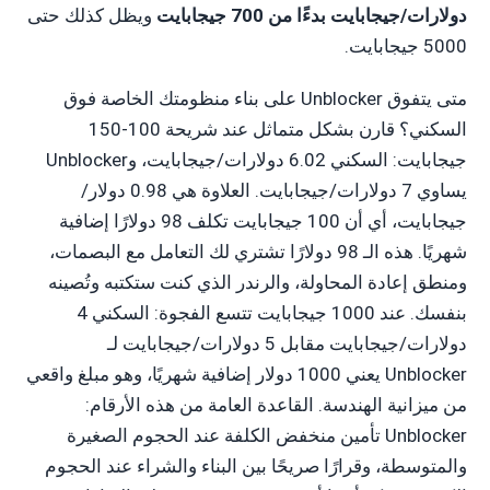
دولارات/جيجابايت بدءًا من 700 جيجابايت
ويظل كذلك حتى
5000 جيجابايت.
متى يتفوق Unblocker على بناء منظومتك الخاصة فوق
السكني؟ قارن بشكل متماثل عند شريحة 100-150
جيجابايت: السكني 6.02 دولارات/جيجابايت، وUnblocker
يساوي 7 دولارات/جيجابايت. العلاوة هي 0.98 دولار/
جيجابايت، أي أن 100 جيجابايت تكلف 98 دولارًا إضافية
شهريًا. هذه الـ 98 دولارًا تشتري لك التعامل مع البصمات،
ومنطق إعادة المحاولة، والرندر الذي كنت ستكتبه وتُصينه
بنفسك. عند 1000 جيجابايت تتسع الفجوة: السكني 4
دولارات/جيجابايت مقابل 5 دولارات/جيجابايت لـ
Unblocker يعني 1000 دولار إضافية شهريًا، وهو مبلغ واقعي
من ميزانية الهندسة. القاعدة العامة من هذه الأرقام:
Unblocker تأمين منخفض الكلفة عند الحجوم الصغيرة
والمتوسطة، وقرارًا صريحًا بين البناء والشراء عند الحجوم