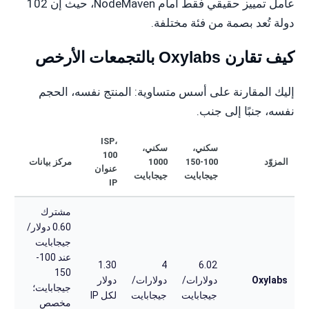
عامل تمييز حقيقي فقط أمام NodeMaven، حيث إن 102
دولة تُعد بصمة من فئة مختلفة.
كيف تقارن Oxylabs بالتجمعات الأرخص
إليك المقارنة على أسس متساوية: المنتج نفسه، الحجم
نفسه، جنبًا إلى جنب.
ISP،
سكني،
سكني،
100
المزوّد
100-150
1000
مركز بيانات
عنوان
جيجابايت
جيجابايت
IP
مشترك
0.60 دولار/
جيجابايت
عند 100-
1.30
4
6.02
150
Oxylabs
دولارات/
دولارات/
دولار
جيجابايت؛
جيجابايت
جيجابايت
لكل IP
مخصص