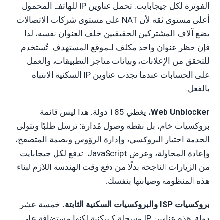
الفوترة لكل جيجابايت. تحمل عناوين IP للهاتف المحمول
أعلى مستوى ثقة لأن NAT على مستوى شركات الاتصالات
يضع آلاف المشتركين الحقيقيين خلف العنوان نفسه، لذا
فإن حظر عنوان واحد مكلف للموقع المستهدف. تُستخدم
للتحقق من الإعلانات، وبيانات متاجر التطبيقات، والعمل
على الحسابات عندما تجذب عناوين IP السكنية الانتباه
بالفعل.
Web Unblocker.
يغطي 185 دولة. هذا ليس قائمة
بروكسيات خام، بل نقطة وصول مُدارة: ترسل طلبًا وتتولى
الخدمة اختيار البروكسي، وإدارة الرؤوس وبصمة المتصفح،
وإعادة المحاولة، وعرض JavaScript. تدفع لكل جيجابايت
من الزيارات الناجحة بدلًا من دفع وقت الهندسة اللازم لبناء
هذه المنظومة وصيانتها بنفسك.
بروكسيات ISP والبروكسيات السكنية الثابتة.
خمسة عشر
دولة. هذه عناوين IP مسجلة كسكنية لكنها مستضافة على