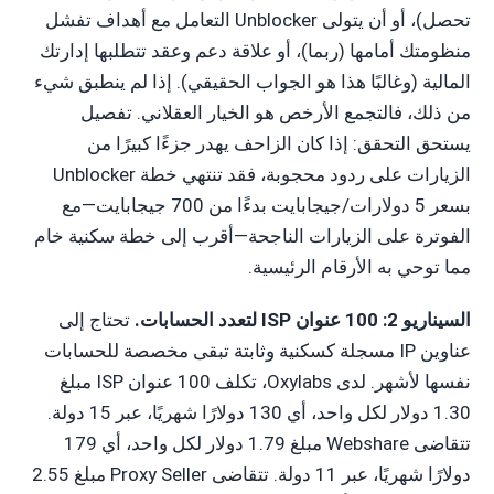
تحصل)، أو أن يتولى Unblocker التعامل مع أهداف تفشل
منظومتك أمامها (ربما)، أو علاقة دعم وعقد تتطلبها إدارتك
المالية (وغالبًا هذا هو الجواب الحقيقي). إذا لم ينطبق شيء
من ذلك، فالتجمع الأرخص هو الخيار العقلاني. تفصيل
يستحق التحقق: إذا كان الزاحف يهدر جزءًا كبيرًا من
الزيارات على ردود محجوبة، فقد تنتهي خطة Unblocker
بسعر 5 دولارات/جيجابايت بدءًا من 700 جيجابايت—مع
الفوترة على الزيارات الناجحة—أقرب إلى خطة سكنية خام
مما توحي به الأرقام الرئيسية.
السيناريو 2: 100 عنوان ISP لتعدد الحسابات.
تحتاج إلى
عناوين IP مسجلة كسكنية وثابتة تبقى مخصصة للحسابات
نفسها لأشهر. لدى Oxylabs، تكلف 100 عنوان ISP مبلغ
1.30 دولار لكل واحد، أي 130 دولارًا شهريًا، عبر 15 دولة.
تتقاضى Webshare مبلغ 1.79 دولار لكل واحد، أي 179
دولارًا شهريًا، عبر 11 دولة. تتقاضى Proxy Seller مبلغ 2.55