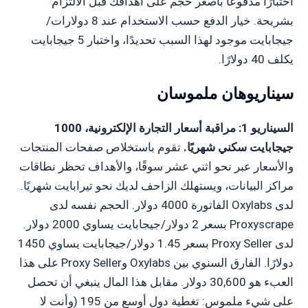
اختبارًا مدفوعًا بأصغر حجم على أهدافك قبل الالتزام
بشريحة. خيار الدفع حسب الاستخدام عند 8 دولارات/
جيجابايت موجود لهذا السبب تحديدًا، واختبار 5 جيجابايت
يكلف 40 دولارًا.
سيناريوهان ملموسان
السيناريو 1: مراقبة أسعار التجارة الإلكترونية، 1000
جيجابايت سكني شهريًا.
تقوم باستخلاص صفحات المنتجات
والأسعار عبر نحو اثني عشر سوقًا، والأهداف تحظر نطاقات
مراكز البيانات، ويستهلك الزاحف لديك نحو تيرابايت شهريًا.
لدى Oxylabs الفاتورة 4000 دولار. الحجم نفسه لدى
Proxyscrape بسعر 2 دولار/جيجابايت يساوي 2000 دولار.
لدى Proxy Seller بسعر 1.45 دولار/جيجابايت يساوي 1450
دولارًا. الفارق السنوي بين Oxylabs وProxy Seller على هذا
العبء هو 30,600 دولار. مقابل هذا المال ينبغي أن تحصل
على شيء ملموس: تغطية دول أوسع من 195 (وأنت لا