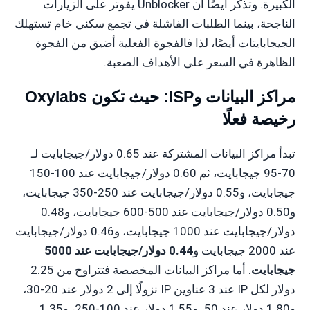
الكبيرة. وتذكر أيضًا أن Unblocker يفوتر على الزيارات
الناجحة، بينما الطلبات الفاشلة في تجمع سكني خام تستهلك
الجيجابايتات أيضًا، لذا فالفجوة الفعلية أضيق من الفجوة
الظاهرة في السعر على الأهداف الصعبة.
مراكز البيانات وISP: حيث تكون Oxylabs
رخيصة فعلًا
تبدأ مراكز البيانات المشتركة عند 0.65 دولار/جيجابايت لـ
70-95 جيجابايت، ثم 0.60 دولار/جيجابايت عند 100-150
جيجابايت، و0.55 دولار/جيجابايت عند 250-350 جيجابايت،
و0.50 دولار/جيجابايت عند 500-600 جيجابايت، و0.48
دولار/جيجابايت عند 1000 جيجابايت، و0.46 دولار/جيجابايت
عند 2000 جيجابايت و
0.44 دولار/جيجابايت عند 5000
جيجابايت
. أما مراكز البيانات المخصصة فتتراوح من 2.25
دولار لكل IP عند 3 عناوين IP نزولًا إلى 2 دولار عند 20-30،
و1.80 دولار عند 50، و1.55 دولار عند 100-250، و1.35