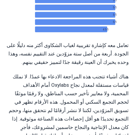
ylabs
5/5
aven
5/5
tData
5/5
Seller
5/5
share
4.5/5
تعامل معه كإشارة تقريبية لغياب الشكاوى أكثر منه دليلًا على
الجودة. أربعة من أصل ستة مزوّدين عند التقييم نفسه، وهذا
وحده يخبرك أن العينة رقيقة جدًا لتمييز حقيقي بينهم.
هناك أشياء تتجنب هذه المراجعة الادعاء بها عمدًا. لا نملك
قياسات مستقلة لمعدل نجاح Oxylabs أمام الأهداف
المحمية، ولا معايير تأخير حسب المناطق، ولا رقمًا موثقًا
لحجم التجمع السكني أو المحمول. هذه الأرقام تظهر في
تسويق المزوّدين، لكننا لا ننشر أرقامًا لم نتحقق منها، وحجم
التجمع تحديدًا هو أقل إحصاءات هذه الصناعة موثوقية. إذا
كان معدل الإنتاجية والنجاح حاسمين لمشروعك، فأجرِ