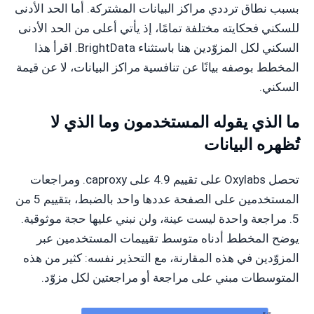
بسبب نطاق ترددي مراكز البيانات المشتركة. أما الحد الأدنى
للسكني فحكايته مختلفة تمامًا، إذ يأتي أعلى من الحد الأدنى
السكني لكل المزوّدين هنا باستثناء BrightData. اقرأ هذا
المخطط بوصفه بيانًا عن تنافسية مراكز البيانات، لا عن قيمة
السكني.
ما الذي يقوله المستخدمون وما الذي لا
تُظهره البيانات
تحصل Oxylabs على تقييم 4.9 على caproxy. ومراجعات
المستخدمين على الصفحة عددها واحد بالضبط، بتقييم 5 من
5. مراجعة واحدة ليست عينة، ولن نبني عليها حجة موثوقية.
يوضح المخطط أدناه متوسط تقييمات المستخدمين عبر
المزوّدين في هذه المقارنة، مع التحذير نفسه: كثير من هذه
المتوسطات مبني على مراجعة أو مراجعتين لكل مزوّد.