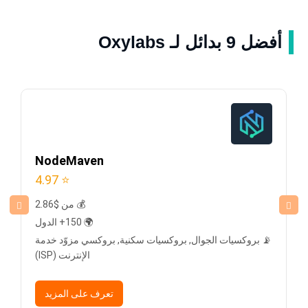
أفضل 9 بدائل لـ Oxylabs
NodeMaven
⭐ 4.97
💰 من $2.86
🌍 150+ الدول
📡 بروكسيات الجوال, بروكسيات سكنية, بروكسي مزوّد خدمة
الإنترنت (ISP)
تعرف على المزيد