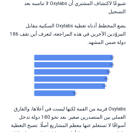
شيوعًا لاكتشاف المشتري أن Oxylabs لا تناسبه بعد
التسجيل.
يضع المخطط أدناه تغطية Oxylabs السكنية مقابل
المزوّدين الآخرين في هذه المراجعة، لتعرف أين تقف 186
دولة ضمن المشهد.
share
195
Seller
195
ylabs
186
tData
181
crape
176
aven
102
Oxylabs قريبة من القمة لكنها ليست في أعلاها، والفارق
العملي بين المتصدرين صغير: بعد نحو 180 دولة تدخل
أسواقًا لا تستعلم عنها معظم المشاريع أصلًا. تصبح التغطية