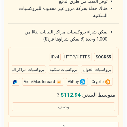
توفر العديد من طرق الدفع
هناك خطة بحركة مرور غير محدودة للبروكسيات
السكنية
يمكن شراء بروكسيات مراكز البيانات بدءًا من
1,000 وحدة (لا يمكن شراؤها فرديًا)
IPv4
HTTP/HTTPS
SOCKS5
بروكسيات الجوال
بروكسيات سكنية
بروكسيات مراكز البيانات
PayPal
Visa/Mastercard
AliPay
Crypto
متوسط السعر:
$112.94
?
وصف