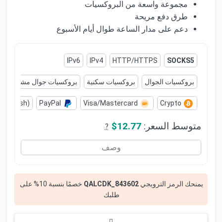
مجموعة واسعة من البروكسيات
طرق دفع مريحة
دعم على مدار الساعة طوال أيام الأسبوع
IPv6
IPv4
HTTP/HTTPS
SOCKS5
بروكسيات الجوال
بروكسيات سكنية
بروكسيات جوال مشتركة
(AdvCash)
PayPal
Visa/Mastercard
Crypto
متوسط السعر:
$12.77
?
وصف
يمنحك الرمز الترويجي
QALCDK_843602
خصمًا بنسبة 10% على
طلبك