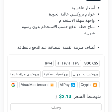
أسعار تنافسية
خوادم بروكسي عالية الجودة
واجهة سهلة الاستخدام
متاح خطة الدفع حسب الاستخدام بدون رسوم
شهرية
تُضاف ضريبة القيمة المضافة عند الدفع بالبطاقة
IPv4
HTTP/HTTPS
SOCKS5
بروكسيات الجوال
بروكسيات سكنية
بروكسي مزوّد خدمة الإنترنت (P
le Pay
Visa/Mastercard
AliPay
Crypto
متوسط السعر:
$2.13
?
وصف