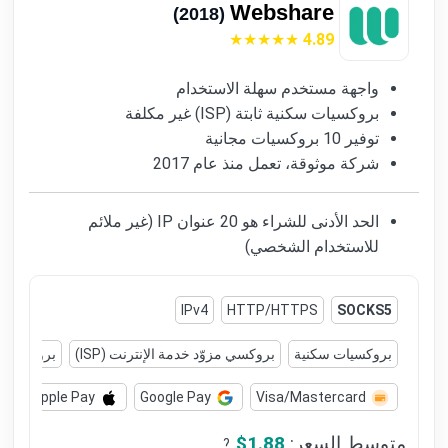
Webshare
(2018)
4.89
واجهة مستخدم سهلة الاستخدام
بروكسيات سكنية ثابتة (ISP) غير مكلفة
توفير 10 بروكسيات مجانية
شركة موثوقة، تعمل منذ عام 2017
الحد الأدنى للشراء هو 20 عنوان IP (غير ملائم
للاستخدام الشخصي)
IPv4
HTTP/HTTPS
SOCKS5
بروكسيات سكنية
بروكسي مزوّد خدمة الإنترنت (ISP)
بروكسيات م
Apple Pay
Google Pay
Visa/Mastercard
متوسط السعر:
$1.88
?