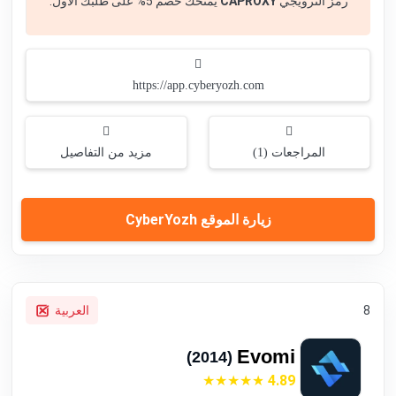
رمز الترويجي
CAPROXY
يمنحك خصم 5% على طلبك الأول.
https://app.cyberyozh.com
المراجعات (1)
مزيد من التفاصيل
زيارة الموقع CyberYozh
8
العربية
Evomi
(2014)
4.89