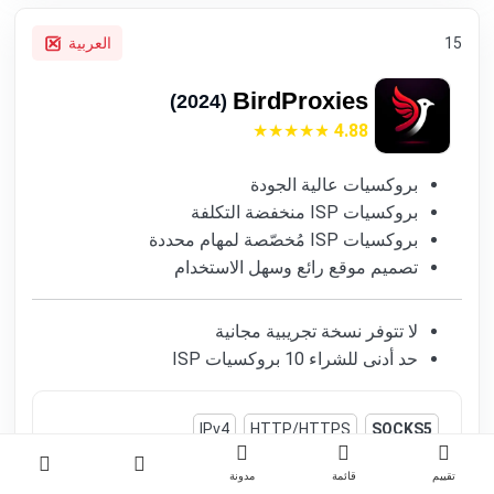
15
العربية
BirdProxies
(2024)
4.88
بروكسيات عالية الجودة
بروكسيات ISP منخفضة التكلفة
بروكسيات ISP مُخصّصة لمهام محددة
تصميم موقع رائع وسهل الاستخدام
لا تتوفر نسخة تجريبية مجانية
حد أدنى للشراء 10 بروكسيات ISP
IPv4
HTTP/HTTPS
SOCKS5
بروكسيات الجوال
بروكسيات سكنية
بروكسي مزوّد خدمة الإنترنت (P
تقييم
قائمة
مدونة