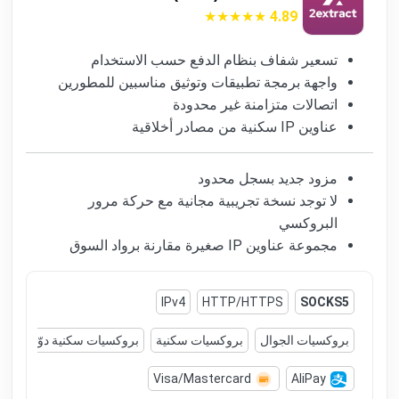
4.89
تسعير شفاف بنظام الدفع حسب الاستخدام
واجهة برمجة تطبيقات وتوثيق مناسبين للمطورين
اتصالات متزامنة غير محدودة
عناوين IP سكنية من مصادر أخلاقية
مزود جديد بسجل محدود
لا توجد نسخة تجريبية مجانية مع حركة مرور
البروكسي
مجموعة عناوين IP صغيرة مقارنة برواد السوق
IPv4
HTTP/HTTPS
SOCKS5
بروكسيات الجوال
بروكسيات سكنية
بروكسيات سكنية دوّارة
ب
Visa/Mastercard
AliPay