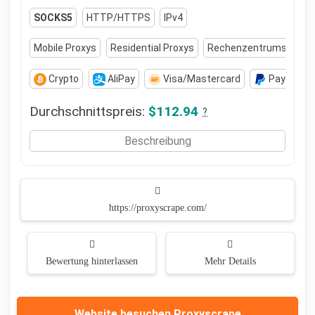
SOCKS5
HTTP/HTTPS
IPv4
Mobile Proxys
Residential Proxys
Rechenzentrums-Prox
Crypto
AliPay
Visa/Mastercard
PayPal
Durchschnittspreis:
$112.94
?
Beschreibung
https://proxyscrape.com/
Bewertung hinterlassen
Mehr Details
Website besuchen Proxyscrape