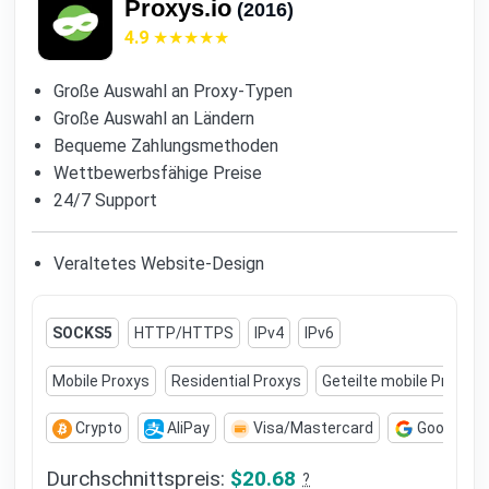
Proxys.io
(2016)
4.9
Große Auswahl an Proxy-Typen
Große Auswahl an Ländern
Bequeme Zahlungsmethoden
Wettbewerbsfähige Preise
24/7 Support
Veraltetes Website-Design
SOCKS5
HTTP/HTTPS
IPv4
IPv6
Mobile Proxys
Residential Proxys
Geteilte mobile Proxys
Crypto
AliPay
Visa/Mastercard
Google Pa
Durchschnittspreis:
$20.68
?