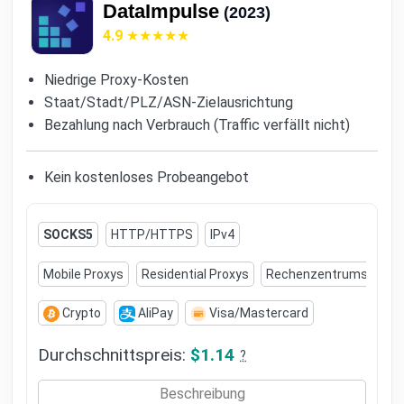
DataImpulse
(2023)
4.9
Niedrige Proxy-Kosten
Staat/Stadt/PLZ/ASN-Zielausrichtung
Bezahlung nach Verbrauch (Traffic verfällt nicht)
Kein kostenloses Probeangebot
SOCKS5
HTTP/HTTPS
IPv4
Mobile Proxys
Residential Proxys
Rechenzentrums-Prox
Crypto
AliPay
Visa/Mastercard
Durchschnittspreis:
$1.14
?
Beschreibung