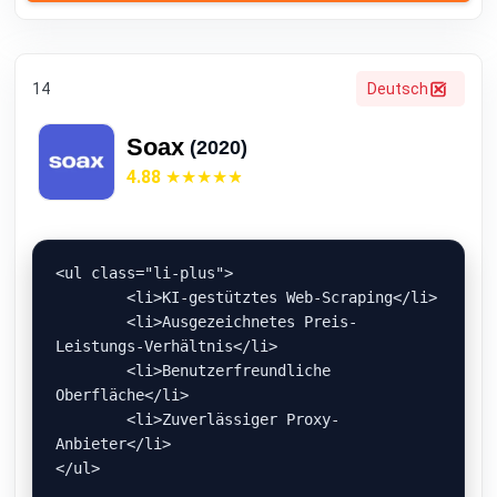
14
Deutsch
Soax
(2020)
4.88
<ul class="li-plus">

	<li>KI-gestütztes Web-Scraping</li>

	<li>Ausgezeichnetes Preis-
Leistungs-Verhältnis</li>

	<li>Benutzerfreundliche 
Oberfläche</li>

	<li>Zuverlässiger Proxy-
Anbieter</li>

</ul>
