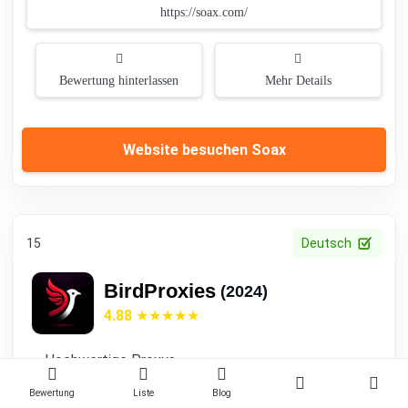
https://soax.com/
Bewertung hinterlassen
Mehr Details
Website besuchen Soax
15
Deutsch
BirdProxies
(2024)
4.88
Hochwertige Proxys
Kostengünstige ISP-Proxys
Bewertung
Liste
Blog
Für bestimmte Aufgaben maßgeschneiderte ISP-