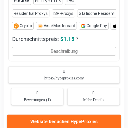
SOCKS5
HTTP/HTTPS
IPv4
Residential Proxys
ISP-Proxys
Statische Residential Pro
Crypto
Visa/Mastercard
Google Pay
Appl
Durchschnittspreis:
$1.15
?
Beschreibung
https://hypeproxies.com/
Bewertungen (1)
Mehr Details
Website besuchen HypeProxies