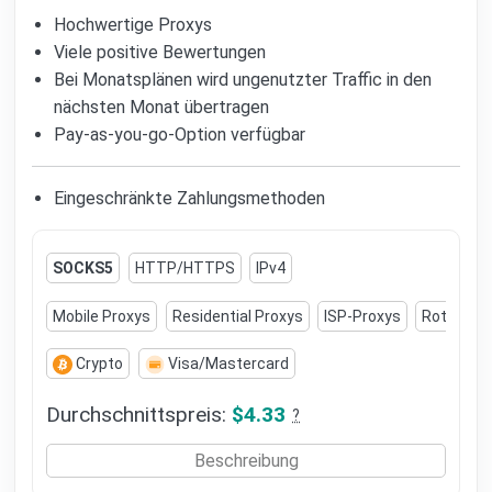
Hochwertige Proxys
Viele positive Bewertungen
Bei Monatsplänen wird ungenutzter Traffic in den
nächsten Monat übertragen
Pay-as-you-go-Option verfügbar
Eingeschränkte Zahlungsmethoden
SOCKS5
HTTP/HTTPS
IPv4
Mobile Proxys
Residential Proxys
ISP-Proxys
Rotierend
Crypto
Visa/Mastercard
Durchschnittspreis:
$4.33
?
Beschreibung