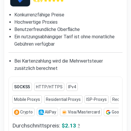
4.89
Konkurrenzfähige Preise
Hochwertige Proxies
Benutzerfreundliche Oberfläche
Ein nutzungsabhängiger Tarif ist ohne monatliche
Gebühren verfügbar
Bei Kartenzahlung wird die Mehrwertsteuer
zusätzlich berechnet
SOCKS5
HTTP/HTTPS
IPv4
Mobile Proxys
Residential Proxys
ISP-Proxys
Rechenze
Crypto
AliPay
Visa/Mastercard
Google Pa
Durchschnittspreis:
$2.13
?