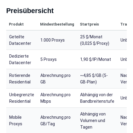
Preisübersicht
Produkt
Mindestbestellung
Startpreis
Traffi
Geteilte
25 $/Monat
1.000 Proxys
Unbeg
Datacenter
(0,025 $/Proxy)
Dedizierte
5 Proxys
1,90 $/IP/Monat
Unbeg
Datacenter
Rotierende
Abrechnung pro
~4,85 $/GB (5-
Nach
Residential
GB
GB-Plan)
Verbr
Unbegrenzte
Abrechnung pro
Abhängig von der
Unbeg
Residential
Mbps
Bandbreitenstufe
Abhängig von
Mobile
Abrechnung pro
Nach
Volumen und
Proxys
GB/Tag
Verbr
Tagen