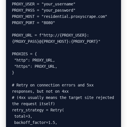
PROXY_USER = "your_username"

PROXY_PASS = "your_password"

PROXY_HOST = "residential.proxyscrape.com"

PROXY_PORT = "8080"

PROXY_URL = f"http://{PROXY_USER}:
{PROXY_PASS}@{PROXY_HOST}:{PROXY_PORT}"

PROXIES = {

 "http": PROXY_URL,

 "https": PROXY_URL,

}

# Retry on connection errors and 5xx 
responses, but not on 4xx

# (4xx usually means the target site rejected 
the request itself)

retry_strategy = Retry(

 total=3,

 backoff_factor=1.5,
