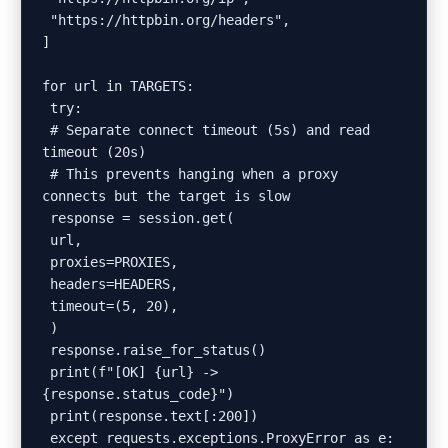
 "https://httpbin.org/headers",

]

for url in TARGETS:

 try:

 # Separate connect timeout (5s) and read 
timeout (20s)

 # This prevents hanging when a proxy 
connects but the target is slow

 response = session.get(

 url,

 proxies=PROXIES,

 headers=HEADERS,

 timeout=(5, 20),

 )

 response.raise_for_status()

 print(f"[OK] {url} -> 
{response.status_code}")

 print(response.text[:200])

 except requests.exceptions.ProxyError as e:
