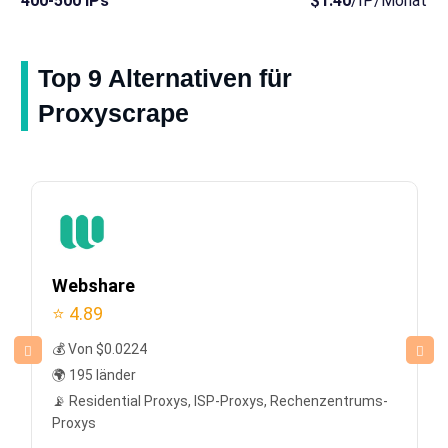
400-500 IPs
$1.40
/IP/Monat
Top 9 Alternativen für
Proxyscrape
Webshare
⭐ 4.89
💰 Von $0.0224
🌍 195 länder
📡 Residential Proxys, ISP-Proxys, Rechenzentrums-
Proxys