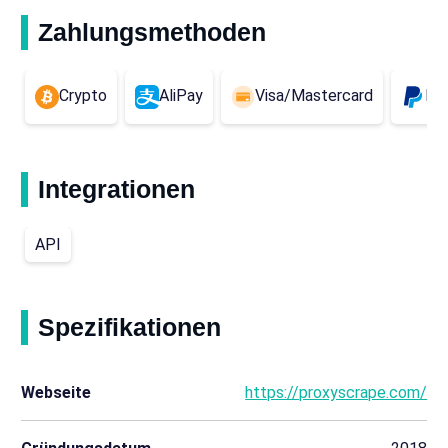
Zahlungsmethoden
Crypto
AliPay
Visa/Mastercard
Pa
Integrationen
API
Spezifikationen
Webseite
https://proxyscrape.com/