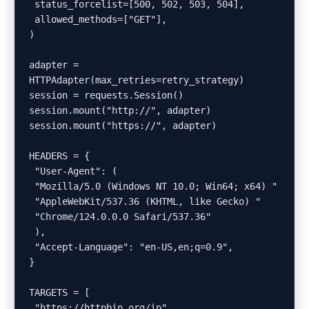
 status_forcelist=[500, 502, 503, 504],

 allowed_methods=["GET"],

)

adapter = 
HTTPAdapter(max_retries=retry_strategy)

session = requests.Session()

session.mount("http://", adapter)

session.mount("https://", adapter)

HEADERS = {

 "User-Agent": (

 "Mozilla/5.0 (Windows NT 10.0; Win64; x64) "

 "AppleWebKit/537.36 (KHTML, like Gecko) "

 "Chrome/124.0.0.0 Safari/537.36"

 ),

 "Accept-Language": "en-US,en;q=0.9",

}

TARGETS = [

 "https://httpbin.org/ip",
