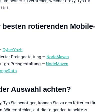
g, um besser zu verstehen, welcher Proxy-Typ für
 ist.
besten rotierenden Mobile-
 —
CyberYozh
sierter Preisgestaltung —
NodeMaven
ou-go-Preisgestaltung —
NodeMaven
oppyData
 der Auswahl achten?
-Typ Sie benötigen, können Sie zu den Kriterien für
n. Wir empfehlen, auf die folgenden Aspekte zu