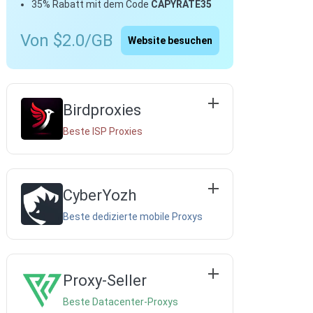
35% Rabatt mit dem Code
CAPYRATE35
Von $2.0/GB
Website besuchen
Birdproxies
Beste ISP Proxies
CyberYozh
Beste dedizierte mobile Proxys
Proxy-Seller
Beste Datacenter-Proxys