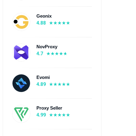
Geonix
4.88
NovProxy
4.7
Evomi
4.89
Proxy Seller
4.99