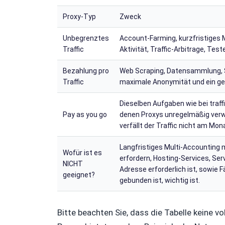
Proxy-Typ
Zweck
Unbegrenztes
Account-Farming, kurzfristiges 
Traffic
Aktivität, Traffic-Arbitrage, Te
Bezahlung pro
Web Scraping, Datensammlung, S
Traffic
maximale Anonymität und ein ger
Dieselben Aufgaben wie bei traffi
Pay as you go
denen Proxys unregelmäßig verw
verfällt der Traffic nicht am Mo
Langfristiges Multi-Accounting 
Wofür ist es
erfordern, Hosting-Services, Ser
NICHT
Adresse erforderlich ist, sowie F
geeignet?
gebunden ist, wichtig ist.
Bitte beachten Sie, dass die Tabelle keine v