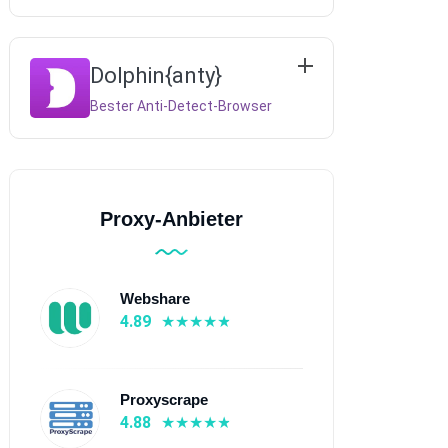
Dolphin{anty}
Bester Anti-Detect-Browser
Proxy-Anbieter
Webshare
4.89
Proxyscrape
4.88