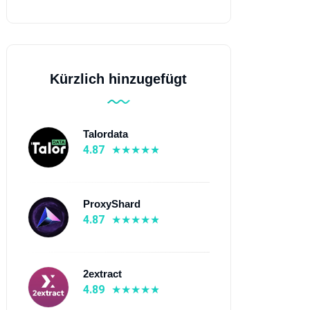
Kürzlich hinzugefügt
Talordata
4.87
ProxyShard
4.87
2extract
4.89