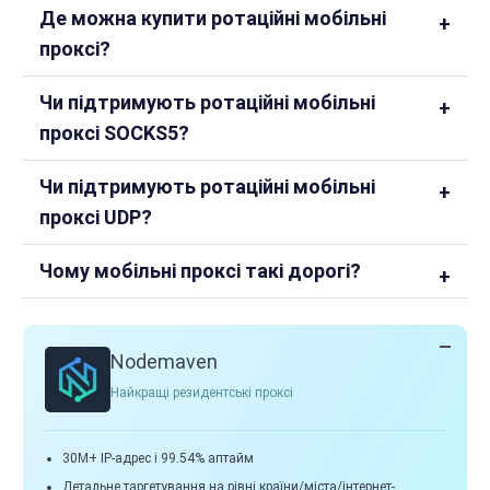
Де можна купити ротаційні мобільні
проксі?
Чи підтримують ротаційні мобільні
проксі SOCKS5?
Чи підтримують ротаційні мобільні
проксі UDP?
Чому мобільні проксі такі дорогі?
Nodemaven
Найкращі резидентські проксі
30M+ IP-адрес і 99.54% аптайм
Детальне таргетування на рівні країни/міста/інтернет-