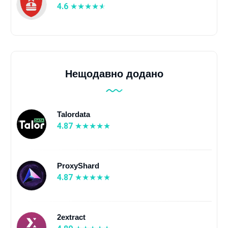
4.6
Нещодавно додано
Talordata
4.87
ProxyShard
4.87
2extract