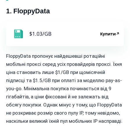
1. FloppyData
$1.03/GB
Купити
↗
FloppyData пропонує найдешевші ротаційні
мобільні проксі серед усіх провайдерів проксі. Їхня
ціна становить лише $1/GB при щомісячній
підписці та $1.5/GB при оплаті за моделлю pay-as-
you-go. Мінімальна покупка починається від 9
гігабайтів, а ціни фіксовані й не залежать від
обсягу покупки. Однак мінус у тому, що FloppyData
не розкриває розмір свого пулу IP, тому невідомо,
наскільки великий їхній пул мобільних IP насправді.