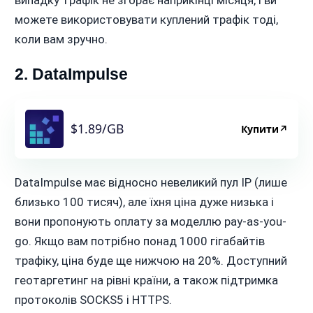
випадку трафік не згорає наприкінці місяця, і ви
можете використовувати куплений трафік тоді,
коли вам зручно.
2. DataImpulse
$1.89/GB
Купити
↗
DataImpulse має відносно невеликий пул IP (лише
близько 100 тисяч), але їхня ціна дуже низька і
вони пропонують оплату за моделлю pay-as-you-
go. Якщо вам потрібно понад 1000 гігабайтів
трафіку, ціна буде ще нижчою на 20%. Доступний
геотаргетинг на рівні країни, а також підтримка
протоколів SOCKS5 і HTTPS.