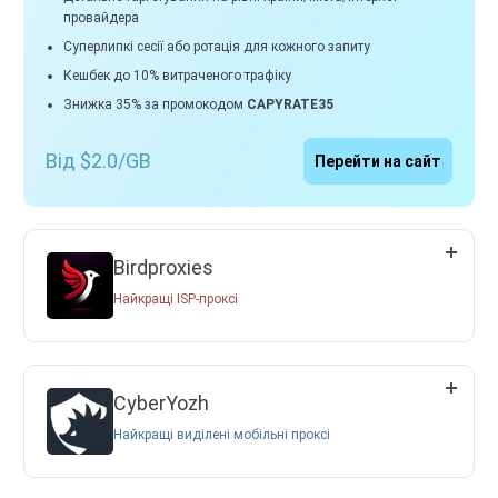
провайдера
Суперлипкі сесії або ротація для кожного запиту
Кешбек до 10% витраченого трафіку
Знижка 35% за промокодом
CAPYRATE35
Від $2.0/GB
Перейти на сайт
Birdproxies
Найкращі ISP-проксі
CyberYozh
Найкращі виділені мобільні проксі