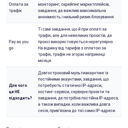
Оплата за
моніторинг, скрейпінг маркетплейсів,
трафік
завдання, де важливі максимальна
анонімність і низький ризик блокування
Ті самі завдання, що й при оплаті за
трафік, але для невеликих проєктів, де
Pay as you
проксі використовуються нерегулярно.
go
На відміну від тарифів з оплатою за
трафік, трафік не згорає наприкінці
місяця.
Довгостроковий мультиакаунтинг із
постійними акаунтами, завдання, що
Для чого
потребують статичної IP-адреси,
це НЕ
хостинг-сервіси, серверні проєкти та
підходить?
завдання, де потрібна постійна IP-адреса,
а також випадки, коли важлива довга
сесія, прив’язана до тієї самої IP-адреси.