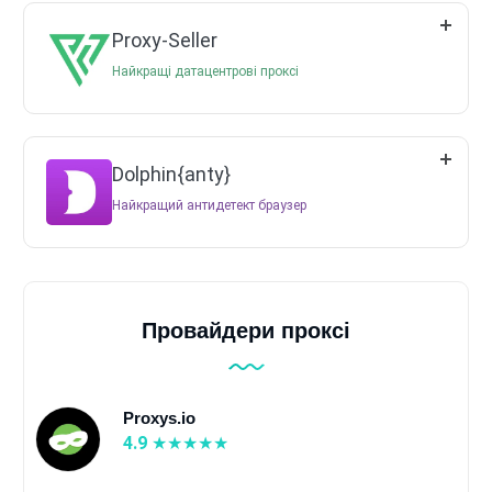
Proxy-Seller
Найкращі датацентрові проксі
Dolphin{anty}
Найкращий антидетект браузер
Провайдери проксі
Proxys.io
4.9