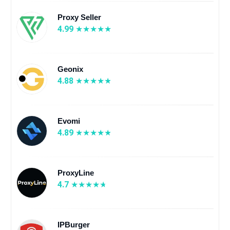
Proxy Seller
4.99
Geonix
4.88
Evomi
4.89
ProxyLine
4.7
IPBurger