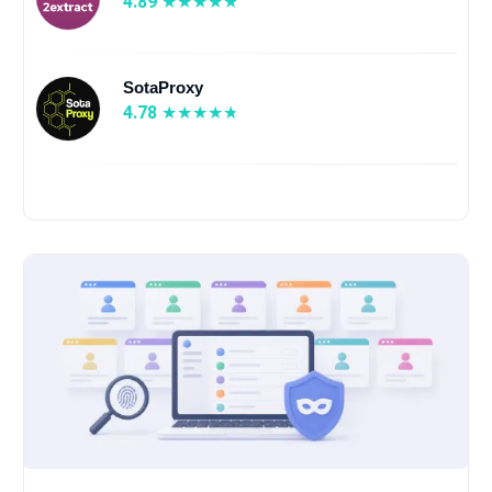
4.89
SotaProxy
4.78