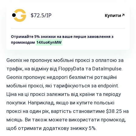
$72.5/IP
Купити
↗
Отримайте 5% знижки на ваше перше замовлення з
промокодом
14XuoKynMW
Geonix не пропонує мобільні проксі з оплатою за
трафік, на відміну від FloppyData та DataImpulse.
Geonix пропонує недорогі безлімітні ротаційні
мобільні проксі, які тарифікуються за endpoint.
Ціна на ці проксі залежить від країни та періоду
покупки. Наприклад, якщо ви купите польські
проксі на один рік, вартість становитиме $38.25 на
місяць. Ви також можете використати промокод,
щоб отримати додаткову знижку 5%.