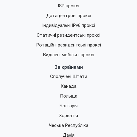
ISP проксі
Датацентрові проксі
Індивідуальні IPv6 проксі
Статичні резидентські проксі
Ротаційні резидентські проксі
Виділені мобільні проксі
За країнами
Сполучені Штати
Канада
Польща
Болгарія
Хорватія
Чеська Республіка
Данія