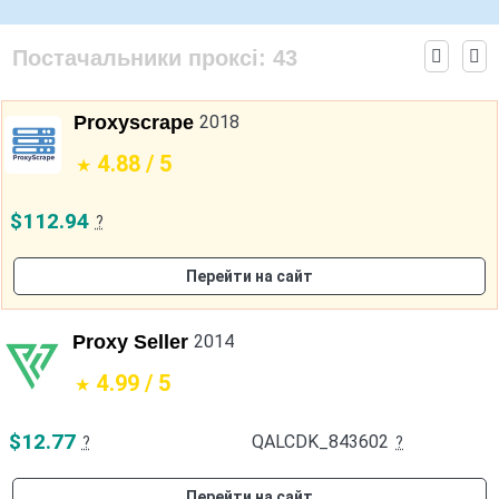
Постачальники проксі:
43
Proxyscrape
2018
4.88 / 5
$112.94
?
Перейти на сайт
Proxy Seller
2014
4.99 / 5
$12.77
QALCDK_843602
?
?
Перейти на сайт