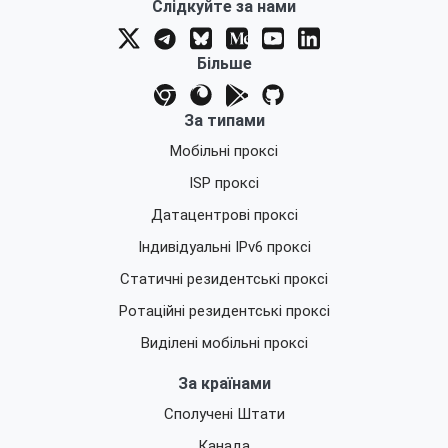
Слідкуйте за нами
Більше
За типами
Мобільні проксі
ISP проксі
Датацентрові проксі
Індивідуальні IPv6 проксі
Статичні резидентські проксі
Ротаційні резидентські проксі
Виділені мобільні проксі
За країнами
Сполучені Штати
Канада