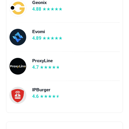
Geonix
4.88
Evomi
4.89
ProxyLine
4.7
IPBurger
4.6