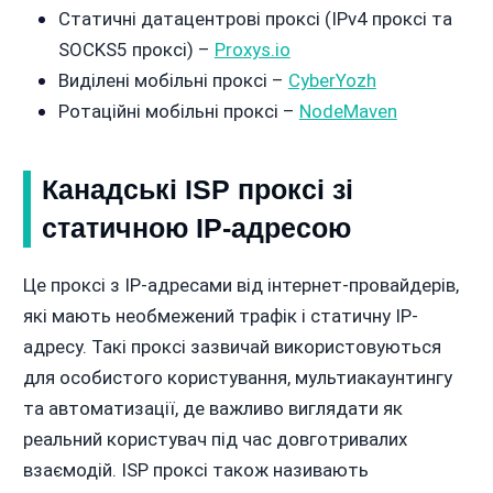
Статичні датацентрові проксі (IPv4 проксі та
SOCKS5 проксі) –
Proxys.io
Виділені мобільні проксі –
CyberYozh
Ротаційні мобільні проксі –
NodeMaven
Канадські ISP проксі зі
статичною IP-адресою
Це проксі з IP-адресами від інтернет-провайдерів,
які мають необмежений трафік і статичну IP-
адресу. Такі проксі зазвичай використовуються
для особистого користування, мультиакаунтингу
та автоматизації, де важливо виглядати як
реальний користувач під час довготривалих
взаємодій. ISP проксі також називають