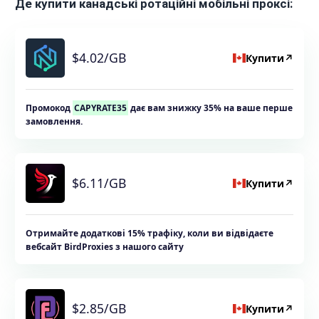
Де купити канадські ротаційні мобільні проксі:
$4.02/GB
Купити
↗
Промокод
CAPYRATE35
дає вам знижку 35% на ваше перше
замовлення.
$6.11/GB
Купити
↗
Отримайте додаткові 15% трафіку, коли ви відвідаєте
вебсайт BirdProxies з нашого сайту
$2.85/GB
Купити
↗