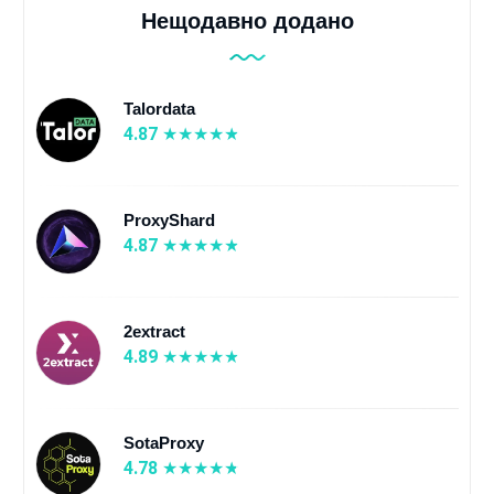
Нещодавно додано
Talordata
4.87
ProxyShard
4.87
2extract
4.89
SotaProxy
4.78