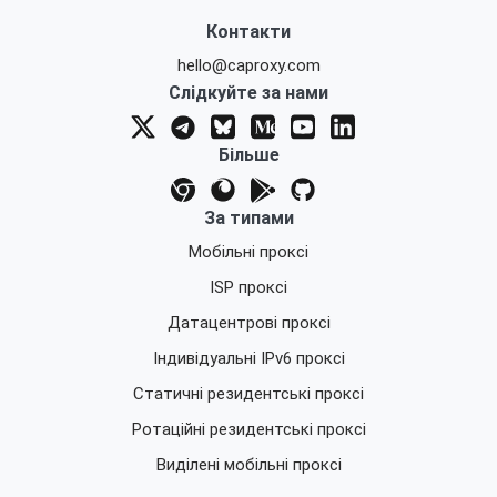
Контакти
hello@caproxy.com
Слідкуйте за нами
Більше
За типами
Мобільні проксі
ISP проксі
Датацентрові проксі
Індивідуальні IPv6 проксі
Статичні резидентські проксі
Ротаційні резидентські проксі
Виділені мобільні проксі