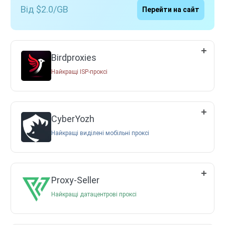
Від $2.0/GB
Перейти на сайт
Birdproxies
Найкращі ISP-проксі
CyberYozh
Найкращі виділені мобільні проксі
Proxy-Seller
Найкращі датацентрові проксі