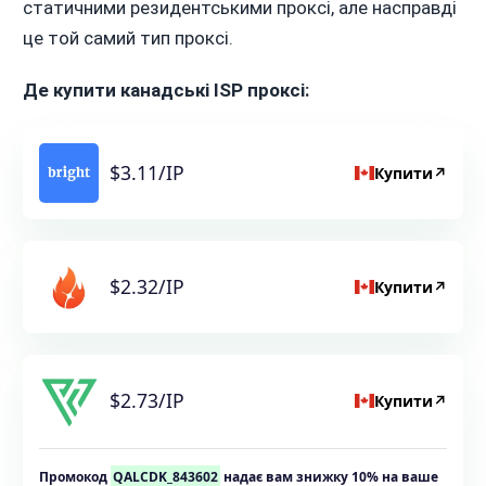
статичними резидентськими проксі, але насправді
це той самий тип проксі.
Де купити канадські ISP проксі:
$3.11/IP
Купити
↗
$2.32/IP
Купити
↗
$2.73/IP
Купити
↗
Промокод
QALCDK_843602
надає вам знижку 10% на ваше