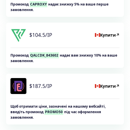
Промокод
CAPROXY
надає знижку 5% на ваше перше
замовлення.
$104.5/IP
Купити
↗
Промокод
QALCDK_843602
надає вам знижку 10% на ваше
замовлення.
$187.5/IP
Купити
↗
Щоб отримати ціни, зазначені на нашому вебсайті,
введіть промокод
PROMO50
під час оформлення
замовлення.