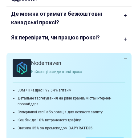
Де можна отримати безкоштовні
канадські проксі?
Як перевірити, чи працює проксі?
Nodemaven
Найкращі резидентські проксі
30M+ IP-адрес і 99.54% аптайм
Детальне таргетування на рівні країни/міста/інтернет-
провайдера
Суперлипкі сесії або ротація для кожного запиту
Кешбек до 10% витраченого трафіку
Знижка 35% за промокодом
CAPYRATE35