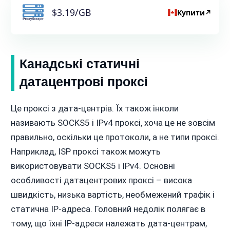
$3.19/GB
Купити
↗
Канадські статичні
датацентрові проксі
Це проксі з дата-центрів. Їх також інколи
називають SOCKS5 і IPv4 проксі, хоча це не зовсім
правильно, оскільки це протоколи, а не типи проксі.
Наприклад, ISP проксі також можуть
використовувати SOCKS5 і IPv4. Основні
особливості датацентрових проксі – висока
швидкість, низька вартість, необмежений трафік і
статична IP-адреса. Головний недолік полягає в
тому, що їхні IP-адреси належать дата-центрам,