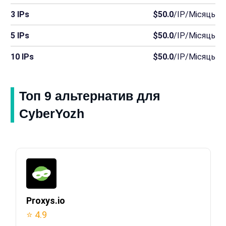
3 IPs
$50.0
/IP/Місяць
5 IPs
$50.0
/IP/Місяць
10 IPs
$50.0
/IP/Місяць
Топ 9 альтернатив для
CyberYozh
Proxys.io
⭐ 4.9