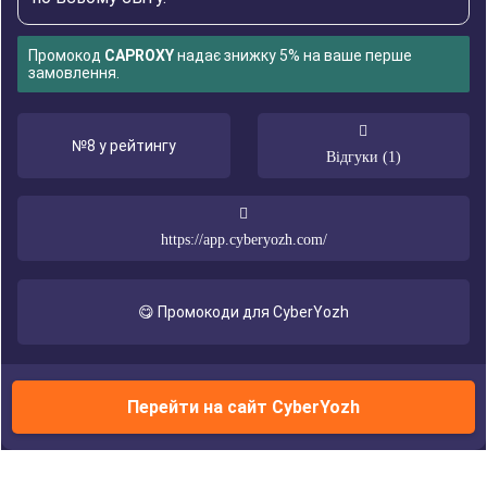
Промокод
CAPROXY
надає знижку 5% на ваше перше
замовлення.
№8 у рейтингу
Відгуки (1)
https://app.cyberyozh.com/
😋 Промокоди для CyberYozh
Перейти на сайт CyberYozh