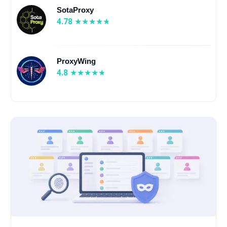
SotaProxy
4.78
ProxyWing
4.8