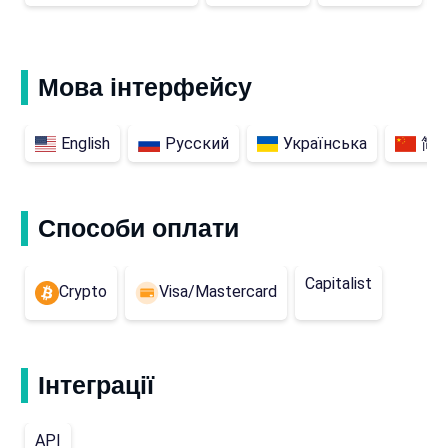
Мова інтерфейсу
English
Русский
Українська
简
Способи оплати
Capitalist
Crypto
Visa/Mastercard
Інтеграції
API