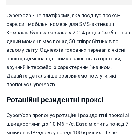
CyberYozh - це платформа, яка поєднує проксі-
сервіси і мобільні номери для SMS-активації.
Компанія була заснована у 2014 році в Сербії та на
даний момент має понад 50 співробітників по
всьому світу. Однією із головних переваг є якісні
проксі, відмінна підтримка клієнтів та простий,
зручний інтерфейс із характерним їжачком.
Давайте детальніше розглянемо послуги, які
пропонує CyberYozh.
Ротаційні резидентні проксі
CyberYozh пропонує ротаційні резидентні проксі зі
швидкостями до 10 Мбіт/с. База містить понад 7
мільйонів IP-адрес у понад 100 країнах. Це не