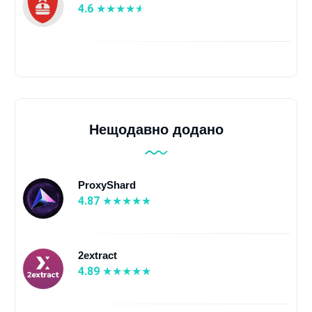
4.6
Нещодавно додано
ProxyShard
4.87
2extract
4.89