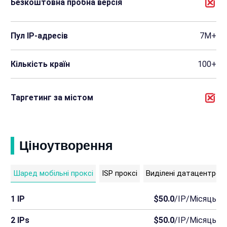
Безкоштовна пробна версія
Пул IP-адресів
7М+
Кількість країн
100+
Таргетинг за містом
Ціноутворення
Шаред мобільні проксі
ISP проксі
Виділені датацентрові
1 IP
$50.0
/IP/Місяць
2 IPs
$50.0
/IP/Місяць