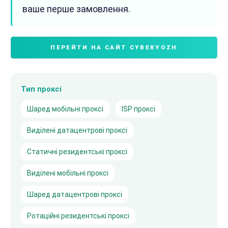
ваше перше замовлення.
ПЕРЕЙТИ НА САЙТ CYBERYOZH
Тип проксі
Шаред мобільні проксі
ISP проксі
Виділені датацентрові проксі
Статичні резидентські проксі
Виділені мобільні проксі
Шаред датацентрові проксі
Ротаційні резидентські проксі