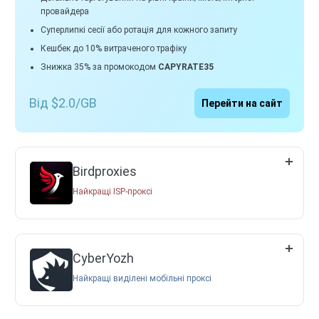
провайдера
Суперлипкі сесії або ротація для кожного запиту
Кешбек до 10% витраченого трафіку
Знижка 35% за промокодом
CAPYRATE35
Від $2.0/GB
Перейти на сайт
Birdproxies
Найкращі ISP-проксі
CyberYozh
Найкращі виділені мобільні проксі