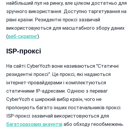
найбільший пул на ринку, але цілком достатньо для
зручного використання. Доступно таргетування на
рівні країни. Резидентні проксі зазвичай
використовуються для масштабного збору даних
(
веб-скрапінг
).
ISP-проксі
На сайті CyberYozh вони називаються "Статичні
резидентні проксі". Це проксі, які надаються
інтернет-провайдерами і комплектуються
статичними IP-адресами. Однією з переваг
CyberYozh є широкий вибір країн, чого не
пропонують багато інших постачальників проксі.
ISP-проксі зазвичай використовуються для
багаторазових акаунтів
або обходу геообмежень.