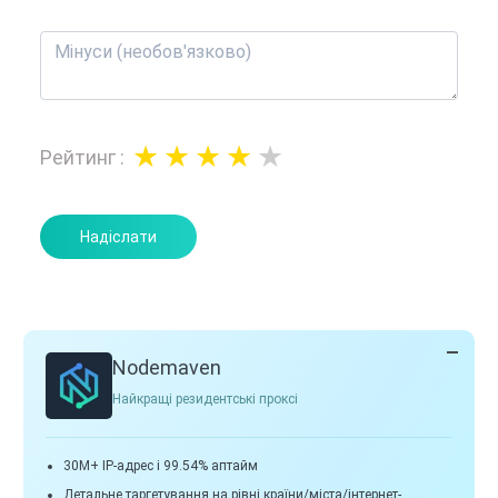
Рейтинг
:
Надіслати
Nodemaven
Найкращі резидентські проксі
30M+ IP-адрес і 99.54% аптайм
Детальне таргетування на рівні країни/міста/інтернет-