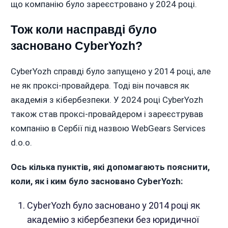
що компанію було зареєстровано у 2024 році.
Тож коли насправді було
засновано CyberYozh?
CyberYozh справді було запущено у 2014 році, але
не як проксі-провайдера. Тоді він почався як
академія з кібербезпеки. У 2024 році CyberYozh
також став проксі-провайдером і зареєстрував
компанію в Сербії під назвою WebGears Services
d.o.o.
Ось кілька пунктів, які допомагають пояснити,
коли, як і ким було засновано CyberYozh:
CyberYozh було засновано у 2014 році як
академію з кібербезпеки без юридичної