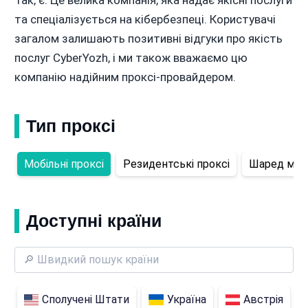
Так, є. Це велика компанія, яка надає якісні послуги
та спеціалізується на кібербезпеці. Користувачі
загалом залишають позитивні відгуки про якість
послуг CyberYozh, і ми також вважаємо цю
компанію надійним проксі-провайдером.
Тип проксі
Мобільні проксі
Резидентські проксі
Шаред мобі
Доступні країни
Сполучені Штати
Україна
Австрія