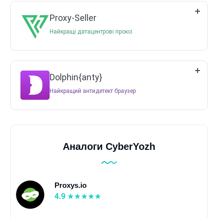
Proxy-Seller
Найкращі датацентрові проксі
Dolphin{anty}
Найкращий антидетект браузер
Аналоги CyberYozh
Proxys.io
4.9