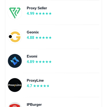
Proxy Seller
4.99
Geonix
4.88
Evomi
4.89
ProxyLine
4.7
IPBurger