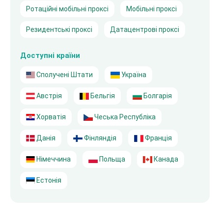
Ротаційні мобільні проксі
Мобільні проксі
Резидентські проксі
Датацентрові проксі
Доступні країни
Сполучені Штати
Україна
Австрія
Бельгія
Болгарія
Хорватія
Чеська Республіка
Данія
Фінляндія
Франція
Німеччина
Польща
Канада
Естонія