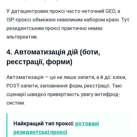
У датацентрових проксі часто неточний GEO, а
ISP-проксі обмежені невеликим набором країн. Тут
резидентським проксі практично немає
альтернатив.
4. Автоматизація дій (боти,
реєстрації, форми)
Автоматизація — це не лише запити, а й дії: кліки,
POST-запити, заповнення форм, реєстрації. Такі
сценарії швидко привертають увагу антифрод-
систем.
Найкращий тип проксі:
ротовані
резидентські проксі