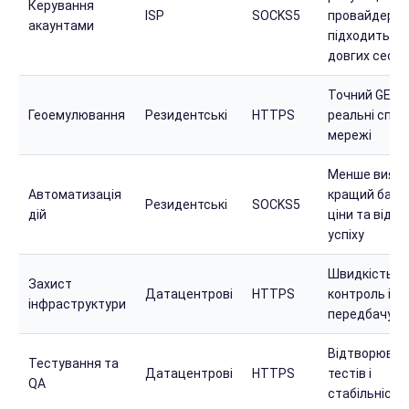
Керування
ISP
SOCKS5
провайдера,
акаунтами
підходить дл
довгих сесій
Точний GEO і
Геоемулювання
Резидентські
HTTPS
реальні спож
мережі
Менше виявл
Автоматизація
кращий бала
Резидентські
SOCKS5
дій
ціни та відсо
успіху
Швидкість,
Захист
Датацентрові
HTTPS
контроль і
інфраструктури
передбачува
Відтворюван
Тестування та
Датацентрові
HTTPS
тестів і
QA
стабільність