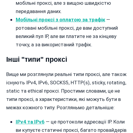
мобільні проксі, але з вищою швидкістю
передавання даних.
Мобільні проксі з оплатою за трафік
—
ротовані мобільні проксі, де вам доступний
великий пул IP, але ви платите не за кінцеву
точку, а за використаний трафік.
Інші "типи" проксі
Вище ми розглянули реальні типи проксі, але також
існують IPv4, IPv6, SOCKS5, HTTP(s), sticky, rotating,
static та ethical проксі. Простими словами, це не
типи проксі, а характеристики, які можуть бути в
межах кожного типу. Розгляньмо детальніше:
IPv4 та IPv6
— це протоколи адресації IP. Коли
ви купуєте статичні проксі, багато провайдерів