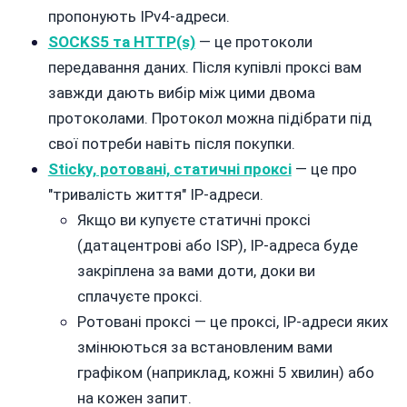
пропонують IPv4-адреси.
SOCKS5 та HTTP(s)
— це протоколи
передавання даних. Після купівлі проксі вам
завжди дають вибір між цими двома
протоколами. Протокол можна підібрати під
свої потреби навіть після покупки.
Sticky, ротовані, статичні проксі
— це про
"тривалість життя" IP-адреси.
Якщо ви купуєте статичні проксі
(датацентрові або ISP), IP-адреса буде
закріплена за вами доти, доки ви
сплачуєте проксі.
Ротовані проксі — це проксі, IP-адреси яких
змінюються за встановленим вами
графіком (наприклад, кожні 5 хвилин) або
на кожен запит.