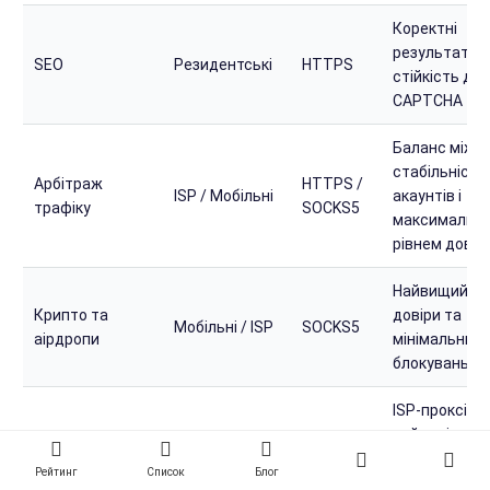
Коректні
результати 
SEO
Резидентські
HTTPS
стійкість до
CAPTCHA
Баланс між
стабільніст
Арбітраж
HTTPS /
ISP / Мобільні
акаунтів і
трафіку
SOCKS5
максимальн
рівнем довір
Найвищий рі
Крипто та
довіри та
Мобільні / ISP
SOCKS5
аірдропи
мінімальний 
блокувань
ISP-проксі є
найраціонал
Особисте
вибором для
використання
Рейтинг
Список
Блог
ISP
SOCKS5
повсякденни