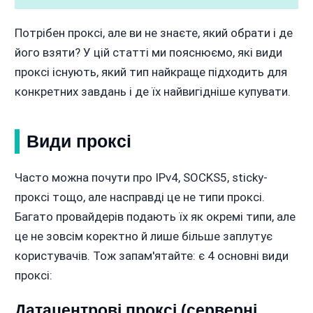
Потрібен проксі, але ви не знаєте, який обрати і де
його взяти? У цій статті ми пояснюємо, які види
проксі існують, який тип найкраще підходить для
конкретних завдань і де їх найвигідніше купувати.
Види проксі
Часто можна почути про IPv4, SOCKS5, sticky-
проксі тощо, але насправді це не типи проксі.
Багато провайдерів подають їх як окремі типи, але
це не зовсім коректно й лише більше заплутує
користувачів. Тож запам'ятайте: є 4 основні види
проксі:
Датацентрові проксі (серверні