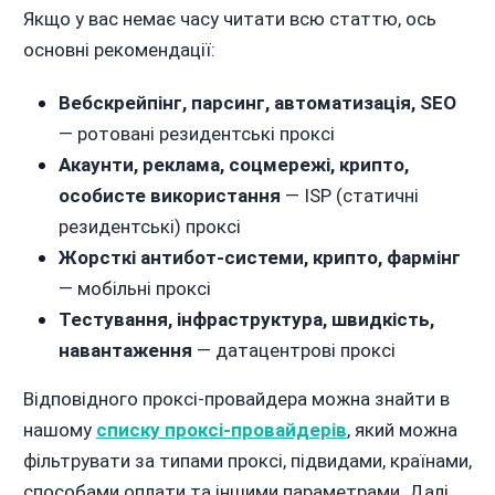
Якщо у вас немає часу читати всю статтю, ось
основні рекомендації:
Вебскрейпінг, парсинг, автоматизація, SEO
— ротовані резидентські проксі
Акаунти, реклама, соцмережі, крипто,
особисте використання
— ISP (статичні
резидентські) проксі
Жорсткі антибот-системи, крипто, фармінг
— мобільні проксі
Тестування, інфраструктура, швидкість,
навантаження
— датацентрові проксі
Відповідного проксі-провайдера можна знайти в
нашому
списку проксі-провайдерів
, який можна
фільтрувати за типами проксі, підвидами, країнами,
способами оплати та іншими параметрами. Далі