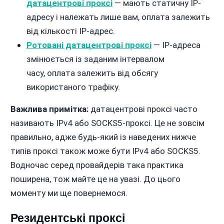
датацентрові проксі
— мають статичну IP-
адресу і належать лише вам, оплата залежить
від кількості IP-адрес.
Ротовані датацентрові проксі
— IP-адреса
змінюється із заданим інтервалом
часу, оплата залежить від обсягу
використаного трафіку.
Важлива примітка:
датацентрові проксі часто
називають IPv4 або SOCKS5-проксі. Це не зовсім
правильно, адже будь-який із наведених нижче
типів проксі також може бути IPv4 або SOCKS5.
Водночас серед провайдерів така практика
поширена, тож майте це на увазі. До цього
моменту ми ще повернемося.
Резидентські проксі