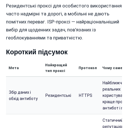
Резидентські проксі для особистого використання
часто надмірні та дорогі, а мобільні не дають
помітних переваг. ISP-проксі — найраціональніший
вибір для щоденних задач, пов'язаних із
геоблокуваннями та приватністю.
Короткий підсумок
Найкращий
Мета
Протокол
Чому саме це
тип проксі
Найближчі д
реальних
Збір даних і
Резидентські
HTTPS
користувачів
обхід антиботу
краще прохо
антибот і rate
Статичний IP
репутацією