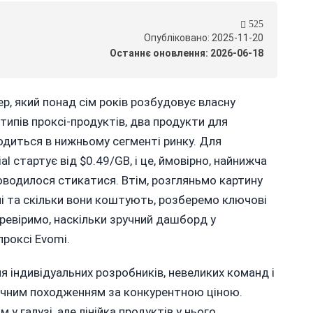
525
Опубліковано: 2025-11-20
Останнє оновлення: 2026-06-18
р, який понад сім років розбудовує власну
 типів проксі-продуктів, два продукти для
ходиться в нижньому сегменті ринку. Для
l стартує від $0.49/GB, і це, ймовірно, найнижча
доводилося стикатися. Втім, розгляньмо картину
ні та скільки вони коштують, розберемо ключові
еревіримо, наскільки зручний дашборд у
проксі Evomi.
я індивідуальних розробників, невеликих команд і
етичним походженням за конкурентною ціною.
 галузі, але лінійка продуктів у нього