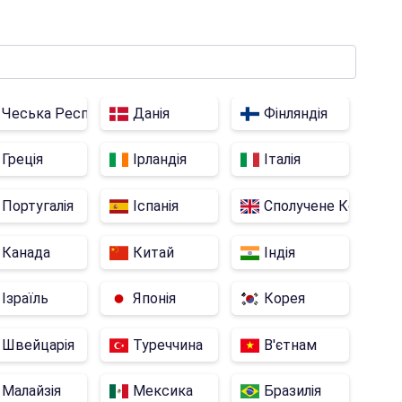
Чеська Республіка
Данія
Фінляндія
Греція
Ірландія
Італія
Португалія
Іспанія
Сполучене Королівс
Канада
Китай
Індія
 Емірати
Ізраїль
Японія
Корея
Швейцарія
Туреччина
В'єтнам
Малайзія
Мексика
Бразилія