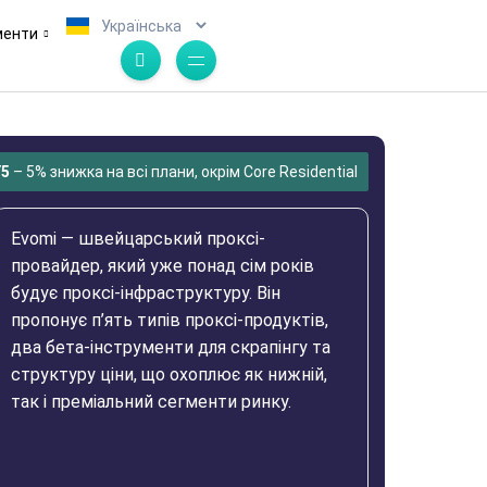
.
менти
5
– 5% знижка на всі плани, окрім Core Residential
Evomi — швейцарський проксі-
провайдер, який уже понад сім років
будує проксі-інфраструктуру. Він
пропонує п’ять типів проксі-продуктів,
два бета-інструменти для скрапінгу та
структуру ціни, що охоплює як нижній,
так і преміальний сегменти ринку.