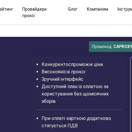
ейтинг
Провайдери
Блог
Компаніям
Інстру
проксі
Промокод:
CAPROXY
Конкурентоспроможні ціни
Високоякісні проксі
Зручний інтерфейс
Доступний план із оплатою за
користування без щомісячних
зборів
в
При оплаті карткою додатково
стягується ПДВ