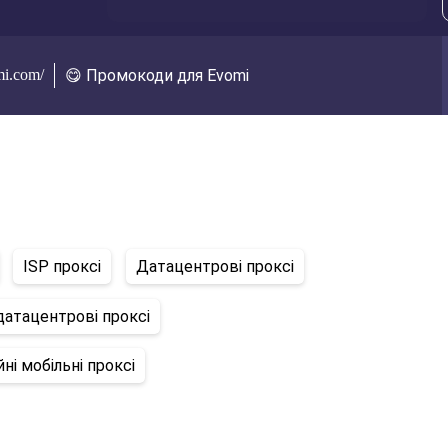
mi.com/
😋 Промокоди для Evomi
ISP проксі
Датацентрові проксі
атацентрові проксі
ні мобільні проксі