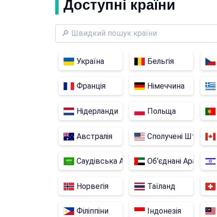
Доступні країни
Україна
Бельгія
Франція
Німеччина
Нідерланди
Польща
Австралія
Сполучені Штати
Саудівська Аравія
Об'єднані Арабські
Норвегія
Таїланд
Філіппіни
Індонезія