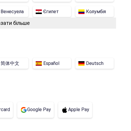
Венесуела
Єгипет
Колумбія
зати більше
Пакистан
Тайвань
Чилі
Іран
简体中文
Español
Deutsch
rcard
Google Pay
Apple Pay