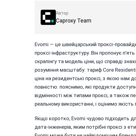
Автор
Caproxy Team
Evomi — це швейцарський проксі-провайде
проксі-інфраструктуру. Він пропонує п’ять
скрапінгу та модель ціни, що справді зна
розуміння масштабу: тариф Core Residentia
ціна на резидентські проксі, з якою нам 
повністю: пояснимо, які продукти доступ
відмінності між типами проксі, а також п
реальному використанні, і оцінимо якість 
Якщо коротко, Evomi чудово підходить дл
дата-інженерів, яким потрібні проксі з 
Evomi може бути не найвідомішим брендом у