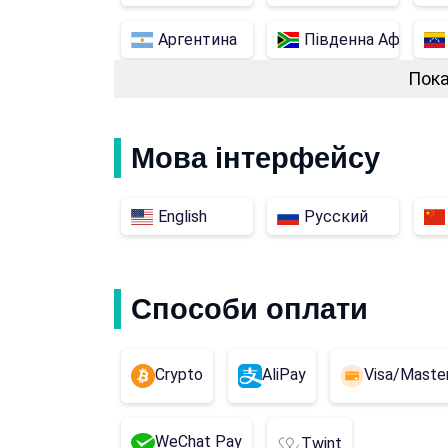
Аргентина
Південна Африка
Пока
Нігерія
Нова Зеландія
Кенія
Перу
Мова інтерфейсу
English
Русский
Способи оплати
Crypto
AliPay
Visa/Maste
WeChat Pay
Twint