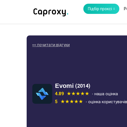
Підбір проксі
Р
👀 почитати відгуки
Evomi
(2014)
4.89
- наша оцінка
5
- оцінка користувачі