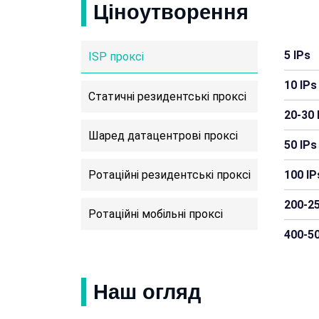
Ціноутворення
5 IPs
ISP проксі
10 IPs
Статичні резидентські проксі
20-30 
Шаред датацентрові проксі
50 IPs
Ротаційні резидентські проксі
100 IP
200-25
Ротаційні мобільні проксі
400-50
Наш огляд