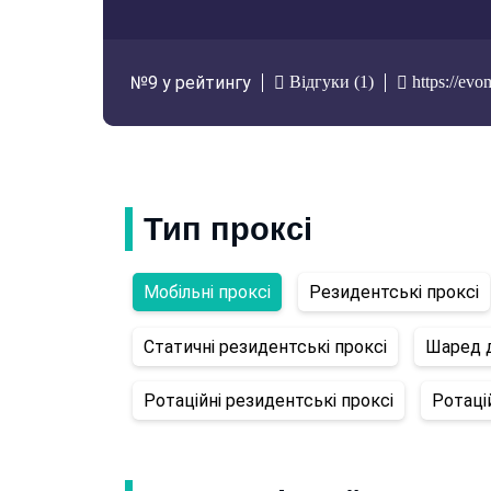
Відгуки (1)
https://evo
№9 у рейтингу
Тип проксі
Мобільні проксі
Резидентські проксі
Статичні резидентські проксі
Шаред д
Ротаційні резидентські проксі
Ротацій