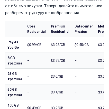
от объема покупки. Теперь давайте внимательнее
разберем структуру ценообразования.
Core
Premium
Datacenter
Mobil
Residential
Residential
Proxies
Proxie
Pay As
$0.99/GB
$3.98/GB
$0.45/GB
$3.98/
You Go
8 GB
–
$3.75/GB
–
$3.75/
трафика
25 GB
–
$3.6/GB
–
$3.6/G
трафика
50 GB
–
$3.4/GB
–
$3.4/G
трафика
100 GB
$0.49/GB
$3.2/GB
–
$3.2/G