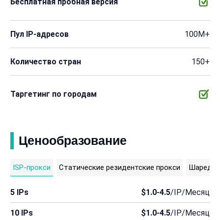
Бесплатная пробная версия
Пул IP-адресов
100M+
Количество стран
150+
Таргетинг по городам
Ценообразование
ISP-прокси
Статические резидентские прокси
Шаред д
5 IPs
$1.0-4.5
/IP/Месяц
10 IPs
$1.0-4.5
/IP/Месяц