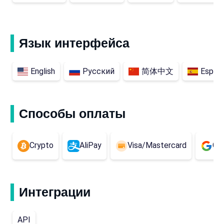
Язык интерфейса
English
Русский
简体中文
Españ
Способы оплаты
Crypto
AliPay
Visa/Mastercard
Go
Интеграции
API