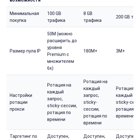
Минимальная
100 GB
8 GB
200 GB тра
покупка
трафика
трафика
50M (можно
расширить до
уровня
Размер пула IP
180M+
3M+
Premium с
множителем
6x)
Ротация на
Ротация на
каждый
Ротация н
каждый
Настройки
запрос,
каждый зап
запрос,
ротации
sticky-
sticky-сесс
sticky-сессии,
прокси
сессии,
ротация по
ротация по
ротация по
времени
времени
времени
Таргетинг по
Доступен,
Доступен,
Доступен,