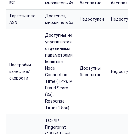
ISP
множитель 4x
бесплатно
бесплатно
Таргетинг по
Доступен,
Недоступен
Недоступе
ASN
множитель 5x
Доступны, но
управляются
отдельными
параметрами:
Minimum
Настройки
Node
Доступны,
качества/
Недоступн
Connection
бесплатно
скорости
Time (1.4x), IP
Fraud Score
(3x),
Response
Time (1.55x)
TCP/IP
Fingerprint
(1.95x), Local