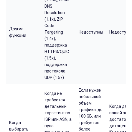
DNS
Resolution
(1.1x), ZIP
Code
Другие
Targeting
Недоступны
Недоступн
функции
(1.4x),
поддержка
HTTP3/QUIC
(1.5x),
поддержка
протокола
UDP (1.5x)
Если нужен
Когда не
небольшой
требуется
объем
детальный
Когда для
трафика, до
таргетинг по
вашей зад
100 GB, или
ISP или ASN, а
достаточн
Когда
требуется
пула
датацентр
выбирать
более