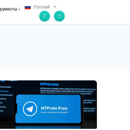
.
трументы