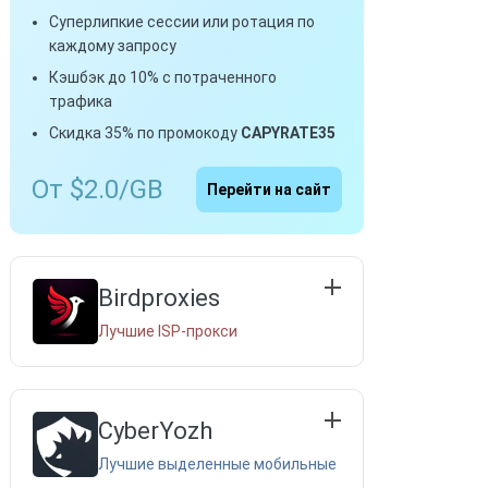
Суперлипкие сессии или ротация по
каждому запросу
Кэшбэк до 10% с потраченного
трафика
Скидка 35% по промокоду
CAPYRATE35
От $2.0/GB
Перейти на сайт
Birdproxies
Лучшие ISP-прокси
CyberYozh
Лучшие выделенные мобильные