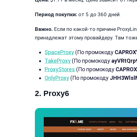
Период покупки:
от 5 до 360 дней.
Важно.
Если по какой-то причине ProxyLi
принадлежат этому провайдеру. Там тож
SpaceProxy
(По промокоду
CAPROX
TakeProxy
(По промокоду
ayVRtQrp
ProxyStores
(По промокоду
CAPROX
OnlyProxy
(По промокоду
JHH3Wlsl
2. Proxy6