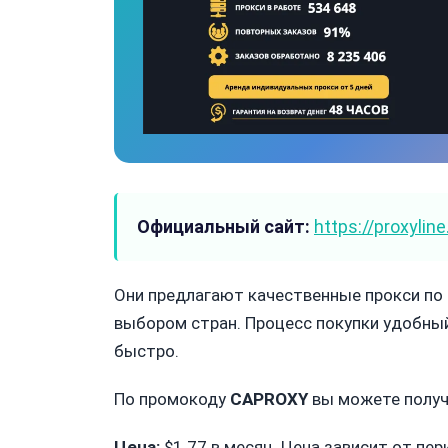
Официальный сайт:
https://proxyline
Они предлагают качественные прокси по
выбором стран. Процесс покупки удобный
быстро.
По промокоду
CAPROXY
вы можете получи
Цена:
$1.77 в месяц. Цена зависит от пер