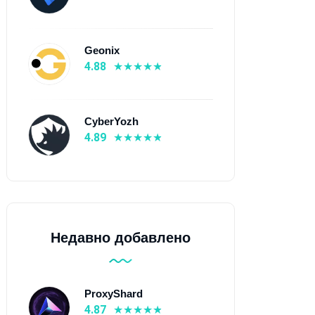
Geonix
4.88
oxys.io
Evomi
4.9
⭐ 4.89
CyberYozh
 От $0.1
💰 От $0.3
4.89
 195+ страны
🌍 150+ страны
 Мобильные прокси,
📡 Мобильные прокси,
зидентские прокси,
Резидентские прокси, ISP-
дивидуальные IPv6
прокси, Датацентровые
окси, Динамические
прокси
v6 прокси, ISP-прокси,
Недавно добавлено
тацентровые прокси
Узнать больше
Узнать больше
ProxyShard
4.87