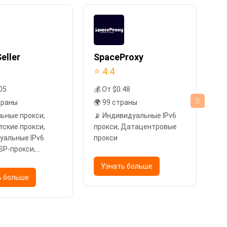
eller
SpaceProxy
Pr
⭐ 4.4
⭐ 
05
💰 От $0.48
💰
траны
🌍 99 страны
🌍
льные прокси,
📡 Индивидуальные IPv6
📡
тские прокси,
прокси, Датацентровые
Ре
уальные IPv6
прокси
Ин
ISP-прокси,
пр
тровые прокси
IP
Узнать больше
Да
ь больше