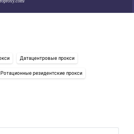
troproxy.com/
окси
Датацентровые прокси
Ротационные резидентские прокси