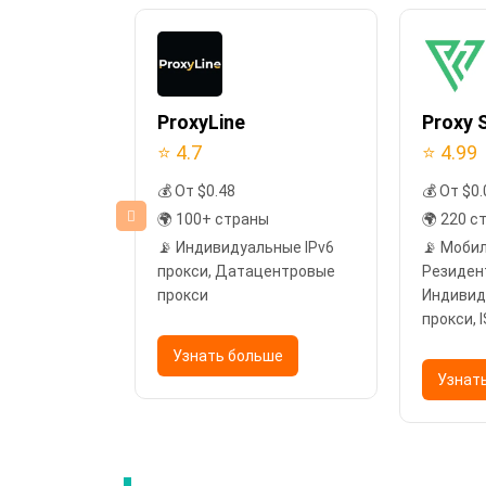
n
ProxyLine
Proxy S
⭐ 4.7
⭐ 4.99
💰 От $0.48
💰 От $0.
ы
🌍 100+ страны
🌍 220 с
прокси,
📡 Индивидуальные IPv6
📡 Моби
прокси, ISP-
прокси, Датацентровые
Резиден
прокси
Индивид
прокси, 
Датацен
ьше
Узнать больше
Узнат