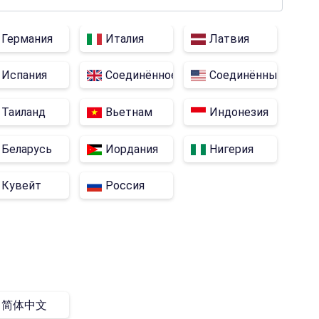
Германия
Италия
Латвия
Испания
Соединённое Королевство
Соединённые Штат
я
Таиланд
Вьетнам
Индонезия
Беларусь
Иордания
Нигерия
Кувейт
Россия
简体中文