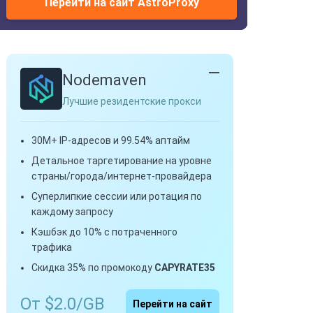
Перейти на сайт AstroProxy
Nodemaven
Лучшие резидентские прокси
30M+ IP-адресов и 99.54% аптайм
Детальное таргетирование на уровне
страны/города/интернет-провайдера
Суперлипкие сессии или ротация по
каждому запросу
Кэшбэк до 10% с потраченного
трафика
Скидка 35% по промокоду
CAPYRATE35
От $2.0/GB
Перейти на сайт