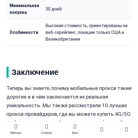
Минимальная
30 дней
покупка
Высокая стоимость, ориентированы на
Особенности
веб-скрейпинг, локации только США и
Великобритания
Заключение
Теперь вы знаете, почему мобильные прокси такие
дорогие и в чём заключается их реальная
уникальность. Мы также рассмотрели 10 лучших
прокси-провайдеров, где вы можете купить 4G/5G
мобильные прокси с безлимитным трафиком. Вы
можете прочитать информацию о каждом из них,
Рейтинг
Список
Блог