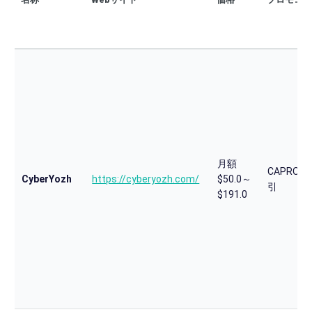
月額
CAPROXY
CyberYozh
https://cyberyozh.com/
$50.0～
引
$191.0