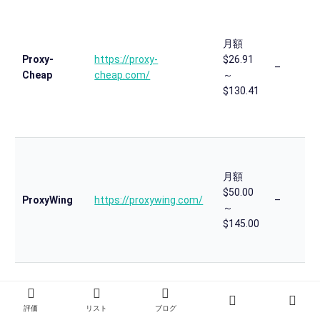
月額
Proxy-
https://proxy-
$26.91
–
Cheap
cheap.com/
～
$130.41
月額
$50.00
ProxyWing
https://proxywing.com/
–
～
$145.00
評価
リスト
ブログ