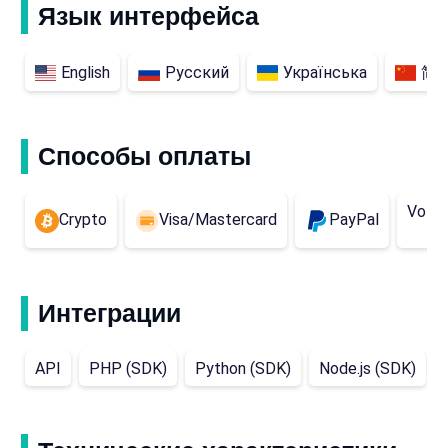
Язык интерфейса
English
Русский
Українська
简
Способы оплаты
Volet
Crypto
Visa/Mastercard
PayPal
Интеграции
API
PHP (SDK)
Python (SDK)
Node.js (SDK)