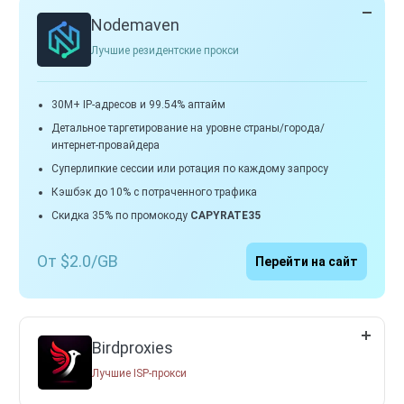
Nodemaven
Лучшие резидентские прокси
30M+ IP-адресов и 99.54% аптайм
Детальное таргетирование на уровне страны/города/
интернет-провайдера
Суперлипкие сессии или ротация по каждому запросу
Кэшбэк до 10% с потраченного трафика
Скидка 35% по промокоду
CAPYRATE35
От $2.0/GB
Перейти на сайт
Birdproxies
Лучшие ISP-прокси