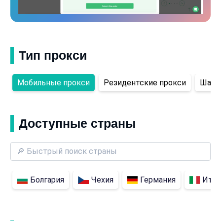
Тип прокси
Мобильные прокси
Резидентские прокси
Шаре
Доступные страны
Болгария
Чехия
Германия
Итал