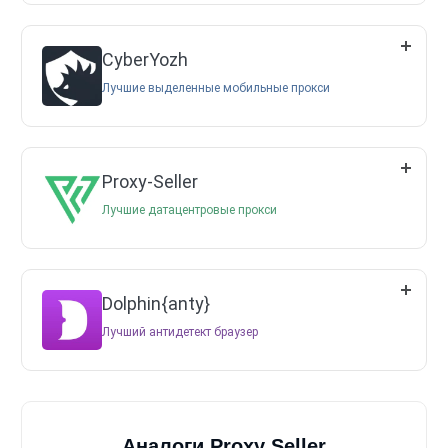
CyberYozh
Лучшие выделенные мобильные прокси
Proxy-Seller
Лучшие датацентровые прокси
Dolphin{anty}
Лучший антидетект браузер
Аналоги Proxy Seller