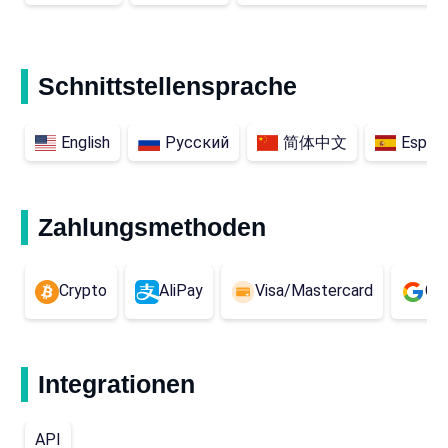
Schnittstellensprache
English
Русский
简体中文
Españ
Zahlungsmethoden
Crypto
AliPay
Visa/Mastercard
Go
Integrationen
API