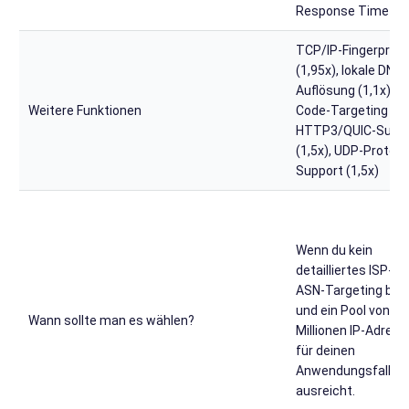
Response Time (1,
TCP/IP-Fingerprint
(1,95x), lokale DNS-
Auflösung (1,1x), ZI
Weitere Funktionen
Code-Targeting (1,4
HTTP3/QUIC-Supp
(1,5x), UDP-Protokol
Support (1,5x)
Wenn du kein
detailliertes ISP- o
ASN-Targeting bra
und ein Pool von ru
Wann sollte man es wählen?
Millionen IP-Adres
für deinen
Anwendungsfall
ausreicht.