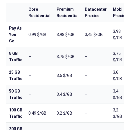
Core
Premium
Datacenter
Mobile
Residential
Residential
Proxies
Proxies
Pay As
3,98
You
0,99 $/GB
3,98 $/GB
0,45 $/GB
$/GB
Go
8 GB
3,75
–
3,75 $/GB
–
Traffic
$/GB
25 GB
3,6
–
3,6 $/GB
–
Traffic
$/GB
50 GB
3,4
–
3,4 $/GB
–
Traffic
$/GB
100 GB
3,2
0,49 $/GB
3,2 $/GB
–
Traffic
$/GB
200 GB