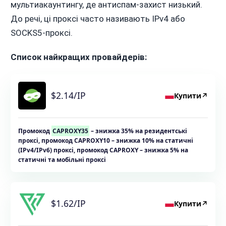
мультиакаунтингу, де антиспам-захист низький.
До речі, ці проксі часто називають IPv4 або
SOCKS5-проксі.
Список найкращих провайдерів:
$2.14/IP
Купити
↗
Промокод
CAPROXY35
– знижка 35% на резидентські
проксі, промокод CAPROXY10 – знижка 10% на статичні
(IPv4/IPv6) проксі, промокод CAPROXY – знижка 5% на
статичні та мобільні проксі
$1.62/IP
Купити
↗