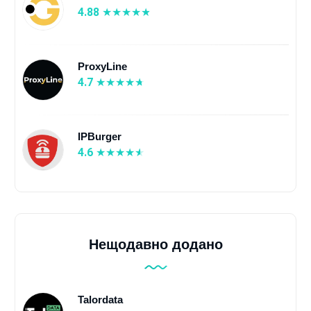
4.88
ProxyLine
4.7
IPBurger
4.6
Нещодавно додано
Talordata