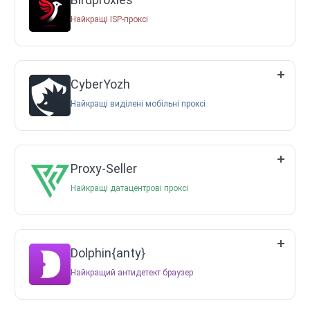
Найкращі ISP-проксі
CyberYozh
Найкращі виділені мобільні проксі
Proxy-Seller
Найкращі датацентрові проксі
Dolphin{anty}
Найкращий антидетект браузер