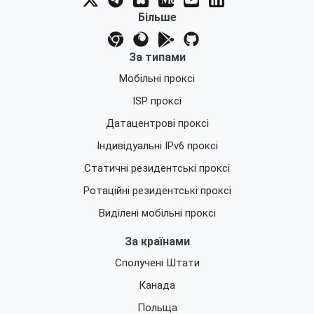
Більше
За типами
Мобільні проксі
ISP проксі
Датацентрові проксі
Індивідуальні IPv6 проксі
Статичні резидентські проксі
Ротаційні резидентські проксі
Виділені мобільні проксі
За країнами
Сполучені Штати
Канада
Польща