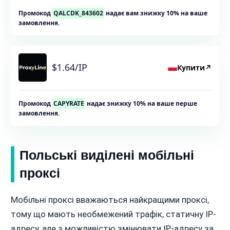
Промокод
QALCDK_843602
надає вам знижку 10% на ваше
замовлення.
$1.64/IP
Купити
↗
Промокод
CAPYRATE
надає знижку 10% на ваше перше
замовлення.
Польські виділені мобільні
проксі
Мобільні проксі вважаються найкращими проксі,
тому що мають необмежений трафік, статичну IP-
адресу, але з можливістю змінювати IP-адресу за