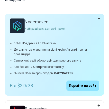
Nodemaven
Найкращі резидентські проксі
30M+ IP-адрес і 99.54% аптайм
Детальне таргетування на рівні країни/міста/інтернет-
провайдера
Суперлипкі сесії або ротація для кожного запиту
Кешбек до 10% витраченого трафіку
Знижка 35% за промокодом
CAPYRATE35
Від $2.0/GB
Перейти на сайт
Birdproxies