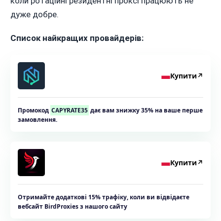
коли ротаційні резидентні проксі працюють не
дуже добре.
Список найкращих провайдерів:
Купити
↗
Промокод
CAPYRATE35
дає вам знижку 35% на ваше перше
замовлення.
Купити
↗
Отримайте додаткові 15% трафіку, коли ви відвідаєте
вебсайт BirdProxies з нашого сайту