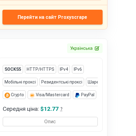
Перейти на сайт Proxyscrape
Українська
SOCKS5
HTTP/HTTPS
IPv4
IPv6
Мобільні проксі
Резидентські проксі
Шаред мобільні проксі
Crypto
Visa/Mastercard
PayPal
Volet (AdvCash)
Середня ціна:
$12.77
?
Опис