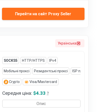
Перейти на сайт Proxy Seller
Українська
SOCKS5
HTTP/HTTPS
IPv4
Мобільні проксі
Резидентські проксі
ISP проксі
Ротаційні 
Crypto
Visa/Mastercard
Середня ціна:
$4.33
?
Опис