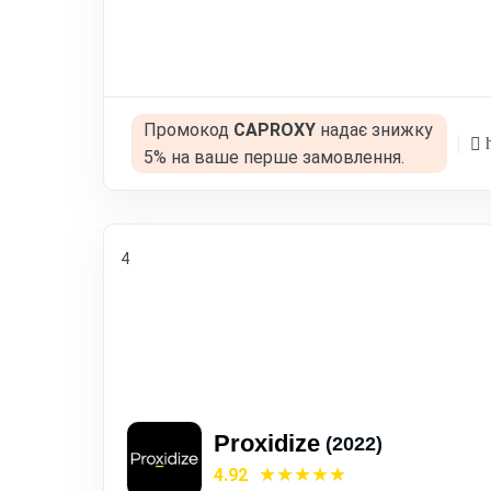
Промокод
CAPROXY
надає знижку
h
5% на ваше перше замовлення.
4
Proxidize
(2022)
4.92