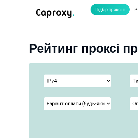
Підбір проксі
Р
Рейтинг проксі п