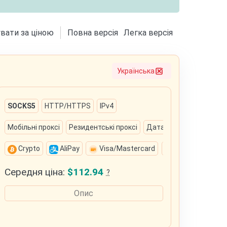
вати за ціною
Повна версія
Легка версія
Українська
SOCKS5
HTTP/HTTPS
IPv4
Мобільні проксі
Резидентські проксі
Датацентрові проксі
Crypto
AliPay
Visa/Mastercard
PayPal
Do
Середня ціна:
$112.94
?
Опис