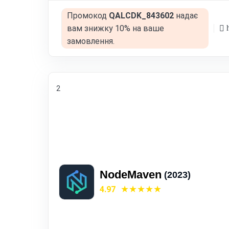
Промокод
QALCDK_843602
надає
h
вам знижку 10% на ваше
замовлення.
2
NodeMaven
(2023)
4.97