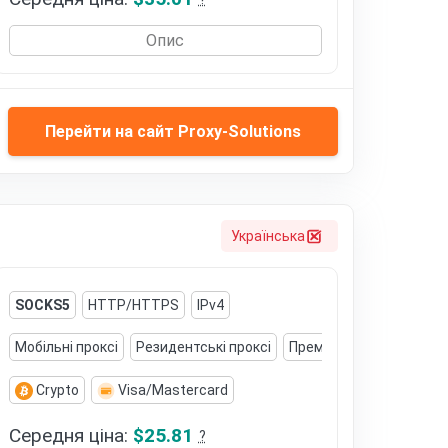
Опис
Перейти на сайт Proxy-Solutions
Українська
SOCKS5
HTTP/HTTPS
IPv4
Мобільні проксі
Резидентські проксі
Преміальні мобільні про
Crypto
Visa/Mastercard
Середня ціна:
$25.81
?