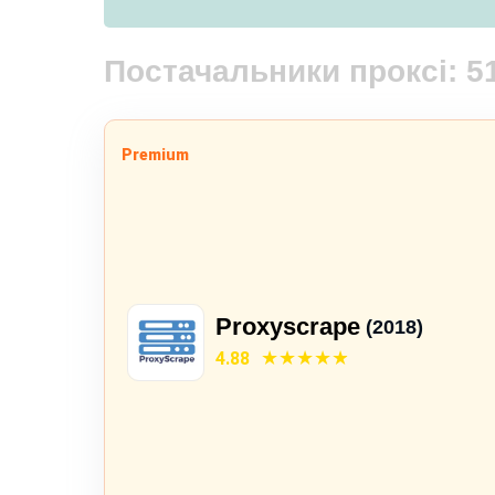
Постачальники проксі:
5
Premium
Proxyscrape
(2018)
4.88