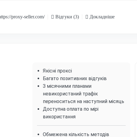
ttps://proxy-seller.com/
Відгуки (3)
Докладніше
Якісні проксі
Багато позитивних відгуків
З місячними планами
невикористаний трафік
переноситься на наступний місяць
Доступна оплата по мірі
використання
Обмежена кількість методів