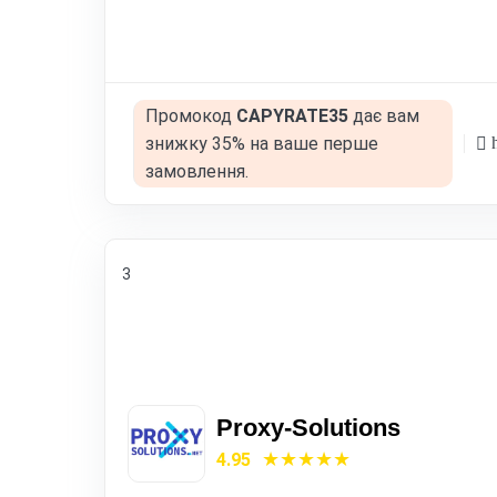
Промокод
CAPYRATE35
дає вам
h
знижку 35% на ваше перше
замовлення.
3
Proxy-Solutions
4.95