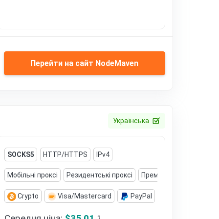
Перейти на сайт NodeMaven
Українська
SOCKS5
HTTP/HTTPS
IPv4
Мобільні проксі
Резидентські проксі
Преміальні мобільні про
Crypto
Visa/Mastercard
PayPal
Volet (AdvCash)
Середня ціна:
$35.01
?