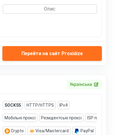
Опис
Перейти на сайт Proxidize
Українська
SOCKS5
HTTP/HTTPS
IPv4
Мобільні проксі
Резидентські проксі
ISP проксі
Датацентро
Crypto
Visa/Mastercard
PayPal