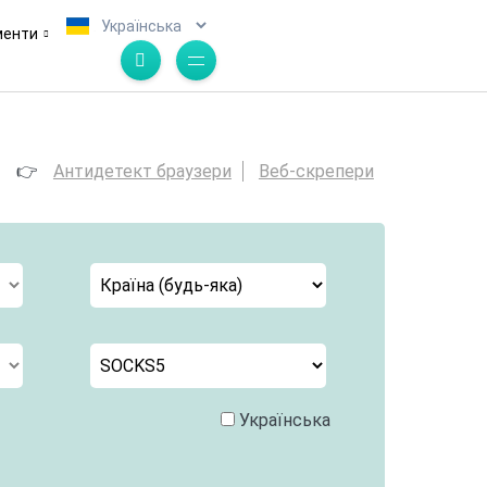
.
менти
👉
Антидетект браузери
Веб-скрепери
Українська