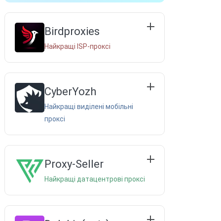
Birdproxies
Найкращі ISP-проксі
CyberYozh
Найкращі виділені мобільні
проксі
Proxy-Seller
Найкращі датацентрові проксі