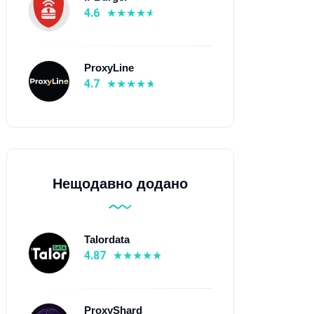
4.6
ProxyLine
4.7
Нещодавно додано
Talordata
4.87
ProxyShard