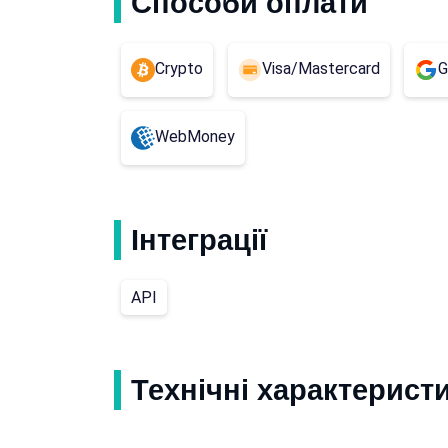
Способи оплати
Crypto
Visa/Mastercard
G
WebMoney
Інтеграції
API
Технічні характерист