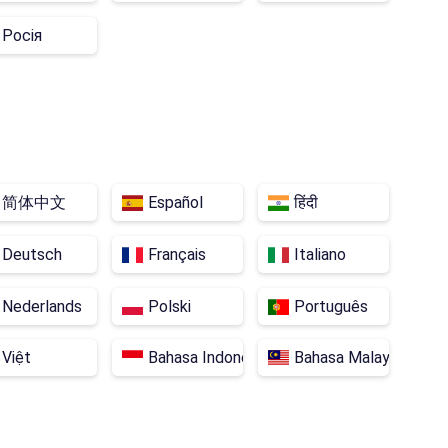
Росія
简体中文
Español
हिंदी
Deutsch
Français
Italiano
Nederlands
Polski
Português
Việt
Bahasa Indonesia
Bahasa Malaysia