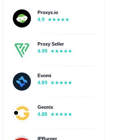
Proxys.io
4.9
Proxy Seller
4.99
vomi
IPBurger
4.89
⭐ 4.6
Evomi
Від $0.3
💰 Від $6.6
4.89
 150+ країни
🌍 195+ країни
 Мобільні проксі,
📡 Резидентські проксі, ISP
зидентські проксі, ISP
проксі, Датацентрові
Geonix
оксі, Датацентрові
проксі
4.88
оксі
Дізнатися більше
Дізнатися більше
IPBurger