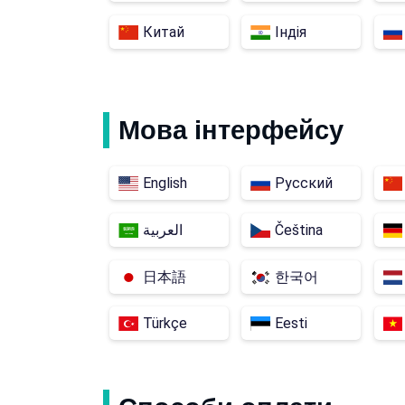
Китай
Індія
Мова інтерфейсу
English
Русский
العربية
Čeština
日本語
한국어
Türkçe
Eesti