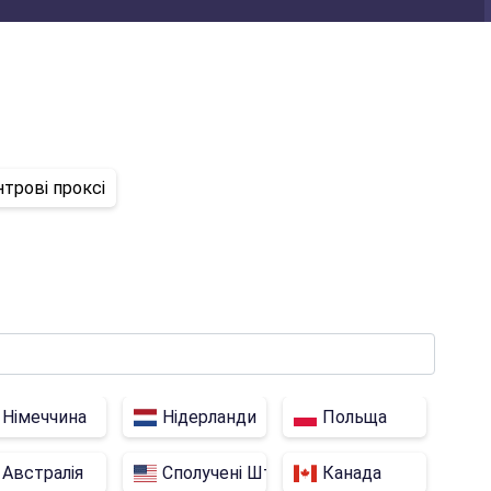
нтрові проксі
Німеччина
Нідерланди
Польща
вство
Австралія
Сполучені Штати
Канада