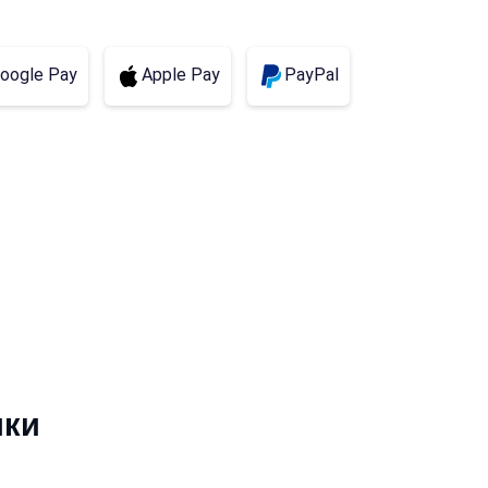
oogle Pay
Apple Pay
PayPal
ики