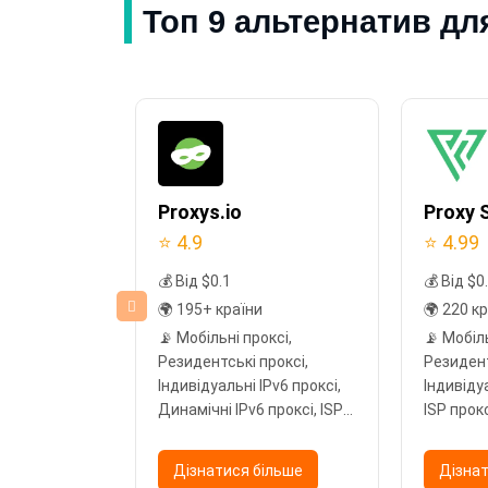
Топ 9 альтернатив дл
Proxys.io
Proxy S
⭐ 4.9
⭐ 4.99
💰 Від $0.1
💰 Від $0
🌍 195+ країни
🌍 220 к
і IPv6
📡 Мобільні проксі,
📡 Мобіль
ентрові
Резидентські проксі,
Резидент
Індивідуальні IPv6 проксі,
Індивідуа
Динамічні IPv6 проксі, ISP
ISP прок
проксі, Датацентрові
проксі
ільше
проксі
Дізнатися більше
Дізнат