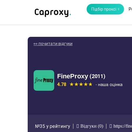
Підбір проксі
Р
👀 почитати відгуки
FineProxy
(2011)
4.78
- наша оцінка
Відгуки (0)
https://fi
№35 у рейтингу