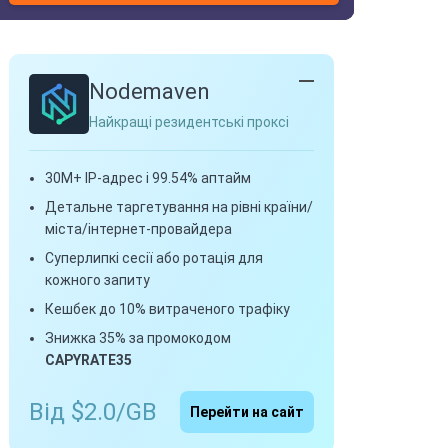
Nodemaven
Найкращі резидентські проксі
30M+ IP-адрес і 99.54% аптайм
Детальне таргетування на рівні країни/
міста/інтернет-провайдера
Суперлипкі сесії або ротація для
кожного запиту
Кешбек до 10% витраченого трафіку
Знижка 35% за промокодом
CAPYRATE35
Від $2.0/GB
Перейти на сайт