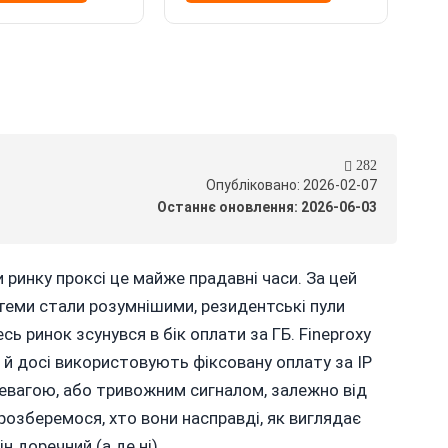
282
Опубліковано: 2026-02-07
Останнє оновлення: 2026-06-03
и ринку проксі це майже прадавні часи. За цей
теми стали розумнішими, резидентські пули
сь ринок зсунувся в бік оплати за ГБ. Fineproxy
 й досі використовують фіксовану оплату за IP
ревагою, або тривожним сигналом, залежно від
 розберемося, хто вони насправді, як виглядає
н доречний (а де ні).