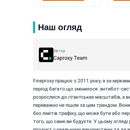
Наш огляд
Автор
Caproxy Team
Fineproxy працює з 2011 року, а за міркам
період багато що змінилося: антибот-сис
розрослися до гігантських масштабів, а ве
переважно не пішли за цим трендом. Вони
без лімітів трафіку, що може бути або пе
того, що саме ви будуєте. У цьому огляді
продукт у реальному використанні та де ві