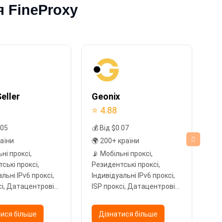
я FineProxy
eller
Geonix
E
⭐ 4.88
⭐ 
.05
💰 Від $0.07
💰 
раїни
🌍 200+ країни
🌍
ні проксі,
📡 Мобільні проксі,
📡
ські проксі,
Резидентські проксі,
Ре
льні IPv6 проксі,
Індивідуальні IPv6 проксі,
пр
сі, Датацентрові
ISP проксі, Датацентрові
пр
проксі
ися більше
Дізнатися більше