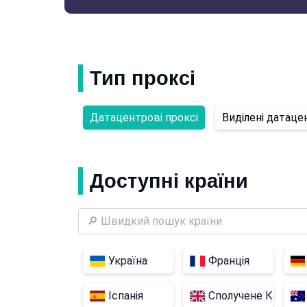
Тип проксі
Датацентрові проксі
Виділені датаце
Доступні країни
Україна
Франція
Іспанія
Сполучене Королі