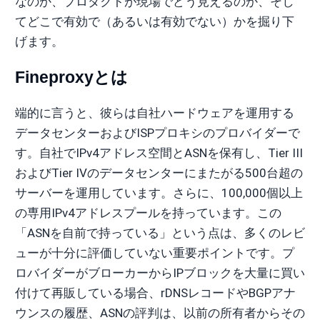
なのか、プロダクトが現場でどう見えるのか、そし
てどこで有効で（あるいは有効でない）かを掘り下
げます。
Fineproxyとは
端的に言うと、彼らは自社ハードウェアを運用する
データセンターおよびISPプロキシのプロバイダーで
す。自社でIPv4アドレス空間とASNを保有し、Tier III
およびTier IVのデータセンターにまたがる500台超の
サーバーを運用しています。さらに、100,000個以上
の専用IPv4アドレスプールを持っています。この
「ASNを自前で持っている」という点は、多くのレビ
ューが十分に評価していない重要ポイントです。プ
ロバイダーがブローカーからIPブロックを大量に買い
付けて再販している場合、rDNSレコードやBGPアナ
ウンスの履歴、ASNの評判は、以前の所有者からその