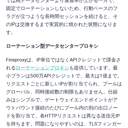
では純データセンターより通過率が上がる一方で、
固定でローテーションしないため、行動ベースのフ
ラグが立つような長時間セッションを続けると、そ
のIPは交換するまで実質的に焼かれた状態になりま
す。
ローテーション型データセンタープロキシ
Fineproxyは、IP単位ではなくAPIクレジットで課金さ
れる
ローテーションプロキシ
も提供しています。最
小プランは500万APIクレジットで、最大は1億まで。
リクエストごとに新しいIPが割り当てられ、プールは
グローバル、同時接続数の制限もありません。仕組
みはシンプルで、ゲートウェイエンドポイントがア
ウトバウンド接続のたびにプール内の別の出口ノー
ドを割り当て、各HTTPリクエストは異なる送信元IP
を持ちます。問題になりやすいのは、TLSフィンガー