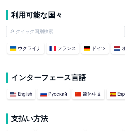
利用可能な国々
ウクライナ
フランス
ドイツ
オ
インターフェース言語
English
Русский
简体中文
Españ
支払い方法