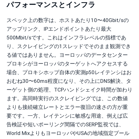
パフォーマンスとインフラ
スペック上の数字は、ホストあたり10〜40Gbit/sの
アップリンク、IPエンドポイントあたり最大
500Mbit/sです。これはインフラレベルの指標であ
り、スクレイピングの1スレッドでそのまま観測でき
る値ではありません。ヨーロッパのデータセンター
プロキシがヨーロッパのターゲットへアクセスする
場合、プロキシホップ自体の実測p50レイテンシはお
おむね30〜60ms程度になり、その上にDNS解決、タ
ーゲット側の処理、TCPハンドシェイク時間が加わり
ます。高同時実行のスクレイピングでは、この数値
よりも接続確立レートとエラー復旧の速さの方が重
要です。一方、レイテンシに敏感な用途、例えば広
告検証や短いポーリング間隔でのSERP監視では、
World MixよりもヨーロッパやUSAの地域指定プール