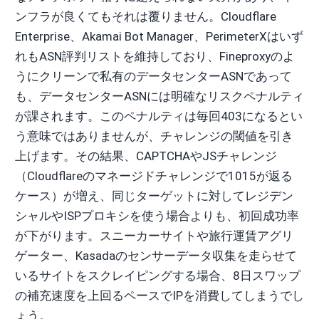
ンフラが良くてもそれは覆りません。Cloudflare
Enterprise、Akamai Bot Manager、PerimeterXはいず
れもASN評判リストを維持しており、Fineproxyのよ
うにクリーンで私有のデータセンターASNであって
も、データセンターASNには明確なリスクペナルティ
が課されます。このペナルティは毎回403になるとい
う意味ではありませんが、チャレンジの閾値を引き
上げます。その結果、CAPTCHAやJSチャレンジ
（Cloudflareのマネージドチャレンジで1015が返る
ケース）が増え、同じターゲットに対してレジデン
シャルやISPプロキシを使う場合よりも、初回成功率
が下がります。スニーカーサイトや旅行運賃アグリ
ゲーター、Kasadaのセンサーデータ収集を走らせて
いるサイトをスクレイピングする場合、8日スワップ
の補充速度を上回るペースでIPを消費してしまうでし
ょう。