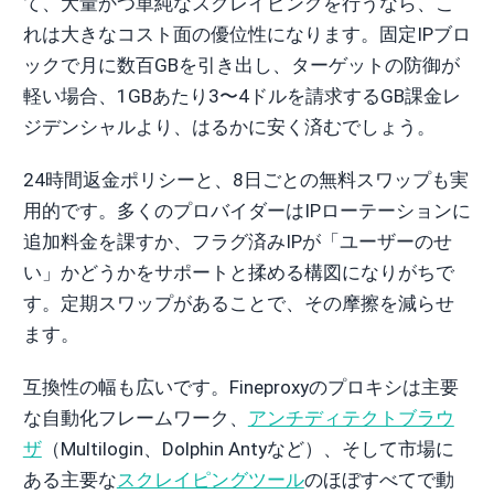
て、大量かつ単純なスクレイピングを行うなら、こ
れは大きなコスト面の優位性になります。固定IPブロ
ックで月に数百GBを引き出し、ターゲットの防御が
軽い場合、1GBあたり3〜4ドルを請求するGB課金レ
ジデンシャルより、はるかに安く済むでしょう。
24時間返金ポリシーと、8日ごとの無料スワップも実
用的です。多くのプロバイダーはIPローテーションに
追加料金を課すか、フラグ済みIPが「ユーザーのせ
い」かどうかをサポートと揉める構図になりがちで
す。定期スワップがあることで、その摩擦を減らせ
ます。
互換性の幅も広いです。Fineproxyのプロキシは主要
な自動化フレームワーク、
アンチディテクトブラウ
ザ
（Multilogin、Dolphin Antyなど）、そして市場に
ある主要な
スクレイピングツール
のほぼすべてで動