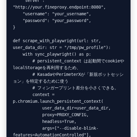
    "server": 
"http://your.fineproxy.endpoint:8080",

    "username": "your_username",

    "password": "your_password",

}

def scrape_with_playwright(url: str, 
user_data_dir: str = "/tmp/pw_profile"):

    with sync_playwright() as p:

        # persistent_context は起動間でcookieや
localStorageを再利用するため、

        # KasadaやPerimeterXが「新規ボットセッシ
ョン」を特定するために使う

        # フィンガープリント差分を小さくできる。

        context = 
p.chromium.launch_persistent_context(

            user_data_dir=user_data_dir,

            proxy=PROXY_CONFIG,

            headless=True,

            args=["--disable-blink-
features=AutomationControlled"],
