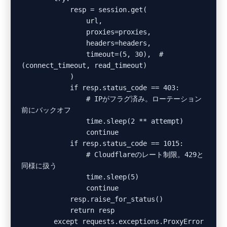
            resp = session.get(

                url,

                proxies=proxies,

                headers=headers,

                timeout=(5, 30),  # 
(connect_timeout, read_timeout)

            )

            if resp.status_code == 403:

                # IPがフラグ済み。ローテーション
前にバックオフ

                time.sleep(2 ** attempt)

                continue

            if resp.status_code == 1015:

                # Cloudflareのレート制限。429と
同様に扱う

                time.sleep(5)

                continue

            resp.raise_for_status()

            return resp

        except requests.exceptions.ProxyError 