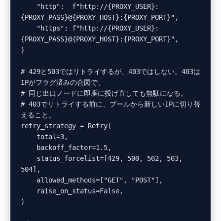
    "http":  f"http://{PROXY_USER}:
{PROXY_PASS}@{PROXY_HOST}:{PROXY_PORT}",

    "https": f"http://{PROXY_USER}:
{PROXY_PASS}@{PROXY_HOST}:{PROXY_PORT}",

}

# 429と503ではリトライするが、403ではしない。403は
IPがフラグ済みの合図で、

# 同じ出口ノードに即座に投げ直しても無駄になる。

# 403でリトライする前に、プールから新しいIPに切り替
えること。

retry_strategy = Retry(

    total=3,

    backoff_factor=1.5,

    status_forcelist=[429, 500, 502, 503, 
504],

    allowed_methods=["GET", "POST"],

    raise_on_status=False,

)
