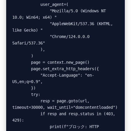
            user_agent=(

                "Mozilla/5.0 (Windows NT 
10.0; Win64; x64) "

                "AppleWebKit/537.36 (KHTML, 
like Gecko) "

                "Chrome/124.0.0.0 
Safari/537.36"

            ),

        )

        page = context.new_page()

        page.set_extra_http_headers({

            "Accept-Language": "en-
US,en;q=0.9",

        })

        try:

            resp = page.goto(url, 
timeout=30000, wait_until="domcontentloaded")

            if resp and resp.status in (403, 
429):

                print(f"ブロック: HTTP 