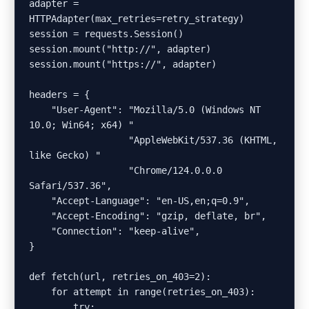
adapter = 
HTTPAdapter(max_retries=retry_strategy)

session = requests.Session()

session.mount("http://", adapter)

session.mount("https://", adapter)

headers = {

    "User-Agent": "Mozilla/5.0 (Windows NT 
10.0; Win64; x64) "

                  "AppleWebKit/537.36 (KHTML, 
like Gecko) "

                  "Chrome/124.0.0.0 
Safari/537.36",

    "Accept-Language": "en-US,en;q=0.9",

    "Accept-Encoding": "gzip, deflate, br",

    "Connection": "keep-alive",

}

def fetch(url, retries_on_403=2):

    for attempt in range(retries_on_403):

        try:
