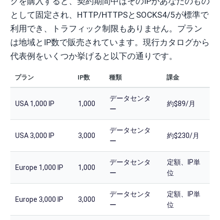
クを購入すると、契約期間中はそのIPがあなたのもの
として固定され、HTTP/HTTPSとSOCKS4/5が標準で
利用でき、トラフィック制限もありません。プラン
は地域とIP数で販売されています。現行カタログから
代表例をいくつか挙げると以下の通りです。
プラン
IP数
種類
課金
データセンタ
USA 1,000 IP
1,000
約$89/月
ー
データセンタ
USA 3,000 IP
3,000
約$230/月
ー
データセンタ
定額、IP単
Europe 1,000 IP
1,000
ー
位
データセンタ
定額、IP単
Europe 3,000 IP
3,000
ー
位