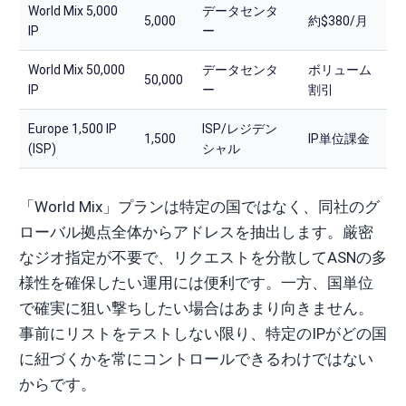
World Mix 5,000
データセンタ
5,000
約$380/月
IP
ー
World Mix 50,000
データセンタ
ボリューム
50,000
IP
ー
割引
Europe 1,500 IP
ISP/レジデン
1,500
IP単位課金
(ISP)
シャル
「World Mix」プランは特定の国ではなく、同社のグ
ローバル拠点全体からアドレスを抽出します。厳密
なジオ指定が不要で、リクエストを分散してASNの多
様性を確保したい運用には便利です。一方、国単位
で確実に狙い撃ちしたい場合はあまり向きません。
事前にリストをテストしない限り、特定のIPがどの国
に紐づくかを常にコントロールできるわけではない
からです。