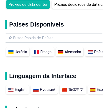
Proxies de data center
Proxies dedicados de data cen
Países Disponíveis
Ucrânia
França
Alemanha
Países 
Linguagem da Interface
English
Русский
简体中文
Españ