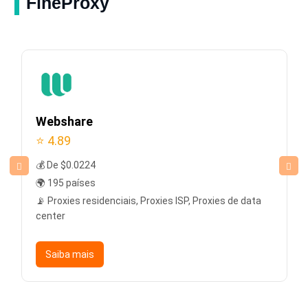
FineProxy
Webshare
⭐ 4.89
💰 De $0.0224
🌍 195 países
📡 Proxies residenciais, Proxies ISP, Proxies de data
center
Saiba mais