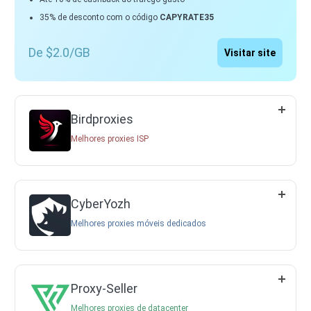
35% de desconto com o código
CAPYRATE35
De $2.0/GB
Visitar site
Birdproxies
Melhores proxies ISP
CyberYozh
Melhores proxies móveis dedicados
Proxy-Seller
Melhores proxies de datacenter