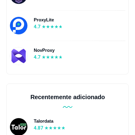
ProxyLite
4.7
NovProxy
4.7
Recentemente adicionado
Talordata
4.87