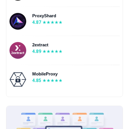
ProxyShard
4.87
2extract
4.89
MobileProxy
4.85