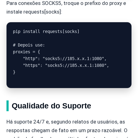
Para conexões SOCKS5, troque o prefixo do proxy e
instale requests[socks]:
pip install requests[socks]

# Depois use:

proxies = {

    "http": "socks5://185.x.x.1:1080",

    "https": "socks5://185.x.x.1:1080",

}

Qualidade do Suporte
Há suporte 24/7 e, segundo relatos de usuários, as
respostas chegam de fato em um prazo razoável. O