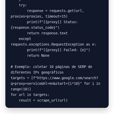
    try:

        response = requests.get(url, 
proxies=proxies, timeout=15)

        print(f"[{proxy}] Status: 
{response.status_code}")

        return response.text

    except 
requests.exceptions.RequestException as e:

        print(f"[{proxy}] Failed: {e}")

        return None

# Exemplo: coletar 10 páginas de SERP de 
diferentes IPs geográficos

targets = [f"https://www.google.com/search?
q=proxy+service&hl=en&start={i*10}" for i in 
range(10)]

for url in targets:
