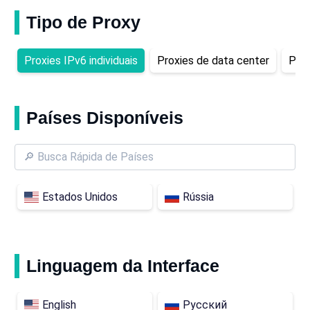
Tipo de Proxy
Proxies IPv6 individuais
Proxies de data center
Prox
Países Disponíveis
Estados Unidos
Rússia
Linguagem da Interface
English
Русский