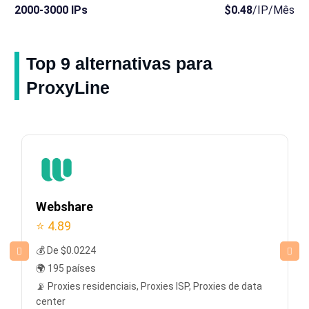
2000-3000 IPs
$0.48
/IP/Mês
Top 9 alternativas para
ProxyLine
Webshare
⭐ 4.89
💰 De $0.0224
🌍 195 países
📡 Proxies residenciais, Proxies ISP, Proxies de data
center