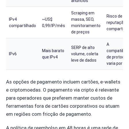
anúncios
Scraping em
Risco de
IPv4
~US$
massa, SEO,
reputação
compartilhado
0,99/IP/mês
monitoramento
compartilh
de preços
A
SERP de alto
Mais barato
compatibili
IPv6
volume, coleta
que IPv4
de protocol
leve de dados
varia por al
As opções de pagamento incluem cartões, e-wallets
e criptomoedas. O pagamento via cripto é relevante
para operadores que preferem manter custos de
ferramentas fora de cartões corporativos ou atuam
em regiões com fricção de pagamento.
A política de reembolso em 48 horas é uma rede de