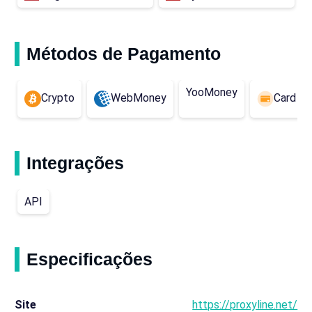
Métodos de Pagamento
YooMoney
Crypto
WebMoney
Card (E
Integrações
API
Especificações
Site
https://proxyline.net/