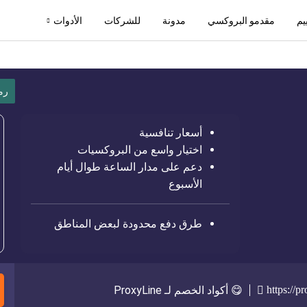
يم
مقدمو البروكسي
مدونة
للشركات
الأدوات
رم
أسعار تنافسية
اختيار واسع من البروكسيات
دعم على مدار الساعة طوال أيام
الأسبوع
طرق دفع محدودة لبعض المناطق
https://pr
😋 أكواد الخصم لـ ProxyLine