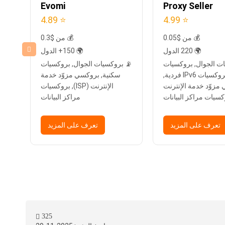
Evomi
Proxy Seller
⭐ 4.89
⭐ 4.99
💰 من $0.05
💰 من $0.3
🌍 220 الدول
🌍 150+ الدول
ت الجوال, بروكسيات
📡 بروكسيات الجوال, بروكسيات
📡 
سكنية, بروكسيات IPv6 فردية,
سكنية, بروكسي مزوّد خدمة
مزوّد خدمة الإنترنت
الإنترنت (ISP), بروكسيات
مراكز البيانات
ب
(ISP), بروكسيات مراكز البيانات
تعرف على المزيد
تعرف على المزيد
325