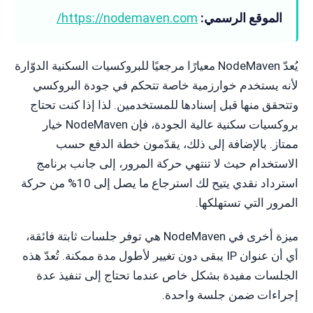
الموقع الرسمي:
https://nodemaven.com/
يُعدّ NodeMaven معيارًا مرجعيًا للبروكسيات السكنية الدوّارة
لأنه يستخدم خوارزمية خاصة تتحكم في جودة البروكسي
وتتحقق منها قبل إسنادها للمستخدمين. لذا إذا كنت تحتاج
بروكسيات سكنية عالية الجودة، فإن NodeMaven خيار
ممتاز. بالإضافة إلى ذلك، يقدّمون خطة الدفع حسب
الاستخدام حيث لا تنتهي حركة المرور، إلى جانب برنامج
استرداد نقدي يتيح لك استرجاع ما يصل إلى 10% من حركة
المرور التي تستهلكها.
ميزة أخرى في NodeMaven هي توفر جلسات ثابتة فائقة،
أي أن عنوان IP يبقى دون تغيير لأطول مدة ممكنة. تُعدّ هذه
الجلسات مفيدة بشكل خاص عندما تحتاج إلى تنفيذ عدة
إجراءات ضمن جلسة واحدة.