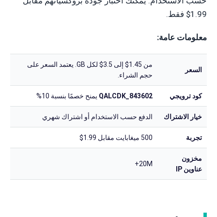
حسب الاستخدام. يمكنك اختبار جودة بروكسياتهم مقابل
1.99$ فقط.
معلومات عامة:
من 1.45$ إلى 3.5$ لكل GB. يعتمد السعر على
السعر
حجم الشراء.
كود ترويجي
QALCDK_843602
يمنح خصمًا بنسبة 10%
خيار الاشتراك
الدفع حسب الاستخدام أو اشتراك شهري
تجربة
500 ميغابايت مقابل 1.99$
مخزون
20M+
عناوين IP