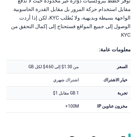
توفر خطط ببروكسيات دوّارة غير محدودة حيث لا تدفع
مقابل استخدام حركة المرور بل مقابل القدرة الحاسوبية.
الواجهة بسيطة وبديهية، ولا يُطلب KYC، لكن إذا أردت
الوصول إلى جميع المواقع فستحتاج إلى إكمال التحقق من
KYC.
معلومات عامة:
السعر
من 1.30$ إلى 4.60$ لكل GB
خيار الاشتراك
اشتراك شهري
تجربة
1 GB مقابل 1$
مخزون عناوين IP
100M+