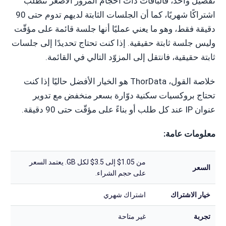
تفصيل واحد، فالباقات ذات أحجام المرور الأصغر تتطلب
اشتراكًا شهريًا، كما أن الجلسات الثابتة لديهم تدوم حتى 90
دقيقة فقط، وهو ما يعني عمليًا أنها جلسة قائمة على مؤقّت
وليس جلسة ثابتة حقيقية. إذا كنت تحتاج تحديدًا إلى جلسات
ثابتة حقيقية، فانتقل إلى المزوّد التالي في القائمة.
خلاصة القول، ThorData هو الخيار الأفضل حاليًا إذا كنت
تحتاج بروكسيات سكنية دوّارة بسعر منخفض مع تدوير
عنوان IP عند كل طلب أو بناءً على مؤقّت حتى 90 دقيقة.
معلومات عامة:
من 1.05$ إلى 3.5$ لكل GB. يعتمد السعر
السعر
على حجم الشراء.
خيار الاشتراك
اشتراك شهري
تجربة
غير متاحة