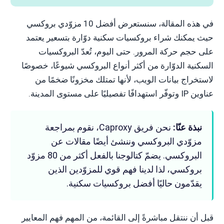
في هذه المقالة، سنستعرض أفضل 10 مزوّدي بروكسي
حيث يمكنك شراء بروكسيات سكنية دوّارة بتسعير يعتمد
على حجم حركة المرور. حتى اليوم، تُعدّ البروكسيات
السكنية الدوّارة من أكثر أنواع البروكسي شيوعًا، خصوصًا
لاستخراج بيانات الويب، لأنها تمتلك مخزونًا ضخمًا من
عناوين IP وتوفّر استهدافًا تفصيليًا على مستوى المدينة.
نبذة عنّا:
نحن فريق Caproxy، نقوم بمراجعة
مزوّدي البروكسي وننشئ أيضًا مقالات عن
البروكسي. يضمّ كتالوجنا بالفعل أكثر من 80 مزوّد
بروكسي، لذا لدينا فهم قوي للمزوّدين الذين
يقدّمون حاليًا أفضل بروكسيات سكنية.
قبل أن ننتقل مباشرةً إلى القائمة، من المهم فهم المعايير