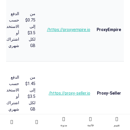
من
الدفع
0.75$
حسب
إلى
الاستخدام
https://proxyempire.io/
ProxyEmpire
3.5$
أو
لكل
اشتراك
GB
شهري
من
الدفع
1.45$
حسب
إلى
الاستخدام
https://proxy-seller.io/
Proxy-Seller
3.5$
أو
لكل
اشتراك
GB
شهري
تقييم
قائمة
مدونة