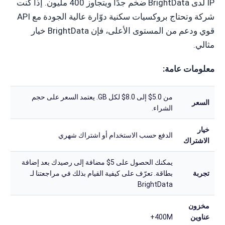
IP لدى BrightData ضخم جدًا ويتجاوز 400 مليون. إذا كنت
شركة وتحتاج بروكسيات سكنية دوّارة عالية الجودة مع API
قوي ودعم من المستوى الأعلى، فإن BrightData خيار
مثالي.
معلومات عامة:
من 5.0$ إلى 8.0$ لكل GB. يعتمد السعر على حجم
السعر
الشراء.
خيار
الدفع حسب الاستخدام أو اشتراك شهري
الاشتراك
يمكنك الحصول على 5$ مضافة إلى رصيدك بعد إضافة
تجربة
بطاقة. تعرّف على كيفية القيام بذلك في مراجعتنا لـ
BrightData
مخزون
عناوين
400M+