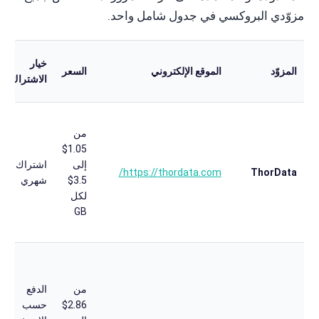
مزوّدي البروكسي في جدول شامل واحد.
خيار
المزوّد
الموقع الإلكتروني
السعر
الاشتراك
من
1.05$
إلى
اشتراك
https://thordata.com/
ThorData
3.5$
شهري
لكل
GB
من
الدفع
2.86$
حسب