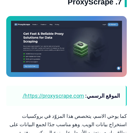
7. ProxyScrape
الموقع الرسمي:
https://proxyscrape.com/
كما يوحي الاسم، يتخصص هذا المزوّد في بروكسيات
استخراج بيانات الويب. وهو مناسب جدًا لجمع البيانات على
نطاق واسع، وتعتمد الأسعار على نوع البروكسي وفترة