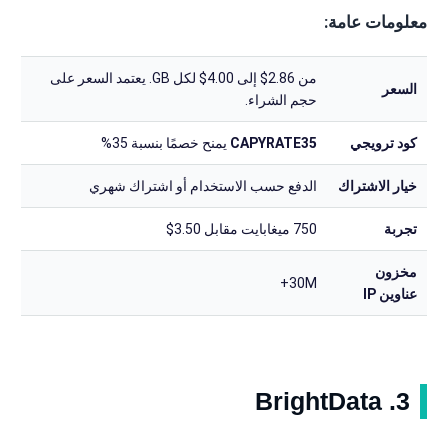
معلومات عامة:
من 2.86$ إلى 4.00$ لكل GB. يعتمد السعر على
السعر
حجم الشراء.
كود ترويجي
CAPYRATE35
يمنح خصمًا بنسبة 35%
خيار الاشتراك
الدفع حسب الاستخدام أو اشتراك شهري
تجربة
750 ميغابايت مقابل 3.50$
مخزون
30M+
عناوين IP
3. BrightData