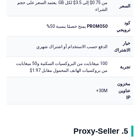
من 0.75$ إلى 3.5$ لكل GB. يعتمد السعر على حجم
السعر
الشراء.
كود
PROMO50
يمنح خصمًا بنسبة 50%
ترويجي
خيار
الدفع حسب الاستخدام أو اشتراك شهري
الاشتراك
100 ميغابايت من البروكسيات السكنية و50 ميغابايت
تجربة
من بروكسيات الهاتف المحمول مقابل 1.97$
مخزون
عناوين
30M+
IP
5. Proxy-Seller