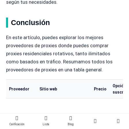
según tus necesidades.
Conclusión
En este artículo, puedes explorar los mejores
proveedores de proxies donde puedes comprar
proxies residenciales rotativos, tanto ilimitados
como basados en tráfico. Resumamos todos los
proveedores de proxies en una tabla general.
Opción 
Proveedor
Sitio web
Precio
suscrip
$1.05
Suscripc
Calificación
Lista
Blog
ThorData
https://thordata.com/
a $3.5