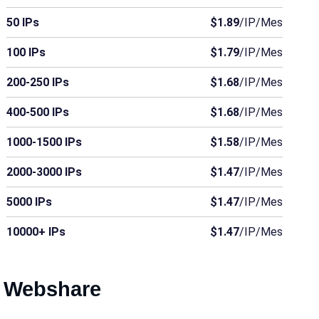
Samoa Americana
Anguila
Antigua y Barbuda
50 IPs
$1.89
/IP/Mes
Bonaire
Burundi
Islas Caimán
100 IPs
$1.79
/IP/Mes
200-250 IPs
$1.68
/IP/Mes
Guinea Ecuatorial
Eritrea
Gibraltar
400-500 IPs
$1.68
/IP/Mes
Guinea
Guinea-Bisáu
Irán
1000-1500 IPs
$1.58
/IP/Mes
Nicaragua
Níger
Papúa Nueva Guinea
2000-3000 IPs
$1.47
/IP/Mes
Islas Salomón
Somalia
Surinam
5000 IPs
$1.47
/IP/Mes
10000+ IPs
$1.47
/IP/Mes
a Webshare