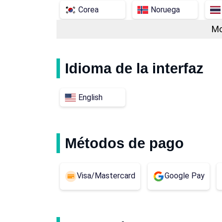
Corea
Noruega
Mo
Serbia
Kazajistán
Malasia
México
Idioma de la interfaz
Argelia
Andorra
English
Bielorrusia
Bosnia y Herzegovin
República Dominicana
Egipto
Métodos de pago
Camboya
Hong Kong
Visa/Mastercard
Google Pay
Luxemburgo
Moldavia
Pakistán
Singapur