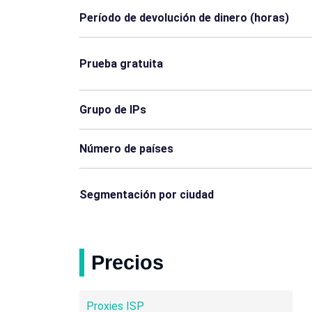
Brunéi Darussalam
Burkina Faso
Período de devolución de dinero (horas)
El Salvador
Fiyi
Prueba gratuita
Guyana
Honduras
Mauricio
Mozambique
Grupo de IPs
Palaos
Palestina
Número de países
Rusia
Ruanda
Segmentación por ciudad
Siria
Timor-Leste
Yemen
Zimbabue
Precios
Mauritania
Sudán del Sur
Proxies ISP