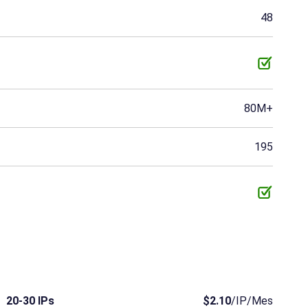
Congo
Costa de Marfil
Curazao
48
Gabón
Ghana
Guadalupe
Kuwait.
Macao
Mali
Birmania
Namibia
Omán
80M+
Panamá
Puerto Rico
Reunión
195
Santa Lucía
Senegal.
Sudán
Togo
Trinidad y Tobago
Uganda
Chad
Yibuti
Gambia
Liechtenstein
Belice
Islas Vírgenes Británi
20-30 IPs
$2.10
/IP/Mes