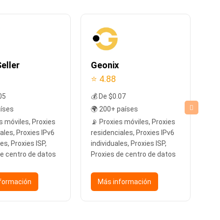
eller
Geonix
Pr
⭐ 4.88
⭐ 
05
💰 De $0.07
💰 
aíses
🌍 200+ países
🌍
s móviles, Proxies
📡 Proxies móviles, Proxies
📡
ales, Proxies IPv6
residenciales, Proxies IPv6
res
les, Proxies ISP,
individuales, Proxies ISP,
ind
de centro de datos
Proxies de centro de datos
di
Pr
formación
Más información