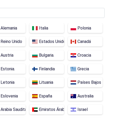
Alemania
Italia
Polonia
Reino Unido
Estados Unidos
Canadá
Austria
Bulgaria.
Croacia
Estonia.
Finlandia
Grecia
Letonia
Lituania
Países Bajos
Eslovenia
España
Australia
Arabia Saudita
Emiratos Árabes Unidos
Israel