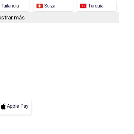
Tailandia
Suiza
Turquía
strar más
Vietnam.
Filipinas
Indonesia
Brasil
Argentina
Azerbaiyán
Armenia
Sudáfrica
Bangladés
a
Vaticano
Venezuela
Georgia
Jordania
Irak
Islandia
Colombia
Costa Rica
Kirguistán
Apple Pay
Mónaco
Nigeria
Nueva Zelanda
Tayikistán
Taiwán
Uzbekistán