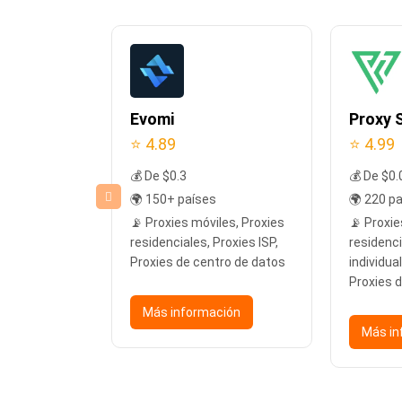
n
Evomi
Proxy S
⭐ 4.89
⭐ 4.99
💰 De $0.3
💰 De $0.
🌍 150+ países
🌍 220 p
les, Proxies
📡 Proxies móviles, Proxies
📡 Proxie
Proxies ISP
residenciales, Proxies ISP,
residenci
Proxies de centro de datos
individua
Proxies 
ción
Más información
Más in