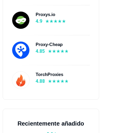
Proxys.io
4.9
oxys.io
Proxy-Cheap
Proxy-Cheap
4.9
⭐ 4.85
4.85
De $0.1
💰 De $0.15
 195+ países
🌍 130 países
 Proxies móviles, Proxies
📡 Proxies móviles, Proxies
TorchProxies
idenciales, Proxies IPv6
residenciales, Proxies IPv6
4.88
ividuales, Proxies IPv6
individuales, Proxies ISP,
námicos, Proxies ISP,
Proxies de centro de datos
oxies de centro de datos
Más información
Más información
Recientemente añadido