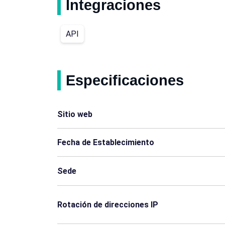
Integraciones
Montenegro
Ecuador
API
Bolivia
Camerún
Etiopía
Guatemala
Especificaciones
Liberia
Libia
Sitio web
Malta
Mongolia
Fecha de Establecimiento
Perú
Catar
Sede
Túnez
Turkmenistán
Angola
Aruba
Rotación de direcciones IP