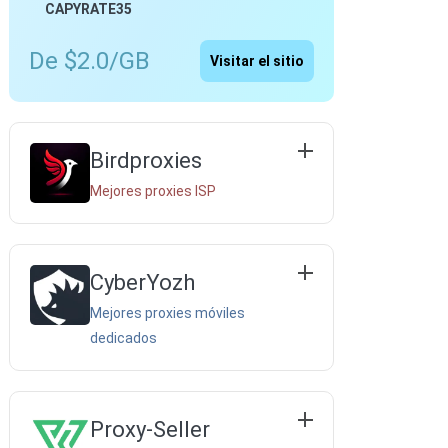
CAPYRATE35
De $2.0/GB
Visitar el sitio
Birdproxies
Mejores proxies ISP
CyberYozh
Mejores proxies móviles
dedicados
Proxy-Seller