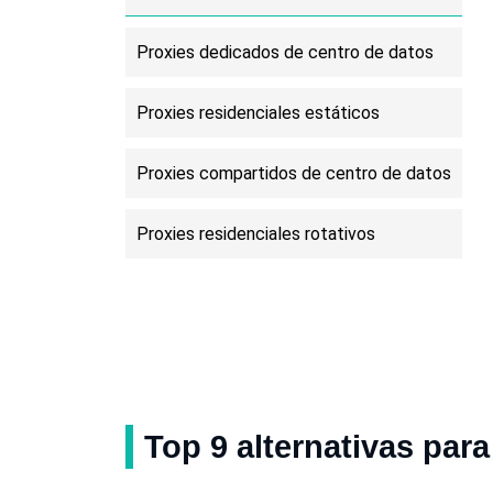
Haití
Laos.
Proxies dedicados de centro de datos
Barbados
Bermudas
Proxies residenciales estáticos
República Centroafricana
Comoras
Proxies compartidos de centro de datos
Groenlandia
Granada
Proxies residenciales rotativos
Lesoto
Malaui
Samoa
Sierra Leona
Top 9 alternativas par