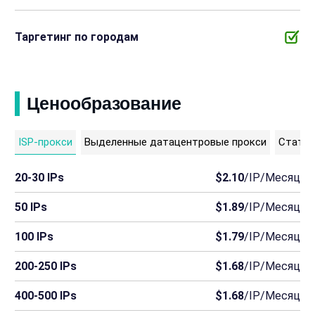
Таргетинг по городам
Ценообразование
ISP-прокси
Выделенные датацентровые прокси
Статич
20-30 IPs
$2.10
/IP/Месяц
50 IPs
$1.89
/IP/Месяц
100 IPs
$1.79
/IP/Месяц
200-250 IPs
$1.68
/IP/Месяц
400-500 IPs
$1.68
/IP/Месяц