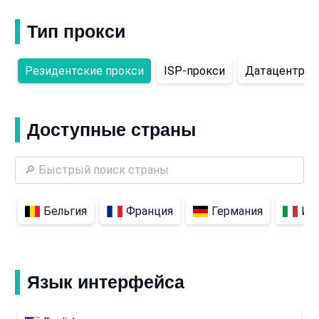
Тип прокси
Резидентские прокси
ISP-прокси
Датацентров
Доступные страны
Бельгия
Франция
Германия
Ит
Язык интерфейса