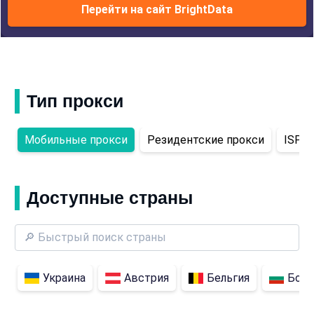
Перейти на сайт BrightData
Тип прокси
Мобильные прокси
Резидентские прокси
ISP-п
Доступные страны
Украина
Австрия
Бельгия
Болг