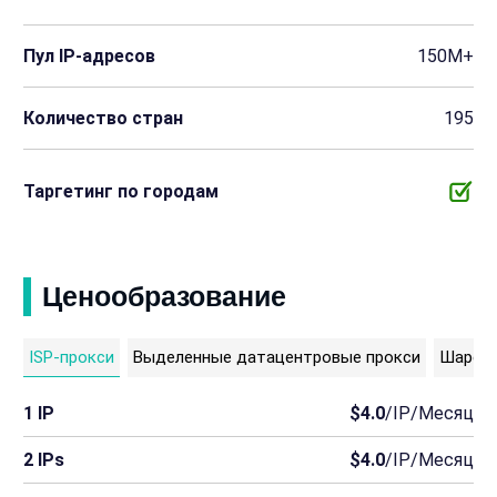
Пул IP-адресов
150M+
Количество стран
195
Таргетинг по городам
Ценообразование
ISP-прокси
Выделенные датацентровые прокси
Шаред 
1 IP
$4.0
/IP/Месяц
2 IPs
$4.0
/IP/Месяц