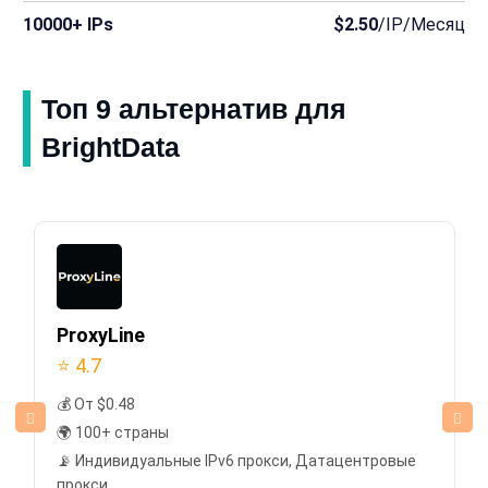
10000+ IPs
$2.50
/IP/Месяц
Топ 9 альтернатив для
BrightData
ProxyLine
⭐ 4.7
💰 От $0.48
🌍 100+ страны
📡 Индивидуальные IPv6 прокси, Датацентровые
прокси