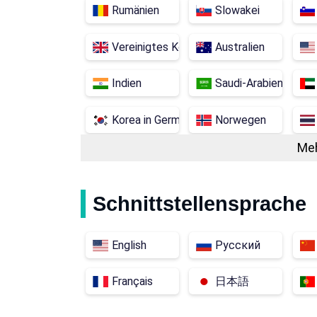
Rumänien
Slowakei
Vereinigtes Königreich
Australien
Indien
Saudi-Arabien
Korea in German is "Korea."
Norwegen
Meh
Serbien
Kasachstan
Malaysia
Mexiko
Schnittstellensprache
Algerien
Andorra
English
Русский
Weißrussland
Bosnien und Herzeg
Français
日本語
Dominikanische Republik
Ägypten