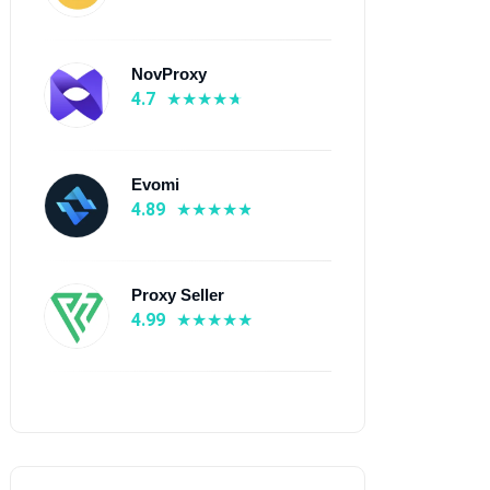
NovProxy
4.7
Evomi
4.89
Proxy Seller
4.99