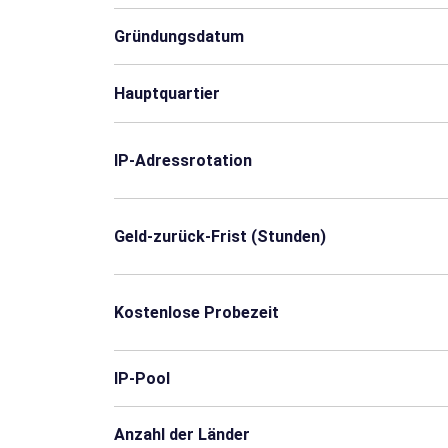
Gründungsdatum
Uruguay
Sambia
Hauptquartier
Benin
Bhutan
Kongo
Elfenbeinküste
IP-Adressrotation
Ghana
Guyana
Geld-zurück-Frist (Stunden)
Mauritius
Mosambik
Palau
Panama
Kostenlose Probezeit
Ruanda
Senegal
IP-Pool
Trinidad und Tobago
Uganda
Anzahl der Länder