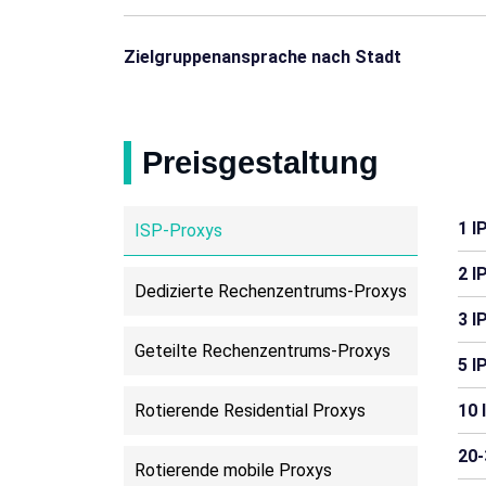
Dschibuti
Gambia
Zielgruppenansprache nach Stadt
Belize
Britische Jungfernin
Barbados
Bermuda
Preisgestaltung
Äquatorialguinea
Gibraltar
1 I
ISP-Proxys
Guinea-Bissau
Lesotho
2 I
Dedizierte Rechenzentrums-Proxys
Papua-Neuguinea
Samoa
3 I
Suriname
Geteilte Rechenzentrums-Proxys
5 I
Rotierende Residential Proxys
10 
20-
Rotierende mobile Proxys