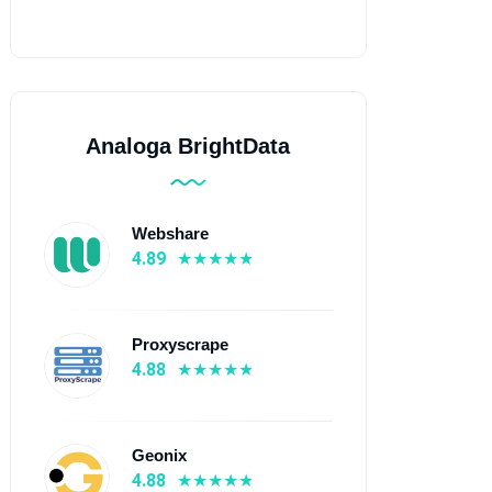
Analoga BrightData
Webshare
4.89
Proxyscrape
4.88
Geonix
4.88