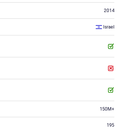
2014
Afghanistan
Angola
Aruba
Israel
Botsuana
Brunei Darussalam
Burkina Faso
El Salvador
Fidschi
Gabun
Honduras
Kuwait
Mali
Myanmar.
Namibia
Oman
Puerto Rico
Réunion
Russland
Sudan
Timor-Leste
Togo
150M+
Jemen
Simbabwe
Tschad
195