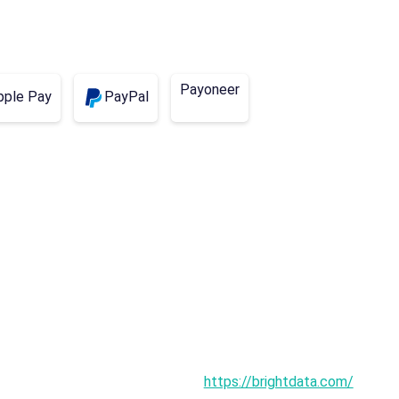
Kolumbien
Costa Rica
Kirgisistan
Monaco
Nigeria
Neuseeland
Payoneer
pple Pay
PayPal
Tadschikistan
Taiwan.
Usbekistan
Albanien
Bahamas
Bahrain
Chile
Zypern
Äthiopien
Kenia
Liberia
Libyen
Malediven
Malta
Mongolei
Paraguay
Peru
Katar
https://brightdata.com/
Tansania
Tunesien
Turkmenistan