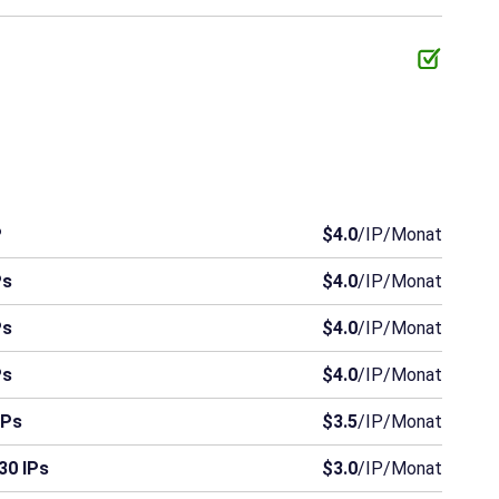
Mauretanien
Südsudan
Liechtenstein
seln
Haiti
Laos
Antigua und Barbuda
Burundi
Zentralafrikanische Republik
Komoren
Grönland
Grenada
Guinea
P
$4.0
/IP/Monat
Malawi
Nicaragua
Niger.
Ps
$4.0
/IP/Monat
Sierra Leone
Salomonen
Somalia
Ps
$4.0
/IP/Monat
Ps
$4.0
/IP/Monat
IPs
$3.5
/IP/Monat
30 IPs
$3.0
/IP/Monat