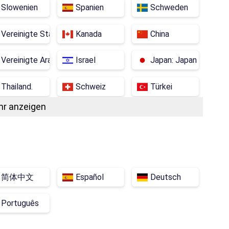
Slowenien
Spanien
Schweden
Vereinigte Staaten
Kanada
China
Vereinigte Arabische Emirate
Israel
Japan: Japan
Thailand.
Schweiz
Türkei
r anzeigen
Vietnam
Philippinen
Indonesien
Brasilien
Argentinien
Aserbaidschan
Armenien
Südafrika
Bangladesch
简体中文
Español
Deutsch
owina
Vatikan
Venezuela
Georgien
Português
Jordanien
Irak
Island