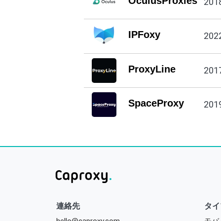
OculusProxies
201
IPFoxy
202
ProxyLine
201
SpaceProxy
201
連絡先
タイ
hello@caproxy.com
モバ