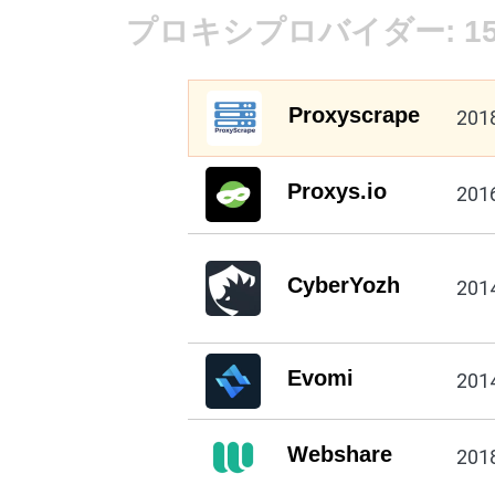
プロキシプロバイダー:
1
Proxyscrape
201
Proxys.io
201
CyberYozh
201
Evomi
201
Webshare
201