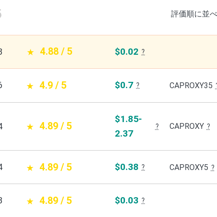
5
評価順に並
4.88 / 5
$0.02
8
?
4.9 / 5
$0.7
6
CAPROXY35
?
$1.85-
4.89 / 5
4
CAPROXY
?
?
2.37
4.89 / 5
$0.38
4
CAPROXY5
?
?
4.89 / 5
$0.03
8
?