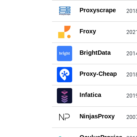
Proxyscrape
201
Froxy
202
BrightData
201
Proxy-Cheap
201
Infatica
201
NinjasProxy
200