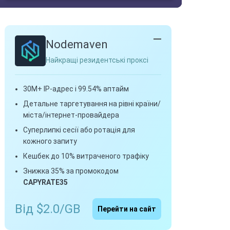
Nodemaven
Найкращі резидентські проксі
30M+ IP-адрес і 99.54% аптайм
Детальне таргетування на рівні країни/
міста/інтернет-провайдера
Суперлипкі сесії або ротація для
кожного запиту
Кешбек до 10% витраченого трафіку
Знижка 35% за промокодом
CAPYRATE35
Від $2.0/GB
Перейти на сайт