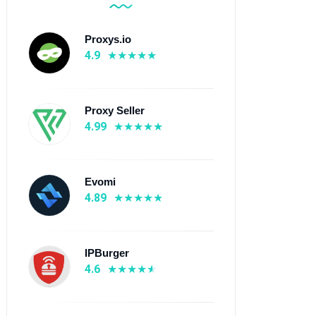
Proxys.io
4.9
Proxy Seller
4.99
Evomi
4.89
IPBurger
4.6