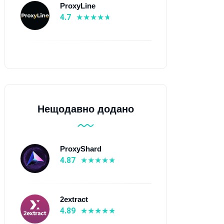
ProxyLine
4.7
Нещодавно додано
ProxyShard
4.87
2extract
4.89