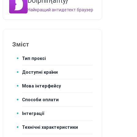
Dolphin{anty}
Найкращий антидетект браузер
Зміст
Тип проксі
Доступні країни
Мова інтерфейсу
Способи оплати
Інтеграції
Технічні характеристики