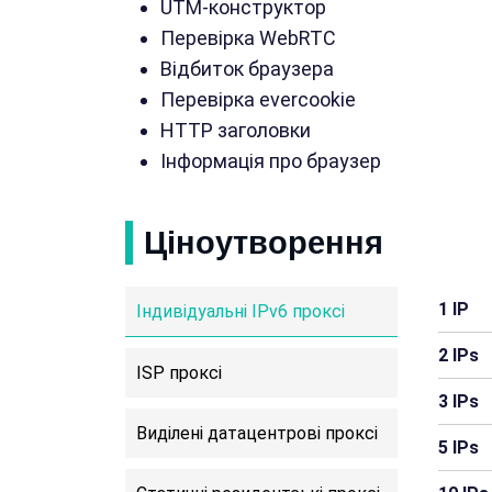
UTM-конструктор
Перевірка WebRTC
Відбиток браузера
Перевірка evercookie
HTTP заголовки
Інформація про браузер
Ціноутворення
1 IP
Індивідуальні IPv6 проксі
2 IPs
ISP проксі
3 IPs
Виділені датацентрові проксі
5 IPs