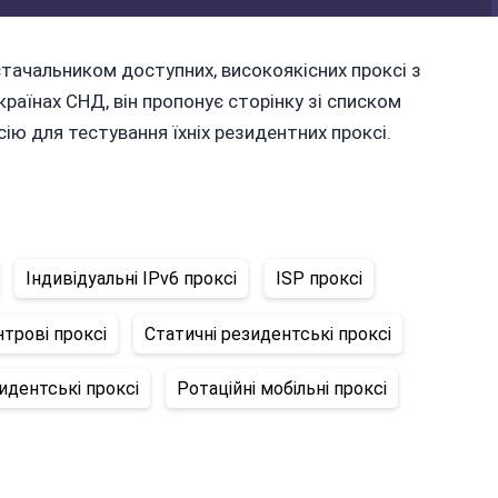
остачальником доступних, високоякісних проксі з
країнах СНД, він пропонує сторінку зі списком
ію для тестування їхніх резидентних проксі.
Індивідуальні IPv6 проксі
ISP проксі
нтрові проксі
Статичні резидентські проксі
идентські проксі
Ротаційні мобільні проксі