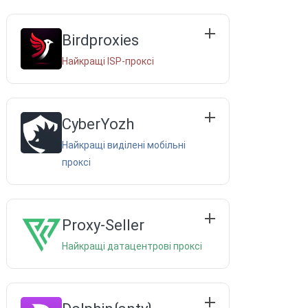
Birdproxies
Найкращі ISP-проксі
CyberYozh
Найкращі виділені мобільні
проксі
Proxy-Seller
Найкращі датацентрові проксі