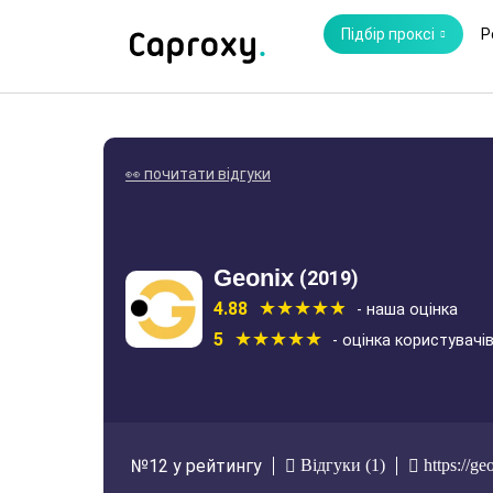
Підбір проксі
Р
👀 почитати відгуки
Geonix
(2019)
4.88
- наша оцінка
5
- оцінка користувачі
Відгуки (1)
https://ge
№12 у рейтингу