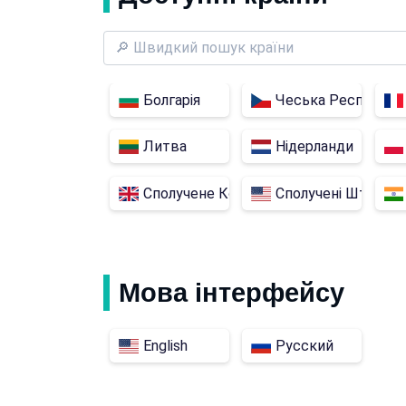
Болгарія
Чеська Республіка
Литва
Нідерланди
Сполучене Королівство
Сполучені Штати
Мова інтерфейсу
English
Русский