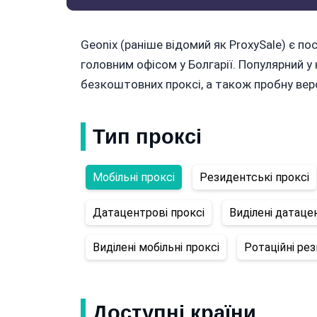
Geonix (раніше відомий як ProxySale) є п
головним офісом у Болгарії. Популярний у 
безкоштовних проксі, а також пробну верс
Тип проксі
Мобільні проксі
Резидентські проксі
Датацентрові проксі
Виділені датаце
Виділені мобільні проксі
Ротаційні рез
Доступні країни