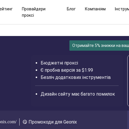
ейтинг
Провайдери
Блог
Компаніям
Інстру
проксі
Отримайте 5% знижки на ва
Бюджетні проксі
Є пробна версія за $1.99
Безліч додаткових інструментів
в
Дизайн сайту має багато помилок
onix.com/
😋 Промокоди для Geonix