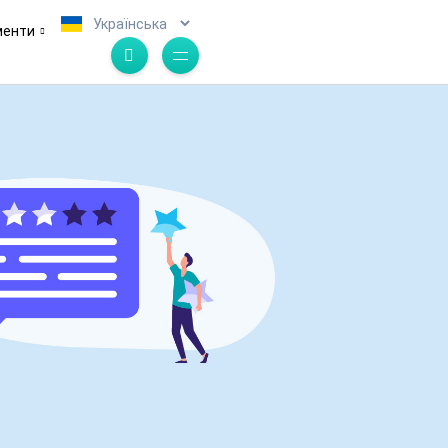
.
менти