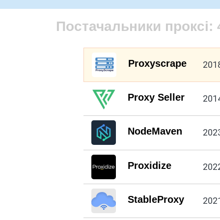
Постачальники проксі:
Proxyscrape
201
Proxy Seller
201
NodeMaven
202
Proxidize
202
StableProxy
202