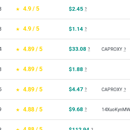
4.9 / 5
$2.45
8
?
4.9 / 5
$1.14
3
?
4.89 / 5
$33.08
4
CAPROXY
?
?
4.89 / 5
$1.88
8
?
4.89 / 5
$4.47
5
CAPROXY
?
?
4.88 / 5
$9.68
9
14XuoKynM
?
4.88 / 5
$112.94
8
?