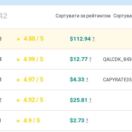
42
Сортувати за рейтингом
Сортува
4.88 / 5
$112.94
8
?
4.99 / 5
$12.77
4
QALCDK_843
?
4.97 / 5
$4.33
3
CAPYRATE35
?
4.92 / 5
$25.81
2
?
4.9 / 5
$2.73
1
?