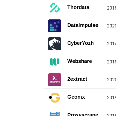
Thordata
201
DataImpulse
202
CyberYozh
201
Webshare
201
2extract
202
Geonix
201
Proxyscrape
201