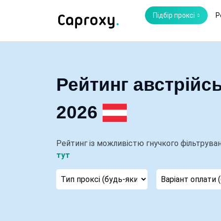
Підбір проксі
Р
Рейтинг австрійсь
2026
Рейтинг із можливістю гнучкого фільтруван
тут