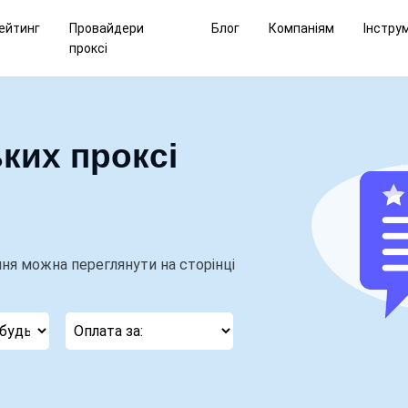
ейтинг
Провайдери
Блог
Компаніям
Інстру
проксі
ких проксі
ня можна переглянути на сторінці