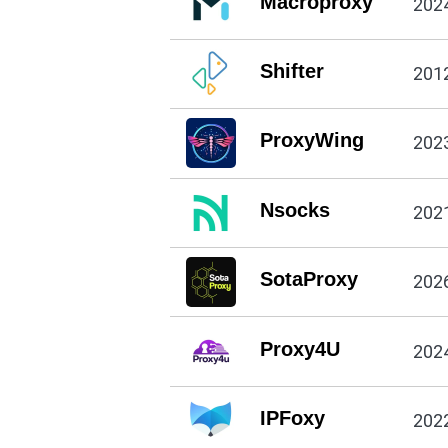
Macroproxy
202
Shifter
201
ProxyWing
202
Nsocks
202
SotaProxy
202
Proxy4U
202
IPFoxy
202