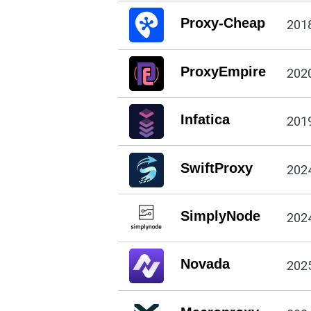
Proxy-Cheap
201
ProxyEmpire
202
Infatica
201
SwiftProxy
202
SimplyNode
202
Novada
202