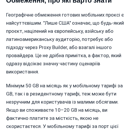
Обмеження, про які варто знати
Географічне обмеження готових мобільних проксі є
найсуттєвішим. "Лише США" означає, що будь-який
проєкт, націлений на європейську, азійську або
латиноамериканську аудиторію, потребує або
підходу через Proxy Builder, або взагалі іншого
провайдера. Це не дрібна примітка, а фактор, який
одразу відсікає значну частину сценаріїв
використання.
Мінімум 50 GB на місяць як у мобільному тарифі за
GB, так і в резидентному тарифі, теж може бути
незручним для користувачів із малими обсягами.
Якщо ви споживаєте 10–20 GB на місяць, ви
фактично платите за місткість, якою не
скористаєтеся. У мобільному тарифі за порт цієї