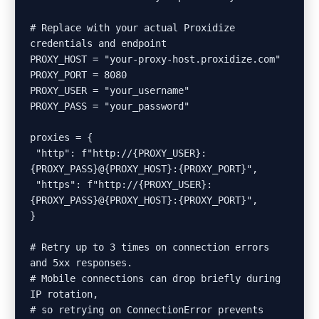
# Replace with your actual Proxidize 
credentials and endpoint

PROXY_HOST = "your-proxy-host.proxidize.com"

PROXY_PORT = 8080

PROXY_USER = "your_username"

PROXY_PASS = "your_password"

proxies = {

 "http": f"http://{PROXY_USER}:
{PROXY_PASS}@{PROXY_HOST}:{PROXY_PORT}",

 "https": f"http://{PROXY_USER}:
{PROXY_PASS}@{PROXY_HOST}:{PROXY_PORT}",

}

# Retry up to 3 times on connection errors 
and 5xx responses.

# Mobile connections can drop briefly during 
IP rotation,

# so retrying on ConnectionError prevents 