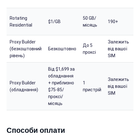
в
О
Rotating
50 GB/
$1/GB
190+
ф
Residential
місяць
в
Proxy Builder
Залежить
З
До 5
(безкоштовний
Безкоштовно
від вашої
в
проксі
рівень)
SIM
т
Від $1,699 за
обладнання
Залежить
З
Proxy Builder
+ приблизно
1
від вашої
в
(обладнання)
$75-85/
пристрій
SIM
т
проксі/
місяць
Способи оплати