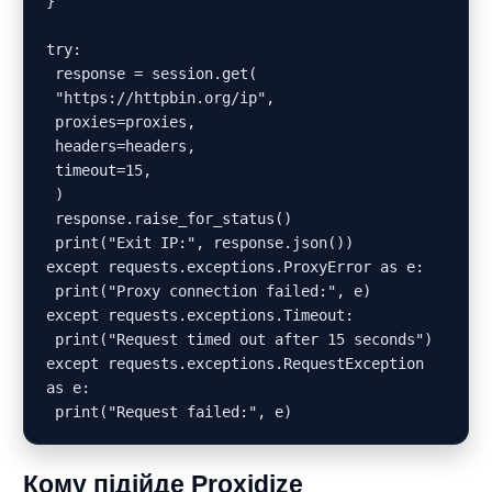
}

try:

 response = session.get(

 "https://httpbin.org/ip",

 proxies=proxies,

 headers=headers,

 timeout=15,

 )

 response.raise_for_status()

 print("Exit IP:", response.json())

except requests.exceptions.ProxyError as e:

 print("Proxy connection failed:", e)

except requests.exceptions.Timeout:

 print("Request timed out after 15 seconds")

except requests.exceptions.RequestException 
as e:

Кому підійде Proxidize