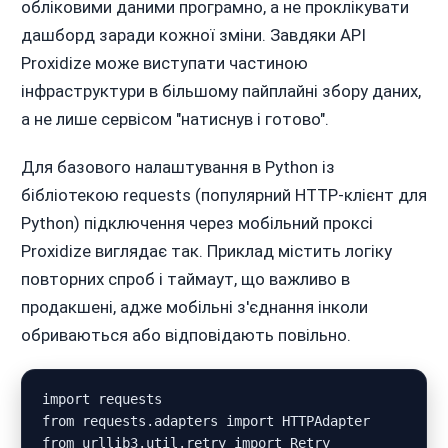
обліковими даними програмно, а не проклікувати
дашборд заради кожної зміни. Завдяки API
Proxidize може виступати частиною
інфраструктури в більшому пайплайні збору даних,
а не лише сервісом "натиснув і готово".
Для базового налаштування в Python із
бібліотекою requests (популярний HTTP-клієнт для
Python) підключення через мобільний проксі
Proxidize виглядає так. Приклад містить логіку
повторних спроб і таймаут, що важливо в
продакшені, адже мобільні з'єднання інколи
обриваються або відповідають повільно.
import requests

from requests.adapters import HTTPAdapter

from urllib3.util.retry import Retry
