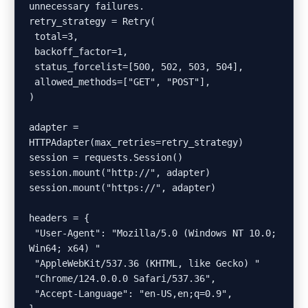
unnecessary failures.

retry_strategy = Retry(

 total=3,

 backoff_factor=1,

 status_forcelist=[500, 502, 503, 504],

 allowed_methods=["GET", "POST"],

)

adapter = 
HTTPAdapter(max_retries=retry_strategy)

session = requests.Session()

session.mount("http://", adapter)

session.mount("https://", adapter)

headers = {

 "User-Agent": "Mozilla/5.0 (Windows NT 10.0; 
Win64; x64) "

 "AppleWebKit/537.36 (KHTML, like Gecko) "

 "Chrome/124.0.0.0 Safari/537.36",

 "Accept-Language": "en-US,en;q=0.9",
