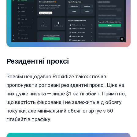
Резидентні проксі
Зовсім нещодавно Proxidize також почав
пропонувати ротовані резидентні проксі. Ціна на
них дуже низька — лише $1 за гігабайт. Примітно,
що вартість фіксована і не залежить від обсягу
покупки, але мінімальний обсяг стартує з 50
гігабайтів трафіку.