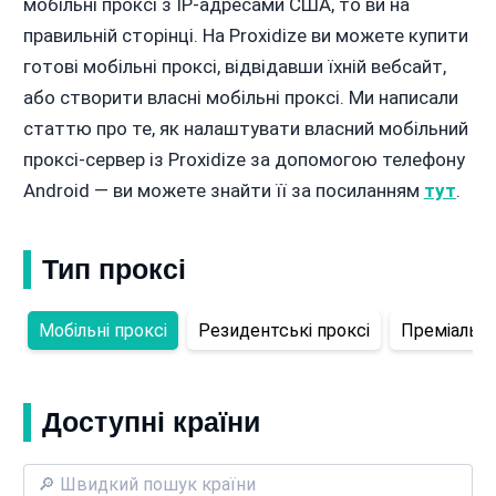
мобільні проксі з IP-адресами США, то ви на
правильній сторінці. На Proxidize ви можете купити
готові мобільні проксі, відвідавши їхній вебсайт,
або створити власні мобільні проксі. Ми написали
статтю про те, як налаштувати власний мобільний
проксі-сервер із Proxidize за допомогою телефону
Android — ви можете знайти її за посиланням
тут
.
Тип проксі
Мобільні проксі
Резидентські проксі
Преміальні 
Доступні країни