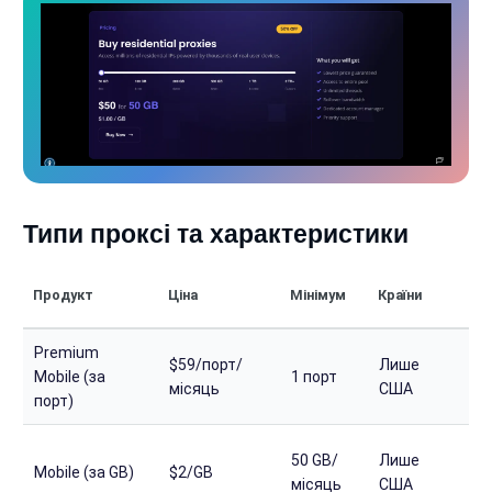
Типи проксі та характеристики
П
Продукт
Ціна
Мінімум
Країни
зд
Premium
$59/порт/
Лише
Mobile (за
1 порт
Б
місяць
США
порт)
О
50 GB/
Лише
Mobile (за GB)
$2/GB
ф
місяць
США