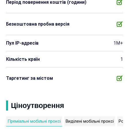
Період повернення коштів (години)
Безкоштовна пробна версія
Пул IP-адресів
1M+
Кількість країн
1
Таргетинг за містом
Ціноутворення
Преміальні мобільні проксі
Виділені мобільні проксі
Рота