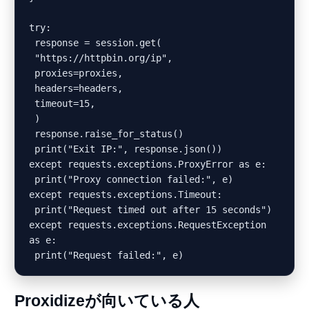
try:

 response = session.get(

 "https://httpbin.org/ip",

 proxies=proxies,

 headers=headers,

 timeout=15,

 )

 response.raise_for_status()

 print("Exit IP:", response.json())

except requests.exceptions.ProxyError as e:

 print("Proxy connection failed:", e)

except requests.exceptions.Timeout:

 print("Request timed out after 15 seconds")

except requests.exceptions.RequestException 
as e:

Proxidizeが向いている人