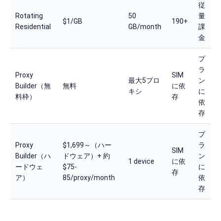
従
Rotating
50
量
$1/GB
190+
Residential
GB/month
課
金
プ
ラ
Proxy
SIM
最大5プロ
ン
Builder（無
無料
に依
キシ
に
料枠）
存
依
存
プ
Proxy
$1,699～（ハー
ラ
SIM
Builder（ハ
ドウェア）+ 約
ン
1 device
に依
ードウェ
$75-
に
存
ア）
85/proxy/month
依
存