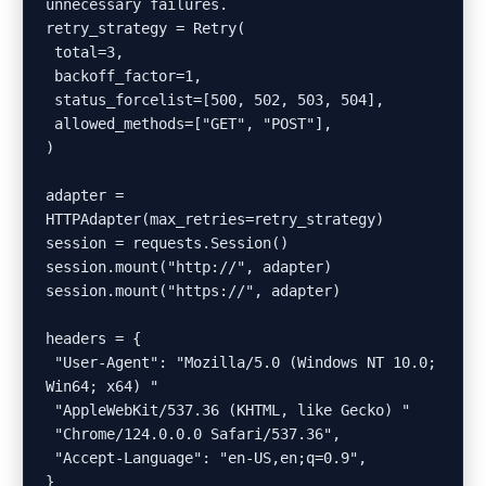
unnecessary failures.

retry_strategy = Retry(

 total=3,

 backoff_factor=1,

 status_forcelist=[500, 502, 503, 504],

 allowed_methods=["GET", "POST"],

)

adapter = 
HTTPAdapter(max_retries=retry_strategy)

session = requests.Session()

session.mount("http://", adapter)

session.mount("https://", adapter)

headers = {

 "User-Agent": "Mozilla/5.0 (Windows NT 10.0; 
Win64; x64) "

 "AppleWebKit/537.36 (KHTML, like Gecko) "

 "Chrome/124.0.0.0 Safari/537.36",

 "Accept-Language": "en-US,en;q=0.9",

}
