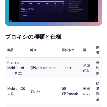
プロキシの種類と仕様
帯
製品
料金
最低条件
国
域
Premium
無
米国
Mobile（ポ
$59/port/month
1 port
制
のみ
ート単位）
限
従
Mobile（GB
50
米国
量
$2/GB
単位）
GB/month
のみ
課
金