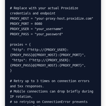
# Replace with your actual Proxidize 
credentials and endpoint

PROXY_HOST = "your-proxy-host.proxidize.com"

PROXY_PORT = 8080

PROXY_USER = "your_username"

PROXY_PASS = "your_password"

proxies = {

 "http": f"http://{PROXY_USER}:
{PROXY_PASS}@{PROXY_HOST}:{PROXY_PORT}",

 "https": f"http://{PROXY_USER}:
{PROXY_PASS}@{PROXY_HOST}:{PROXY_PORT}",

}

# Retry up to 3 times on connection errors 
and 5xx responses.

# Mobile connections can drop briefly during 
IP rotation,

# so retrying on ConnectionError prevents 