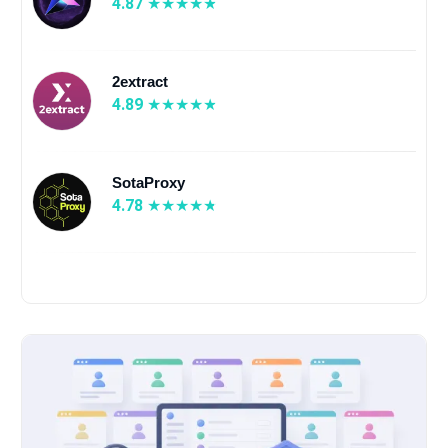
4.87
2extract
4.89
SotaProxy
4.78