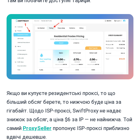
Там ви побачите доступні тарифи.
Якщо ви купуєте резидентські проксі, то що
більший обсяг берете, то нижчою буде ціна за
гігабайт. Щодо ISP-проксі, SwiftProxy не надає
знижок за обсяг, а ціна $6 за IP — не найнижча. Той
самий
ProxySeller
пропонує ISP-проксі приблизно
вдвічі дешевше.