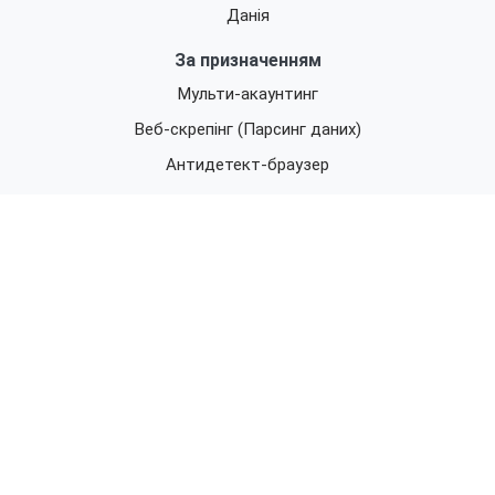
Данія
За призначенням
Мульти-акаунтинг
Веб-скрепінг (Парсинг даних)
Антидетект-браузер
Більше
Про нас
Реклама
Проксі чекер
Рейтинг
Партнери
Відмова від відповідальності
Політика конфіденційності