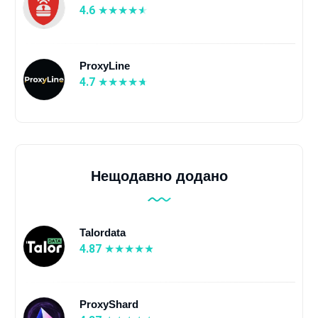
4.6
ProxyLine
4.7
Нещодавно додано
Talordata
4.87
ProxyShard