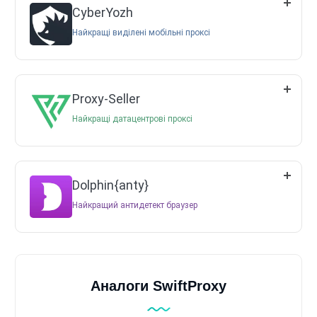
CyberYozh
Найкращі виділені мобільні проксі
Proxy-Seller
Найкращі датацентрові проксі
Dolphin{anty}
Найкращий антидетект браузер
Аналоги SwiftProxy