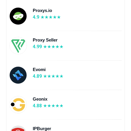
Proxys.io
4.9
Proxy Seller
4.99
Evomi
4.89
Geonix
4.88
IPBurger