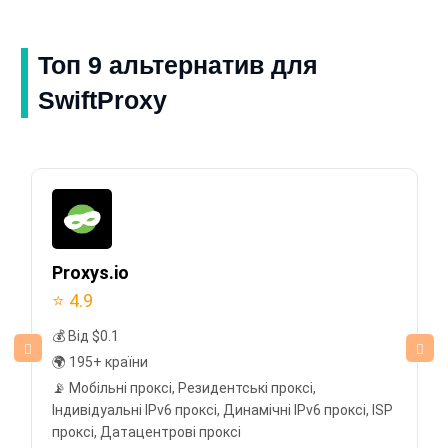
Топ 9 альтернатив для
SwiftProxy
Proxys.io
⭐ 4.9
💰 Від $0.1
🌍 195+ країни
📡 Мобільні проксі, Резидентські проксі,
Індивідуальні IPv6 проксі, Динамічні IPv6 проксі, ISP
проксі, Датацентрові проксі