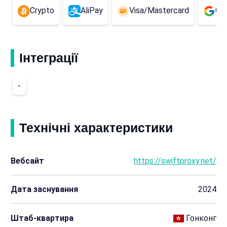
Crypto
AliPay
Visa/Mastercard
Go
Інтеграції
-
Технічні характеристики
Вебсайт
https://swiftproxy.net/
Дата заснування
2024
Штаб-квартира
Гонконг