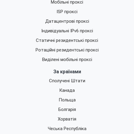
Мобільні проксі
ISP проксі
Датацентрові проксі
Індивідуальні IPv6 проксі
Статичні резидентські проксі
Ротаційні резидентські проксі
Виділені мобільні проксі
За країнами
Сполучені Штати
Канада
Польща
Болгарія
Хорватія
Чеська Республіка