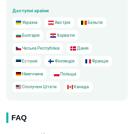
Доступні країни
Україна
Австрія
Бельгія
Болгарія
Хорватія
Чеська Республіка
Данія
Естонія
Фінляндія
Франція
Німеччина
Польща
Сполучені Штати
Канада
FAQ