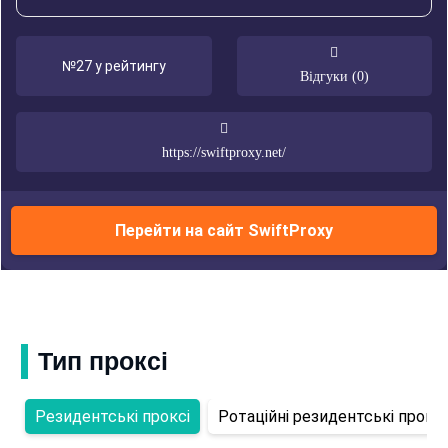
№27 у рейтингу
Відгуки (0)
https://swiftproxy.net/
Перейти на сайт SwiftProxy
Тип проксі
Резидентські проксі
Ротаційні резидентські проксі