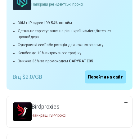
Найкращі резидентські проксі
30M+ IP-адрес і 99.54% аптайм
Детальне таргетування на рівні країни/міста/інтернет-
провайдера
Суперлипкі сесії або ротація для кожного запиту
Кешбек до 10% витраченого трафіку
Знижка 35% за промокодом
CAPYRATE35
Від $2.0/GB
Перейти на сайт
Birdproxies
Найкращі ISP-проксі