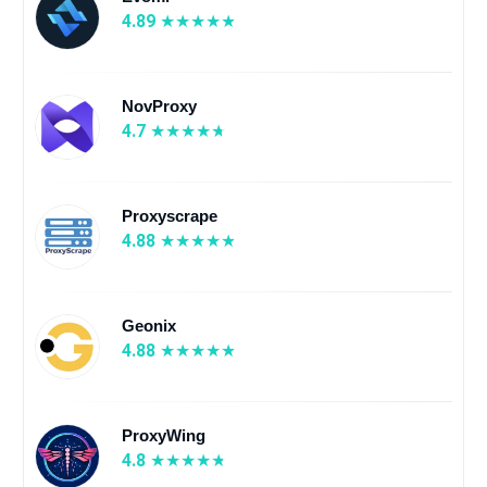
4.89
NovProxy
4.7
Proxyscrape
4.88
Geonix
4.88
ProxyWing
4.8