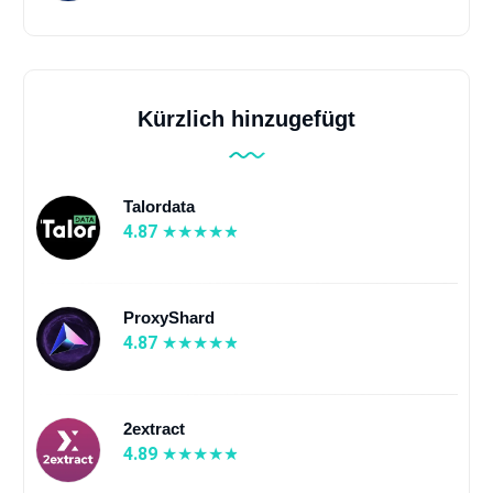
Kürzlich hinzugefügt
Talordata
4.87
ProxyShard
4.87
2extract
4.89