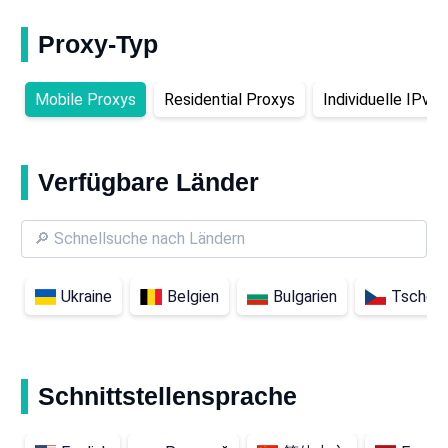
Proxy-Typ
Mobile Proxys
Residential Proxys
Individuelle IPv6
Verfügbare Länder
Ukraine
Belgien
Bulgarien
Tschech
Schnittstellensprache