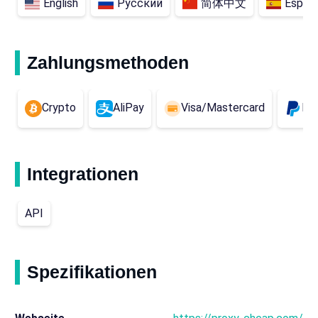
English
Русский
简体中文
Españ
Zahlungsmethoden
Crypto
AliPay
Visa/Mastercard
Pa
Integrationen
API
Spezifikationen