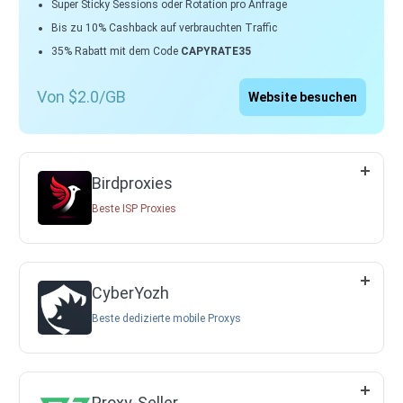
Super Sticky Sessions oder Rotation pro Anfrage
Bis zu 10% Cashback auf verbrauchten Traffic
35% Rabatt mit dem Code
CAPYRATE35
Von $2.0/GB
Website besuchen
Birdproxies
Beste ISP Proxies
CyberYozh
Beste dedizierte mobile Proxys
Proxy-Seller