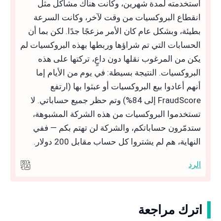
استخدمته لمدة شهرين، وكانت هناك مشاكل مثل
انقطاع البروكسيات من وقت لآخر، وكانت السرعة
بطيئة، وبشكل عام كان الأمر مزعجًا جدًا. لكن بما أن
الحسابات التي تم شراؤها وربطها بهذه البروكسيات لم
يكن من المرغوب نقلها دون داعٍ، تركتها على هذه
البروكسيات. النتيجة بسيطة: في يوم من الأيام إما
أنهم أعادوا بيع البروكسيات أو عبثوا بها (ارتفع
FraudScore إلى 84%) وتم حظر جميع حساباتي. لا
تستخدموا البروكسيات من هذه الشركة المشبوهة،
ستدمّرون حساباتكم، والشركة لن تهتم بكم — ففي
النهاية، هم لم يشتروا كل حساب مقابل 200 دولار.
الرد
اترك مراجعة