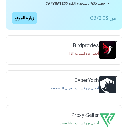
خصم 35% باستخدام الكود
CAPYRATE35
من $2.0/GB
زيارة الموقع
Birdproxies
أفضل بروكسيات ISP
CyberYozh
أفضل بروكسيات الجوال المخصصة
Proxy-Seller
أفضل بروكسيات الداتا سنتر