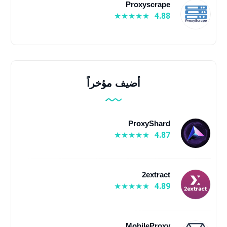
Proxyscrape
4.88
أضيف مؤخراً
ProxyShard
4.87
2extract
4.89
MobileProxy