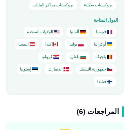
بروكسيات سكنية
بروكسيات مراكز البيانات
الدول المتاحة
فرنسا
ألمانيا
الولايات المتحدة
أوكرانيا
بولندا
كندا
النمسا
بلجيكا
بلغاريا
كرواتيا
جمهورية التشيك
الدنمارك
إستونيا
فنلندا
المراجعات (6)