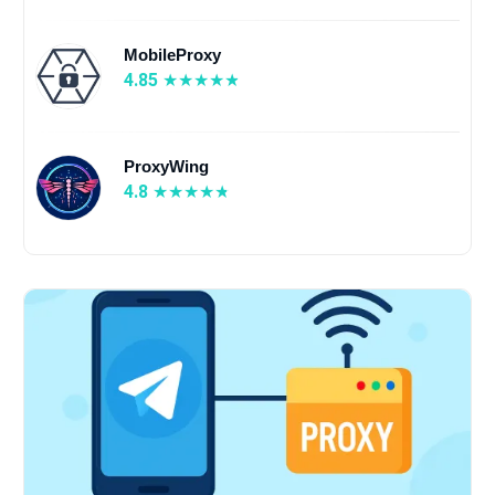
MobileProxy
4.85
ProxyWing
4.8