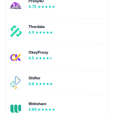
Proxy4U
4.75
Thordata
4.9
OkeyProxy
4.5
Shifter
4.8
Webshare
4.89