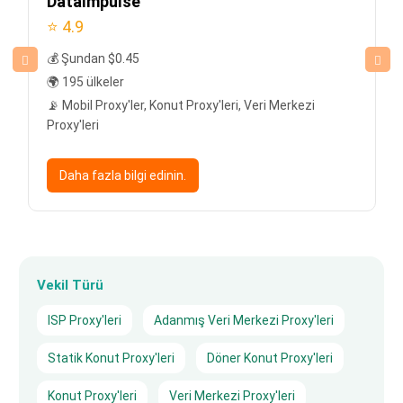
DataImpulse
⭐ 4.9
💰 Şundan $0.45
🌍 195 ülkeler
📡 Mobil Proxy'ler, Konut Proxy'leri, Veri Merkezi
Proxy'leri
Daha fazla bilgi edinin.
Vekil Türü
ISP Proxy'leri
Adanmış Veri Merkezi Proxy'leri
Statik Konut Proxy'leri
Döner Konut Proxy'leri
Konut Proxy'leri
Veri Merkezi Proxy'leri