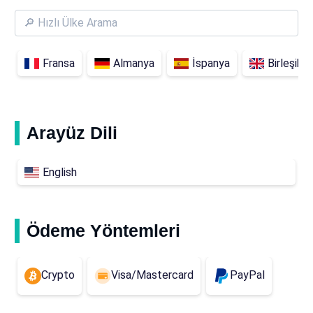
Fransa
Almanya
İspanya
Birleşik K
Arayüz Dili
English
Ödeme Yöntemleri
Crypto
Visa/Mastercard
PayPal