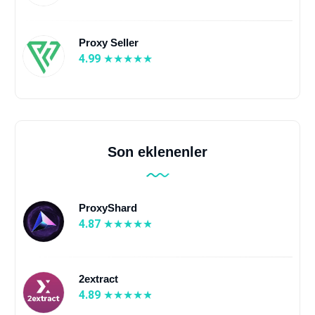
Proxy Seller
4.99
Son eklenenler
ProxyShard
4.87
2extract
4.89