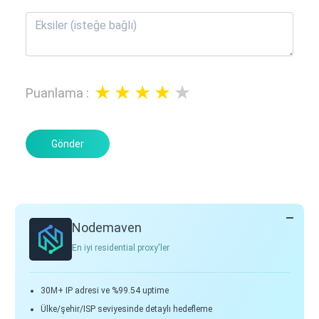
Puanlama
:
Gönder
Nodemaven
En iyi residential proxy'ler
30M+ IP adresi ve %99.54 uptime
Ülke/şehir/ISP seviyesinde detaylı hedefleme