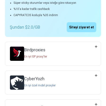
Süper sticky oturumlar veya isteğe göre rotasyon
%10'a kadar trafik cashback
CAPYRATE35 koduyla %35 indirim
Şundan $2.0/GB
Siteyi ziyaret et
Birdproxies
En iyi ISP proxy'ler
CyberYozh
En iyi özel mobil proxyler