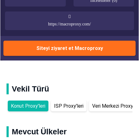
İncelemeler (0)
https://macroproxy.com/
Siteyi ziyaret et Macroproxy
Vekil Türü
Konut Proxy'leri
ISP Proxy'leri
Veri Merkezi Proxy'ler
Mevcut Ülkeler