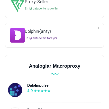
Proxy-Seller
En iyi datacenter proxy'ler
Dolphin{anty}
En iyi anti-detect tarayıcı
Analoglar Macroproxy
DataImpulse
4.9