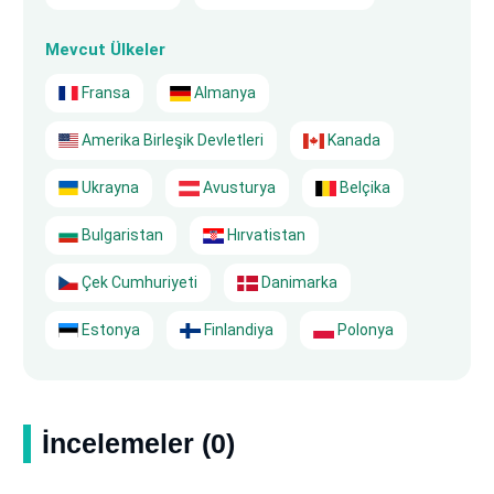
Mevcut Ülkeler
Fransa
Almanya
Amerika Birleşik Devletleri
Kanada
Ukrayna
Avusturya
Belçika
Bulgaristan
Hırvatistan
Çek Cumhuriyeti
Danimarka
Estonya
Finlandiya
Polonya
İncelemeler (0)