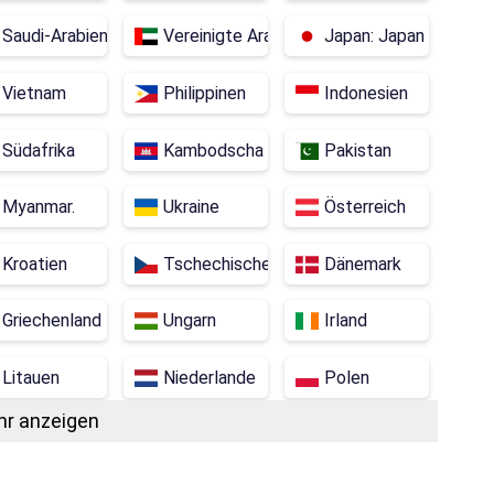
Saudi-Arabien
Vereinigte Arabische Emirate
Japan: Japan
Vietnam
Philippinen
Indonesien
Südafrika
Kambodscha
Pakistan
Myanmar.
Ukraine
Österreich
Kroatien
Tschechische Republik
Dänemark
Griechenland
Ungarn
Irland
Litauen
Niederlande
Polen
r anzeigen
Slowakei
Slowenien
Schweden
Norwegen
Schweiz
Türkei