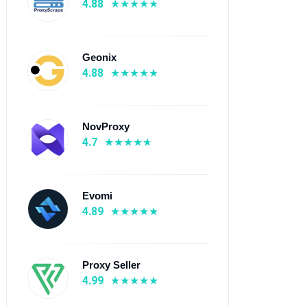
4.88
Geonix
4.88
NovProxy
4.7
eln
Evomi
4.89
Proxy Seller
4.99