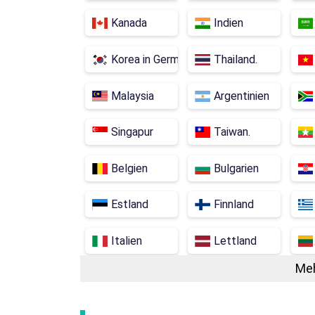
Kanada
Indien
Korea in German is "Korea."
Thailand.
Malaysia
Argentinien
Singapur
Taiwan.
Belgien
Bulgarien
Estland
Finnland
Italien
Lettland
Meh
Portugal
Rumänien
Australien
Israel