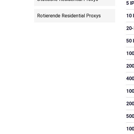
5 I
Suriname
Rotierende Residential Proxys
10 
20-
50 
100
200
400
100
200
500
100