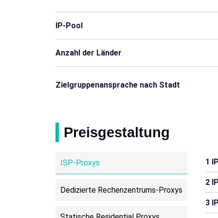
Mosambik
Namibia
IP-Pool
Puerto Rico
Réunion
Anzahl der Länder
Senegal
Sudan
Zielgruppenansprache nach Stadt
Trinidad und Tobago
Uganda
Dschibuti
Gambia
Preisgestaltung
Haiti
Laos
1 I
ISP-Proxys
Burundi
Komoren
2 I
Dedizierte Rechenzentrums-Proxys
Iran
Lesotho
3 I
Papua-Neuguinea
Samoa
Statische Residential Proxys