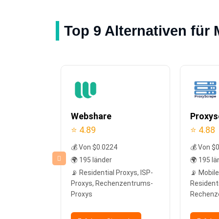
Top 9 Alternativen für
Webshare
Proxys
⭐ 4.89
⭐ 4.88
💰 Von $0.0224
💰 Von $
🌍 195 länder
🌍 195 lä
Proxys, ISP-
📡 Residential Proxys, ISP-
📡 Mobile
Proxys, Rechenzentrums-
Residenti
Proxys
Rechenz
 mehr