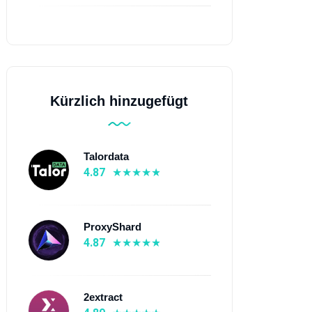
Kürzlich hinzugefügt
Talordata
4.87
ProxyShard
4.87
2extract