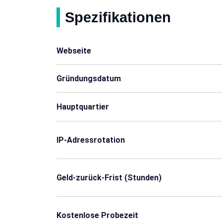
Guatemala
Jamaika
Spezifikationen
Libyen
Nordmazedonien
Webseite
Mongolei
Marokko
Gründungsdatum
Katar
Seychellen
Hauptquartier
Turkmenistan
Uruguay
Aruba
Benin
IP-Adressrotation
Burkina Faso
Kongo
Geld-zurück-Frist (Stunden)
Fidschi
Gabun
Honduras
Kuwait
Kostenlose Probezeit