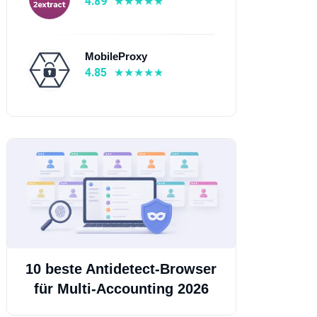
4.89
MobileProxy
4.85
ovProxy
Evomi
4.7
⭐ 4.89
 Von $0.5
💰 Von $0.3
 190+ länder
🌍 150+ länder
Residential Proxys, ISP-
📡 Mobile Proxys,
oxys
Residential Proxys, ISP-
10 beste Antidetect-Browser
Proxys, Rechenzentrums-
für Multi-Accounting 2026
Proxys
Erfahren Sie mehr