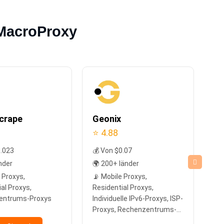
 MacroProxy
crape
Geonix
N
⭐ 4.88
⭐ 
0.023
💰 Von $0.07
💰
nder
🌍 200+ länder
🌍
 Proxys,
📡 Mobile Proxys,
📡 
al Proxys,
Residential Proxys,
Pr
entrums-Proxys
Individuelle IPv6-Proxys, ISP-
Proxys, Rechenzentrums-
Proxys