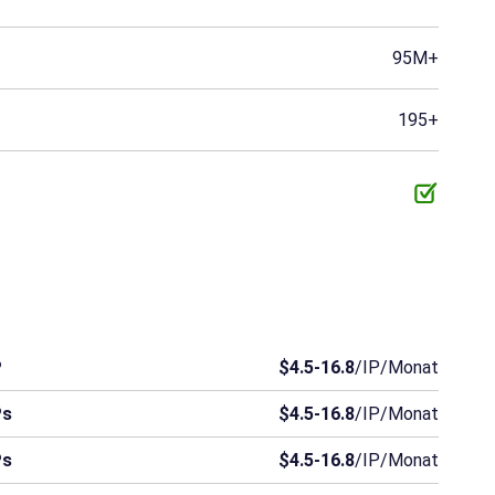
Oman
Palästina
Panama
95M+
Russland
Ruanda
St. Lucia
195+
Syrien
Timor-Leste
Togo
Jemen
Simbabwe
Tschad
Mauretanien
Belize
Britische Jungfernins
Antigua und Barbuda
Barbados
Bermuda
P
$4.5-16.8
/IP/Monat
Grenada
Guinea
Guinea-Bissau
Ps
$4.5-16.8
/IP/Monat
Malawi
Nicaragua
Niger.
Ps
$4.5-16.8
/IP/Monat
Sierra Leone
Salomonen
Somalia