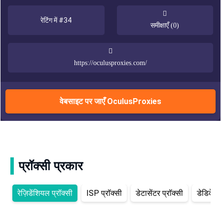
रेटिंग में #34
समीक्षाएँ (0)
https://oculusproxies.com/
वेबसाइट पर जाएँ OculusProxies
प्रॉक्सी प्रकार
रेज़िडेंशियल प्रॉक्सी
ISP प्रॉक्सी
डेटासेंटर प्रॉक्सी
डेडिकेटे