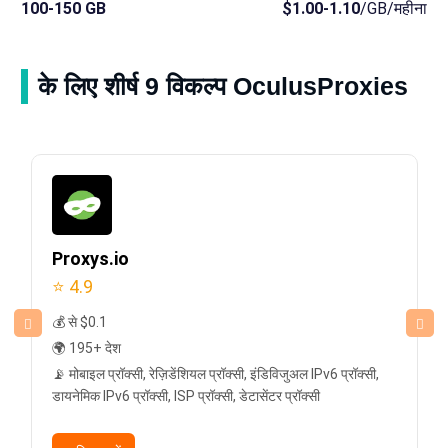
100-150 GB
$1.00-1.10
/GB/महीना
के लिए शीर्ष 9 विकल्प OculusProxies
Proxys.io
⭐ 4.9
💰 से $0.1
🌍 195+ देश
📡 मोबाइल प्रॉक्सी, रेज़िडेंशियल प्रॉक्सी, इंडिविजुअल IPv6 प्रॉक्सी,
डायनेमिक IPv6 प्रॉक्सी, ISP प्रॉक्सी, डेटासेंटर प्रॉक्सी