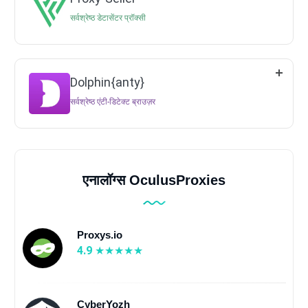
सर्वश्रेष्ठ डेटासेंटर प्रॉक्सी
Dolphin{anty}
सर्वश्रेष्ठ एंटी-डिटेक्ट ब्राउज़र
एनालॉग्स OculusProxies
Proxys.io
4.9
CyberYozh