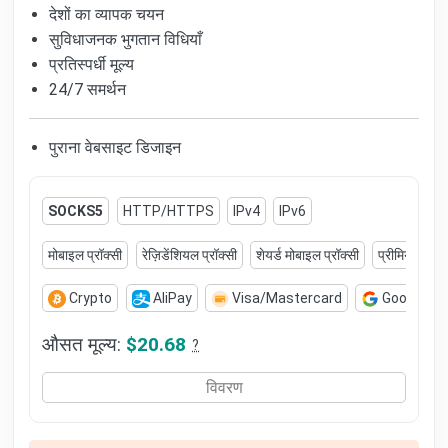
देशों का व्यापक चयन
सुविधाजनक भुगतान विधियाँ
प्रतिस्पर्धी मूल्य
24/7 समर्थन
पुराना वेबसाइट डिजाइन
SOCKS5
HTTP/HTTPS
IPv4
IPv6
मोबाइल प्रॉक्सी
रेज़िडेंशियल प्रॉक्सी
शेयर्ड मोबाइल प्रॉक्सी
प्रीमियम मोबाइ
Crypto
AliPay
Visa/Mastercard
Google Pa
औसत मूल्य:
$20.68
?
विवरण