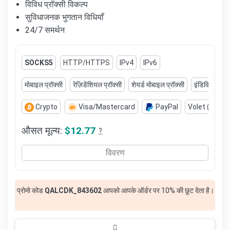
विविध प्रॉक्सी विकल्प
सुविधाजनक भुगतान विधियाँ
24/7 समर्थन
SOCKS5
HTTP/HTTPS
IPv4
IPv6
मोबाइल प्रॉक्सी
रेज़िडेंशियल प्रॉक्सी
शेयर्ड मोबाइल प्रॉक्सी
इंडिविजुअल IP
Crypto
Visa/Mastercard
PayPal
Volet (AdvC
औसत मूल्य:
$12.77
?
विवरण
प्रोमो कोड
QALCDK_843602
आपको आपके ऑर्डर पर 10% की छूट देता है।