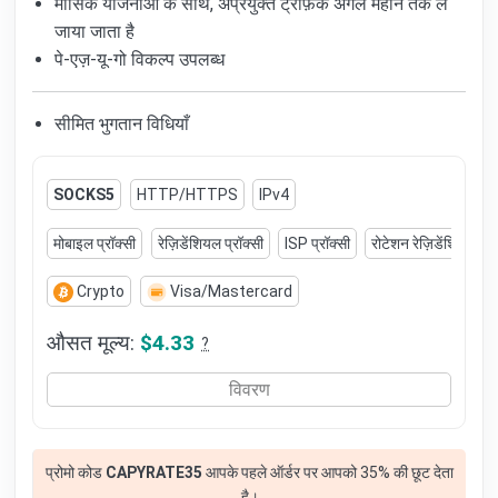
मासिक योजनाओं के साथ, अप्रयुक्त ट्रैफ़िक अगले महीने तक ले
जाया जाता है
पे-एज़-यू-गो विकल्प उपलब्ध
सीमित भुगतान विधियाँ
SOCKS5
HTTP/HTTPS
IPv4
मोबाइल प्रॉक्सी
रेज़िडेंशियल प्रॉक्सी
ISP प्रॉक्सी
रोटेशन रेज़िडेंशियल प्रॉ
Crypto
Visa/Mastercard
औसत मूल्य:
$4.33
?
विवरण
प्रोमो कोड
CAPYRATE35
आपके पहले ऑर्डर पर आपको 35% की छूट देता
है।