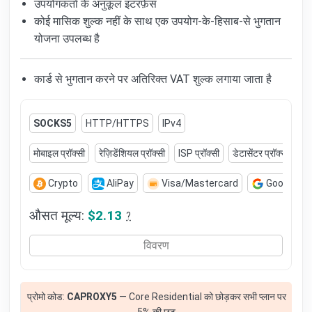
उपयोगकर्ता के अनुकूल इंटरफ़ेस
कोई मासिक शुल्क नहीं के साथ एक उपयोग-के-हिसाब-से भुगतान
योजना उपलब्ध है
कार्ड से भुगतान करने पर अतिरिक्त VAT शुल्क लगाया जाता है
SOCKS5
HTTP/HTTPS
IPv4
मोबाइल प्रॉक्सी
रेज़िडेंशियल प्रॉक्सी
ISP प्रॉक्सी
डेटासेंटर प्रॉक्सी
स्
Crypto
AliPay
Visa/Mastercard
Google Pa
औसत मूल्य:
$2.13
?
विवरण
प्रोमो कोड:
CAPROXY5
— Core Residential को छोड़कर सभी प्लान पर