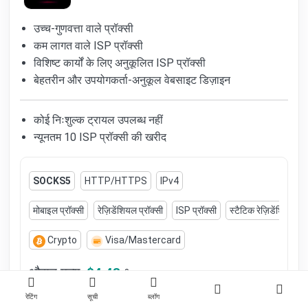
उच्च-गुणवत्ता वाले प्रॉक्सी
कम लागत वाले ISP प्रॉक्सी
विशिष्ट कार्यों के लिए अनुकूलित ISP प्रॉक्सी
बेहतरीन और उपयोगकर्ता-अनुकूल वेबसाइट डिज़ाइन
कोई निःशुल्क ट्रायल उपलब्ध नहीं
न्यूनतम 10 ISP प्रॉक्सी की खरीद
SOCKS5
HTTP/HTTPS
IPv4
मोबाइल प्रॉक्सी
रेज़िडेंशियल प्रॉक्सी
ISP प्रॉक्सी
स्टैटिक रेज़िडेंशियल प्र
Crypto
Visa/Mastercard
औसत मूल्य:
$4.43
?
रेटिंग
सूची
ब्लॉग
विवरण