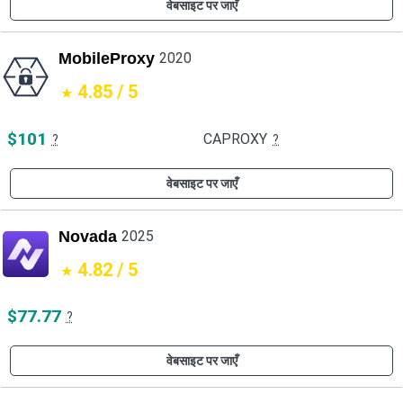
वेबसाइट पर जाएँ
MobileProxy
2020
4.85 / 5
$101
CAPROXY
?
?
वेबसाइट पर जाएँ
Novada
2025
4.82 / 5
$77.77
?
वेबसाइट पर जाएँ