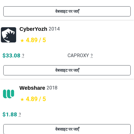
वेबसाइट पर जाएँ
CyberYozh
2014
4.89 / 5
$33.08
CAPROXY
?
?
वेबसाइट पर जाएँ
Webshare
2018
4.89 / 5
$1.88
?
वेबसाइट पर जाएँ