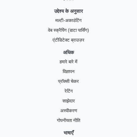
उद्देश्य के अनुसार
मल्टी-अकाउंटिंग
वेब स्क्रैपिंग (डाटा पार्सिंग)
एंटीडिटेक्ट ब्राउज़र
अधिक
हमारे बारे में
विज्ञापन
प्रॉक्सी चेकर
रेटिंग
साझेदार
अस्वीकरण
गोपनीयता नीति
भाषाएँ