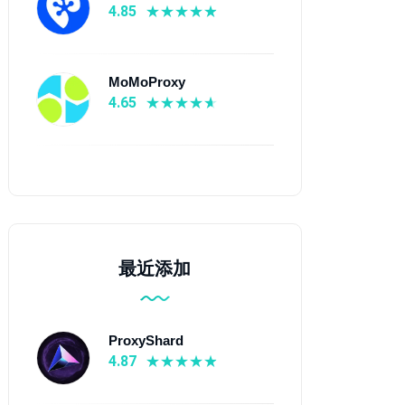
4.85
MoMoProxy
4.65
最近添加
ProxyShard
4.87