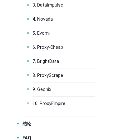
3. DataImpulse
4. Novada
5. Evomi
6. Proxy-Cheap
7. BrightData
8. ProxyScrape
9. Geonix
10. ProxyEmpire
结论
FAQ