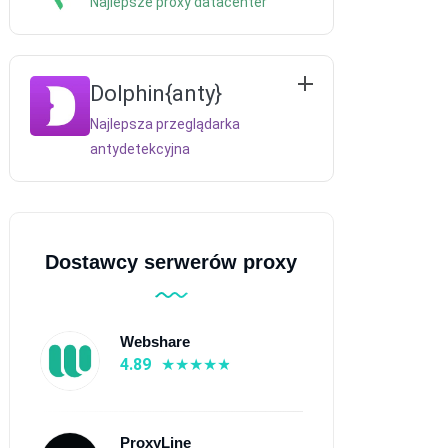
Najlepsze proxy datacenter
Dolphin{anty}
Najlepsza przeglądarka
antydetekcyjna
Dostawcy serwerów proxy
Webshare
4.89
ProxyLine