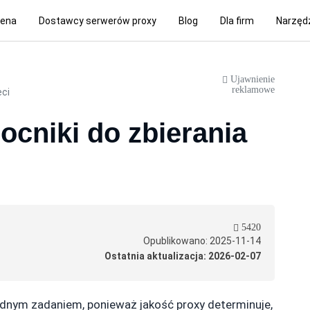
ena
Dostawcy serwerów proxy
Blog
Dla firm
Narzęd
Ujawnienie
reklamowe
eci
ocniki do zbierania
5420
Opublikowano: 2025-11-14
Ostatnia aktualizacja: 2026-02-07
dnym zadaniem, ponieważ jakość proxy determinuje,