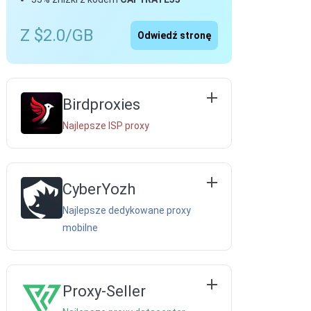
Z $2.0/GB
Odwiedź stronę
Birdproxies
Najlepsze ISP proxy
CyberYozh
Najlepsze dedykowane proxy
mobilne
Proxy-Seller