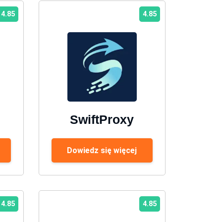
4.85
4.85
SwiftProxy
Dowiedz się więcej
4.85
4.85