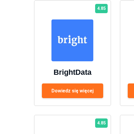
4.85
BrightData
Dowiedz się więcej
4.85