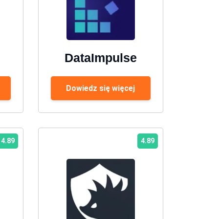
DataImpulse
Dowiedz się więcej
4.89
4.89