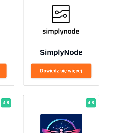
SimplyNode
Dowiedz się więcej
4.8
4.8