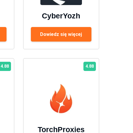
CyberYozh
Dowiedz się więcej
4.88
4.88
TorchProxies