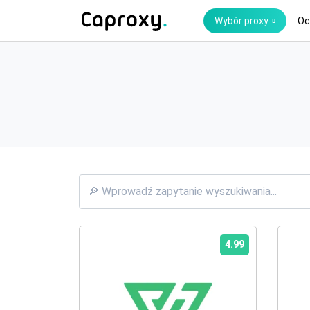
Wybór proxy
Oc
4.99