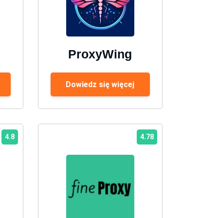
ProxyWing
Dowiedz się więcej
4.8
4.78