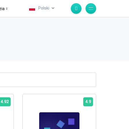
.
zia
4.92
4.9